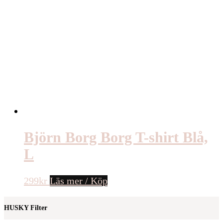
Björn Borg Borg T-shirt Blå,
L
299
kr
Läs mer / Köp
HUSKY Filter