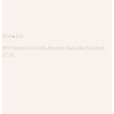
Jeans
,
Lee
MQ Marqet Lee Stella Straight Jeans Ink Pool Dam
27″33