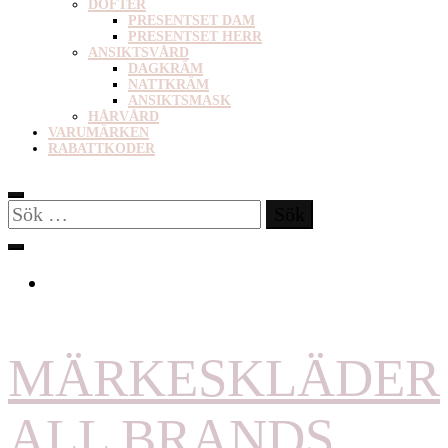
DOFTER
PRESENTSET DAM
PRESENTSET HERR
ANSIKTSVÅRD
DAGKRÄM
NATTKRÄM
ANSIKTSMASK
HÅRVÅRD
VARUMÄRKEN
RABATTKODER
Sök
efter:
MÄRKESKLÄDER
ALL BRANDS