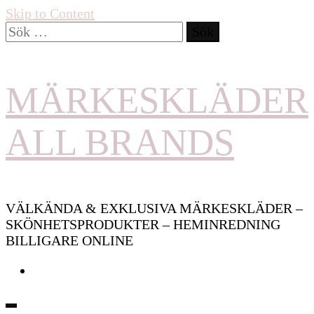
Skip to Content
Sök
efter:
MÄRKESKLÄDER
ALL BRANDS
VÄLKÄNDA & EXKLUSIVA MÄRKESKLÄDER –
SKÖNHETSPRODUKTER – HEMINREDNING
BILLIGARE ONLINE