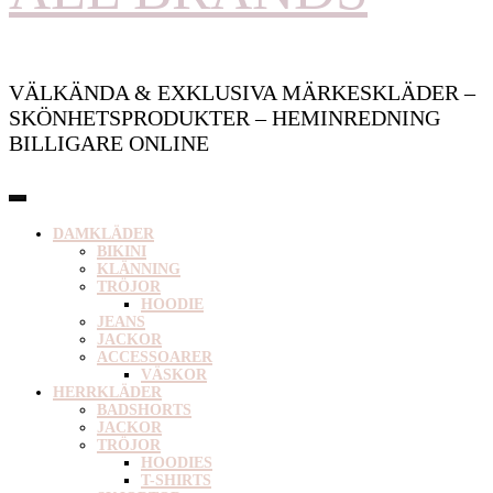
VÄLKÄNDA & EXKLUSIVA MÄRKESKLÄDER –
SKÖNHETSPRODUKTER – HEMINREDNING
BILLIGARE ONLINE
DAMKLÄDER
BIKINI
KLÄNNING
TRÖJOR
HOODIE
JEANS
JACKOR
ACCESSOARER
VÄSKOR
HERRKLÄDER
BADSHORTS
JACKOR
TRÖJOR
HOODIES
T-SHIRTS