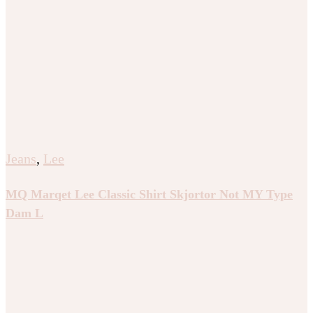
Jeans
,
Lee
MQ Marqet Lee Classic Shirt Skjortor Not MY Type
Dam L