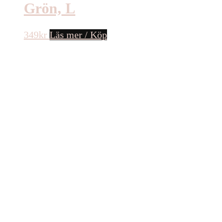
Grön, L
349
kr
Läs mer / Köp