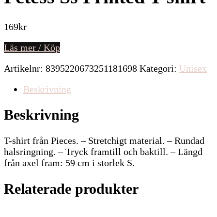
169
kr
Läs mer / Köp
Artikelnr:
8395220673251181698
Kategori:
Unisex
Beskrivning
Beskrivning
T-shirt från Pieces. – Stretchigt material. – Rundad
halsringning. – Tryck framtill och baktill. – Längd
från axel fram: 59 cm i storlek S.
Relaterade produkter