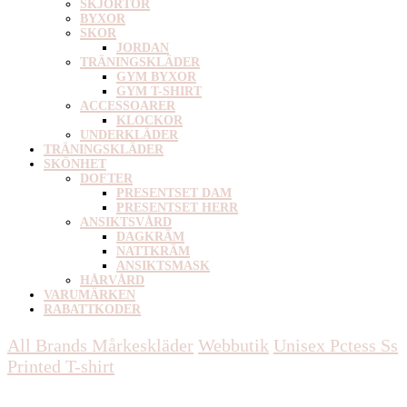
SKJORTOR
BYXOR
SKOR
JORDAN
TRÄNINGSKLÄDER
GYM BYXOR
GYM T-SHIRT
ACCESSOARER
KLOCKOR
UNDERKLÄDER
TRÄNINGSKLÄDER
SKÖNHET
DOFTER
PRESENTSET DAM
PRESENTSET HERR
ANSIKTSVÅRD
DAGKRÄM
NATTKRÄM
ANSIKTSMASK
HÅRVÅRD
VARUMÄRKEN
RABATTKODER
All Brands Mårkeskläder
Webbutik
Unisex
Pctess Ss
Printed T-shirt