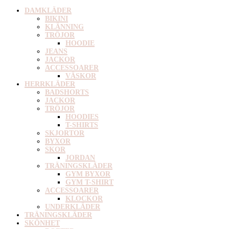
DAMKLÄDER
BIKINI
KLÄNNING
TRÖJOR
HOODIE
JEANS
JACKOR
ACCESSOARER
VÄSKOR
HERRKLÄDER
BADSHORTS
JACKOR
TRÖJOR
HOODIES
T-SHIRTS
SKJORTOR
BYXOR
SKOR
JORDAN
TRÄNINGSKLÄDER
GYM BYXOR
GYM T-SHIRT
ACCESSOARER
KLOCKOR
UNDERKLÄDER
TRÄNINGSKLÄDER
SKÖNHET