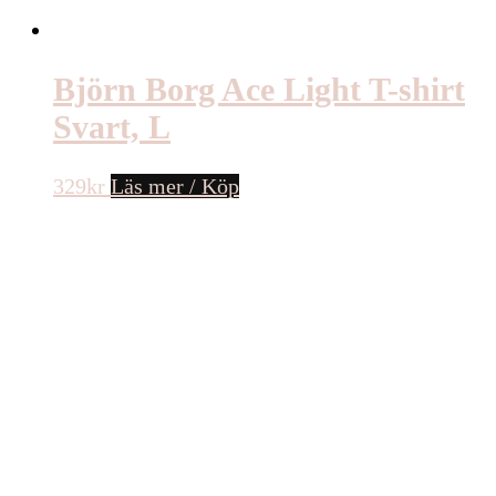
Björn Borg Ace Light T-shirt
Svart, L
329
kr
Läs mer / Köp