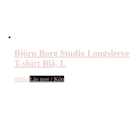
Björn Borg Studio Longsleeve
T-shirt Blå, L
499
kr
Läs mer / Köp