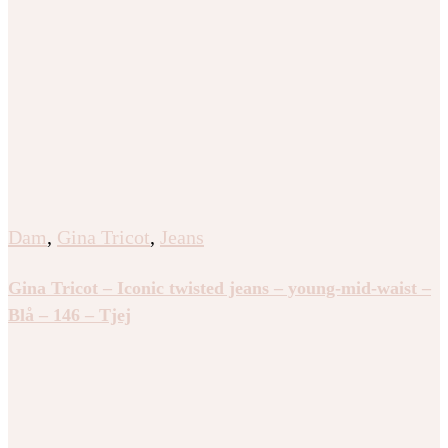
Dam
,
Gina Tricot
,
Jeans
Gina Tricot – Iconic twisted jeans – young-mid-waist –
Blå – 146 – Tjej