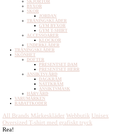
SKJORTOR
BYXOR
SKOR
JORDAN
TRÄNINGSKLÄDER
GYM BYXOR
GYM T-SHIRT
ACCESSOARER
KLOCKOR
UNDERKLÄDER
TRÄNINGSKLÄDER
SKÖNHET
DOFTER
PRESENTSET DAM
PRESENTSET HERR
ANSIKTSVÅRD
DAGKRÄM
NATTKRÄM
ANSIKTSMASK
HÅRVÅRD
VARUMÄRKEN
RABATTKODER
All Brands Mårkeskläder
Webbutik
Unisex
Oversized T-shirt med grafiskt tryck
Rea!