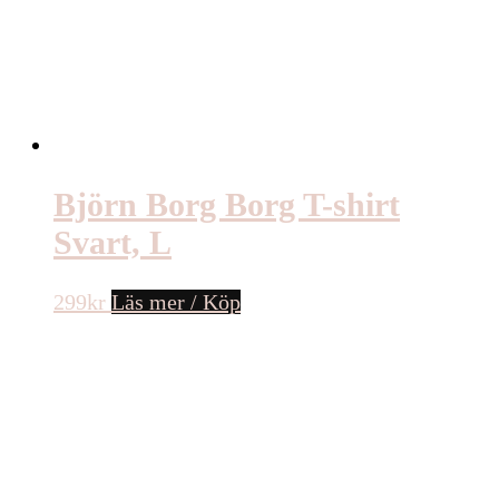
Björn Borg Borg T-shirt
Svart, L
299
kr
Läs mer / Köp