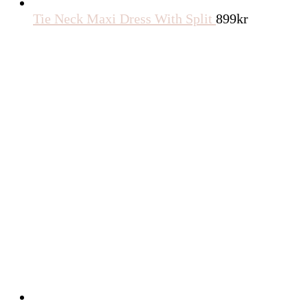
Tie Neck Maxi Dress With Split
899
kr