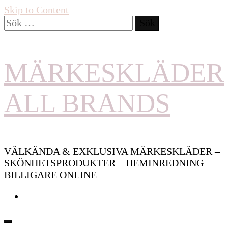
Skip to Content
Sök
efter:
MÄRKESKLÄDER
ALL BRANDS
VÄLKÄNDA & EXKLUSIVA MÄRKESKLÄDER –
SKÖNHETSPRODUKTER – HEMINREDNING
BILLIGARE ONLINE