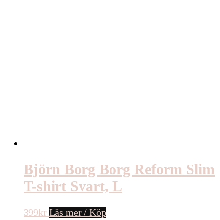
Björn Borg Borg Reform Slim
T-shirt Svart, L
399
kr
Läs mer / Köp