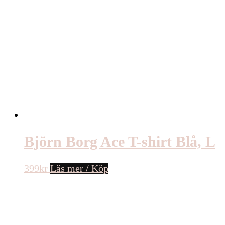
Björn Borg Ace T-shirt Blå, L
399
kr
Läs mer / Köp