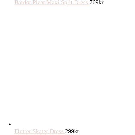
Bardot Pleat Maxi Split Dress
769
kr
Flutter Skater Dress
299
kr