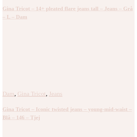
Gina Tricot – 14+ pleated flare jeans tall – Jeans – Grå
– L – Dam
Dam
,
Gina Tricot
,
Jeans
Gina Tricot – Iconic twisted jeans – young-mid-waist –
Blå – 146 – Tjej