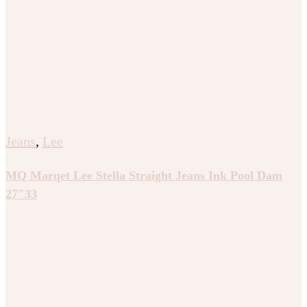
Jeans
,
Lee
MQ Marqet Lee Stella Straight Jeans Ink Pool Dam
27″33