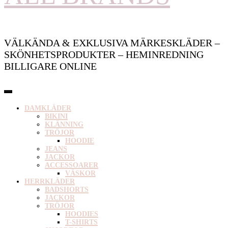
VÄLKÄNDA & EXKLUSIVA MÄRKESKLÄDER –
SKÖNHETSPRODUKTER – HEMINREDNING
BILLIGARE ONLINE
DAMKLÄDER
BIKINI
KLÄNNING
TRÖJOR
HOODIE
JEANS
JACKOR
ACCESSOARER
VÄSKOR
HERRKLÄDER
BADSHORTS
JACKOR
TRÖJOR
HOODIES
T-SHIRTS