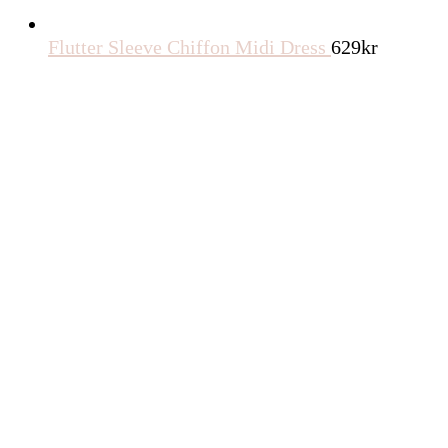
Flutter Sleeve Chiffon Midi Dress
629
kr