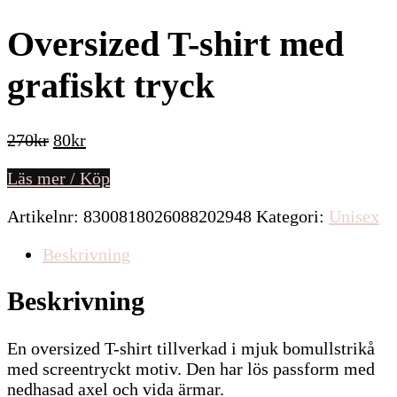
Oversized T-shirt med
grafiskt tryck
Det
Det
270
kr
80
kr
ursprungliga
nuvarande
Läs mer / Köp
priset
priset
var:
är:
Artikelnr:
8300818026088202948
Kategori:
Unisex
270kr.
80kr.
Beskrivning
Beskrivning
En oversized T-shirt tillverkad i mjuk bomullstrikå
med screentryckt motiv. Den har lös passform med
nedhasad axel och vida ärmar.