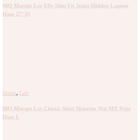
MQ Marqet Lee Elly Slim Fit Jeans Hidden Lagoon
Dam 27″33
Jeans
,
Lee
MQ Marqet Lee Classic Shirt Skjortor Not MY Type
Dam L