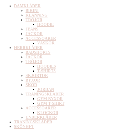
DAMKLÄDER
BIKINI
KLÄNNING
TRÖJOR
HOODIE
JEANS
JACKOR
ACCESSOARER
VÄSKOR
HERRKLÄDER
BADSHORTS
JACKOR
TRÖJOR
HOODIES
T-SHIRTS
SKJORTOR
BYXOR
SKOR
JORDAN
TRÄNINGSKLÄDER
GYM BYXOR
GYM T-SHIRT
ACCESSOARER
KLOCKOR
UNDERKLÄDER
TRÄNINGSKLÄDER
SKÖNHET