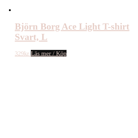
Björn Borg Ace Light T-shirt
Svart, L
329
kr
Läs mer / Köp