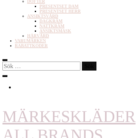
DOFTER
PRESENTSET DAM
PRESENTSET HERR
ANSIKTSVÅRD
DAGKRÄM
NATTKRÄM
ANSIKTSMASK
HÅRVÅRD
VARUMÄRKEN
RABATTKODER
Sök
efter:
MÄRKESKLÄDER
ALL BRANDS