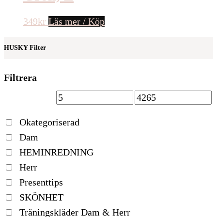
349
kr
Läs mer / Köp
HUSKY Filter
Filtrera
Okategoriserad
Dam
HEMINREDNING
Herr
Presenttips
SKÖNHET
Träningskläder Dam & Herr