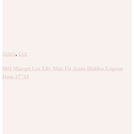
Jeans
,
Lee
MQ Marqet Lee Elly Slim Fit Jeans Hidden Lagoon
Dam 27″33