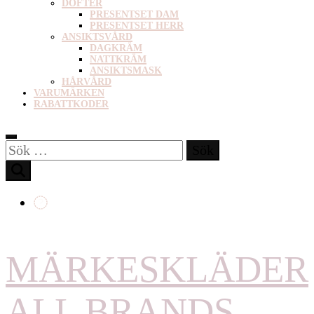
DOFTER
PRESENTSET DAM
PRESENTSET HERR
ANSIKTSVÅRD
DAGKRÄM
NATTKRÄM
ANSIKTSMASK
HÅRVÅRD
VARUMÄRKEN
RABATTKODER
Sök
efter:
MÄRKESKLÄDER
ALL BRANDS