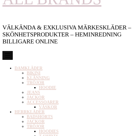
VÄLKÄNDA & EXKLUSIVA MÄRKESKLÄDER –
SKÖNHETSPRODUKTER – HEMINREDNING
BILLIGARE ONLINE
DAMKLÄDER
BIKINI
KLÄNNING
TRÖJOR
HOODIE
JEANS
JACKOR
ACCESSOARER
VÄSKOR
HERRKLÄDER
BADSHORTS
JACKOR
TRÖJOR
HOODIES