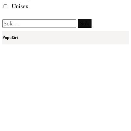
Unisex
Sök
efter:
Populärt