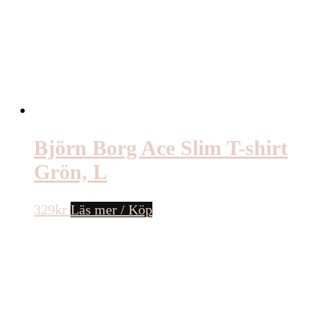
Björn Borg Ace Slim T-shirt
Grön, L
329
kr
Läs mer / Köp