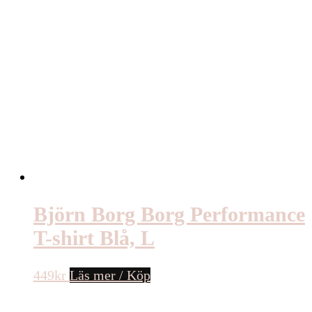
Björn Borg Borg Performance
T-shirt Blå, L
449
kr
Läs mer / Köp