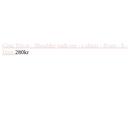
Gina Tricot - Shoulder pads tee - t-shirts - Svart - S -
Dam
280
kr