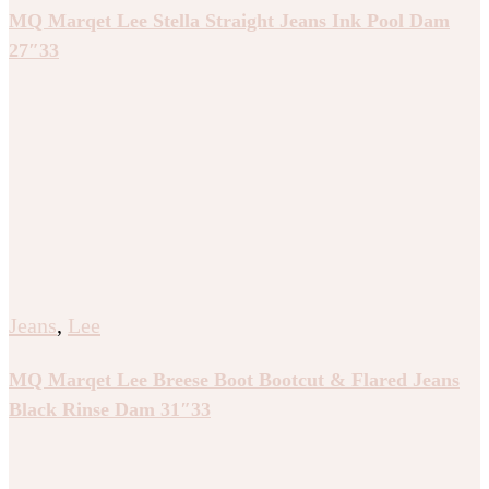
MQ Marqet Lee Stella Straight Jeans Ink Pool Dam
27″33
Jeans
,
Lee
MQ Marqet Lee Breese Boot Bootcut & Flared Jeans
Black Rinse Dam 31″33