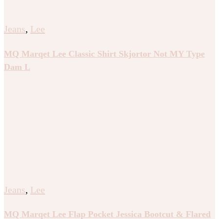
Jeans
,
Lee
MQ Marqet Lee Classic Shirt Skjortor Not MY Type
Dam L
Jeans
,
Lee
MQ Marqet Lee Flap Pocket Jessica Bootcut & Flared