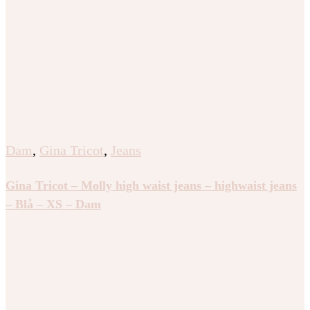
Dam
,
Gina Tricot
,
Jeans
Gina Tricot – Molly high waist jeans – highwaist jeans
– Blå – XS – Dam