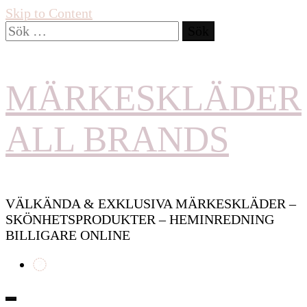
Skip to Content
Sök
efter:
MÄRKESKLÄDER
ALL BRANDS
VÄLKÄNDA & EXKLUSIVA MÄRKESKLÄDER –
SKÖNHETSPRODUKTER – HEMINREDNING
BILLIGARE ONLINE