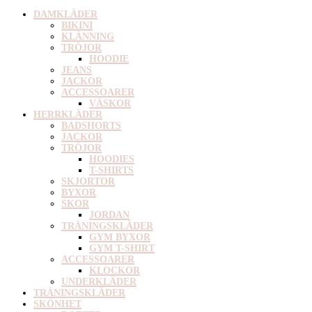
DAMKLÄDER
BIKINI
KLÄNNING
TRÖJOR
HOODIE
JEANS
JACKOR
ACCESSOARER
VÄSKOR
HERRKLÄDER
BADSHORTS
JACKOR
TRÖJOR
HOODIES
T-SHIRTS
SKJORTOR
BYXOR
SKOR
JORDAN
TRÄNINGSKLÄDER
GYM BYXOR
GYM T-SHIRT
ACCESSOARER
KLOCKOR
UNDERKLÄDER
TRÄNINGSKLÄDER
SKÖNHET