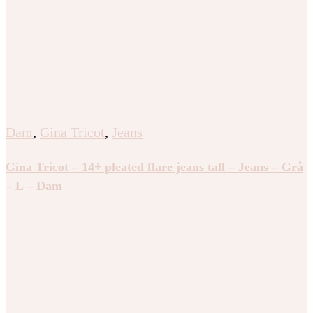
Dam
,
Gina Tricot
,
Jeans
Gina Tricot – 14+ pleated flare jeans tall – Jeans – Grå
– L – Dam