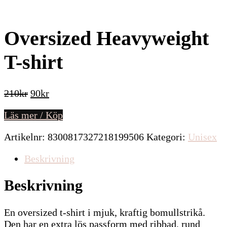
Oversized Heavyweight
T-shirt
Det
Det
210
kr
90
kr
ursprungliga
nuvarande
Läs mer / Köp
priset
priset
var:
är:
Artikelnr:
8300817327218199506
Kategori:
Unisex
210kr.
90kr.
Beskrivning
Beskrivning
En oversized t-shirt i mjuk, kraftig bomullstrikå.
Den har en extra lös passform med ribbad, rund