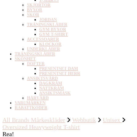
T-SHIRTS
SKJORTOR
BYXOR
SKOR
JORDAN
TRÄNINGSKLÄDER
GYM BYXOR
GYM T-SHIRT
ACCESSOARER
KLOCKOR
UNDERKLÄDER
TRÄNINGSKLÄDER
SKÖNHET
DOFTER
PRESENTSET DAM
PRESENTSET HERR
ANSIKTSVÅRD
DAGKRÄM
NATTKRÄM
ANSIKTSMASK
HÅRVÅRD
VARUMÄRKEN
RABATTKODER
All Brands Mårkeskläder
Webbutik
Unisex
Oversized Heavyweight T-shirt
Rea!