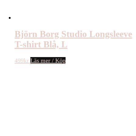
Björn Borg Studio Longsleeve
T-shirt Blå, L
499
kr
Läs mer / Köp