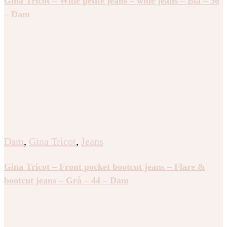
Gina Tricot – Wide petite jeans – wide jeans – Blå – 36
– Dam
Dam
,
Gina Tricot
,
Jeans
Gina Tricot – Front pocket bootcut jeans – Flare &
bootcut jeans – Grå – 44 – Dam