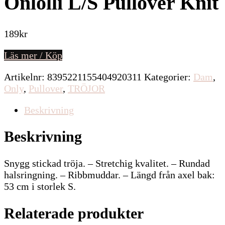
Onlolli L/S Pullover Knit
189
kr
Läs mer / Köp
Artikelnr:
8395221155404920311
Kategorier:
Dam
,
Only
,
Pullover
,
TRÖJOR
Beskrivning
Beskrivning
Snygg stickad tröja. – Stretchig kvalitet. – Rundad
halsringning. – Ribbmuddar. – Längd från axel bak:
53 cm i storlek S.
Relaterade produkter