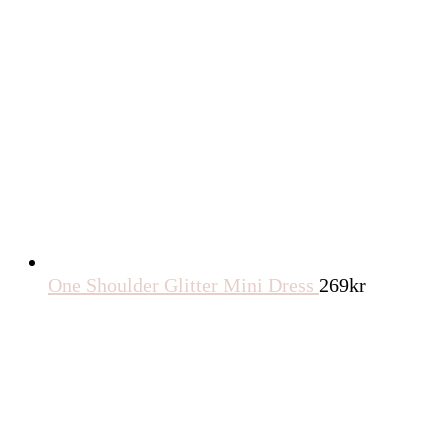
One Shoulder Glitter Mini Dress
269
kr