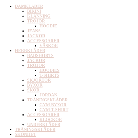
DAMKLÄDER
BIKINI
KLÄNNING
TRÖJOR
HOODIE
JEANS
JACKOR
ACCESSOARER
VÄSKOR
HERRKLÄDER
BADSHORTS
JACKOR
TRÖJOR
HOODIES
T-SHIRTS
SKJORTOR
BYXOR
SKOR
JORDAN
TRÄNINGSKLÄDER
GYM BYXOR
GYM T-SHIRT
ACCESSOARER
KLOCKOR
UNDERKLÄDER
TRÄNINGSKLÄDER
SKÖNHET