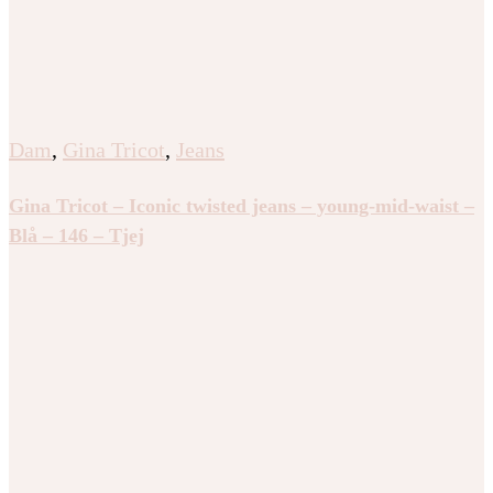
Dam
,
Gina Tricot
,
Jeans
Gina Tricot – Iconic twisted jeans – young-mid-waist –
Blå – 146 – Tjej