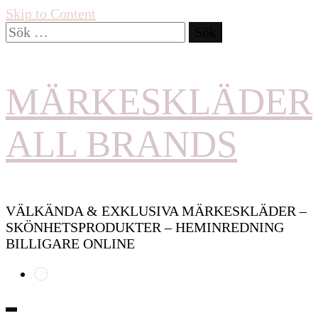
Skip to Content
Sök
efter:
MÄRKESKLÄDER
ALL BRANDS
VÄLKÄNDA & EXKLUSIVA MÄRKESKLÄDER –
SKÖNHETSPRODUKTER – HEMINREDNING
BILLIGARE ONLINE