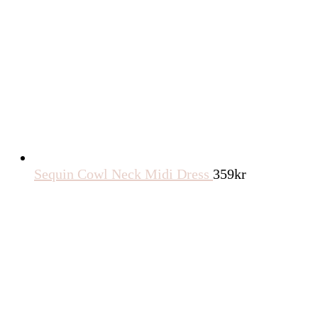
Sequin Cowl Neck Midi Dress
359
kr