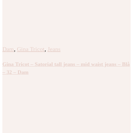
Dam
,
Gina Tricot
,
Jeans
Gina Tricot – Satorial tall jeans – mid waist jeans – Blå
– 32 – Dam