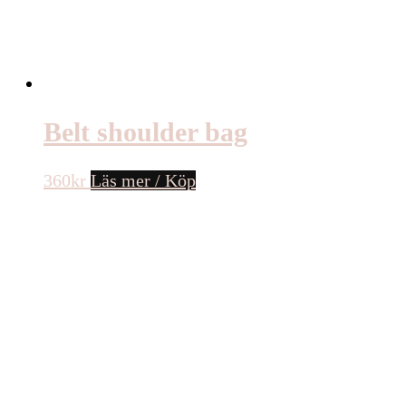
Belt shoulder bag
360
kr
Läs mer / Köp