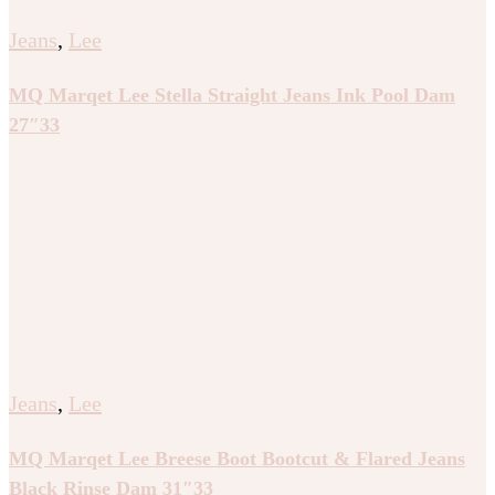
Jeans
,
Lee
MQ Marqet Lee Stella Straight Jeans Ink Pool Dam
27″33
Jeans
,
Lee
MQ Marqet Lee Breese Boot Bootcut & Flared Jeans
Black Rinse Dam 31″33