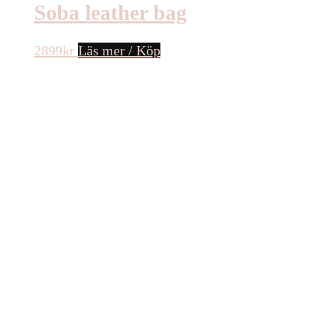
Soba leather bag
2899
kr
Läs mer / Köp