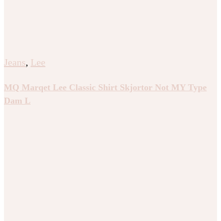
Jeans
,
Lee
MQ Marqet Lee Classic Shirt Skjortor Not MY Type
Dam L