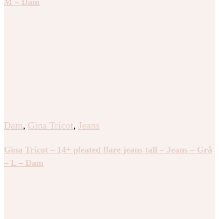
M – Dam
Dam
,
Gina Tricot
,
Jeans
Gina Tricot – 14+ pleated flare jeans tall – Jeans – Grå
– L – Dam