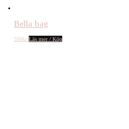
Bella bag
599
kr
Läs mer / Köp