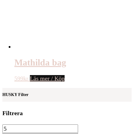
Mathilda bag
599
kr
Läs mer / Köp
HUSKY Filter
Filtrera