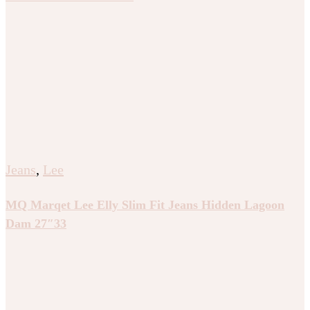
Jeans
,
Lee
MQ Marqet Lee Elly Slim Fit Jeans Hidden Lagoon
Dam 27″33