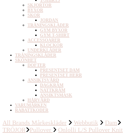
T-SHIRTS
SKJORTOR
BYXOR
SKOR
JORDAN
TRÄNINGSKLÄDER
GYM BYXOR
GYM T-SHIRT
ACCESSOARER
KLOCKOR
UNDERKLÄDER
TRÄNINGSKLÄDER
SKÖNHET
DOFTER
PRESENTSET DAM
PRESENTSET HERR
ANSIKTSVÅRD
DAGKRÄM
NATTKRÄM
ANSIKTSMASK
HÅRVÅRD
VARUMÄRKEN
RABATTKODER
All Brands Mårkeskläder
Webbutik
Dam
TRÖJOR
Pullover
Onlolli L/S Pullover Knit