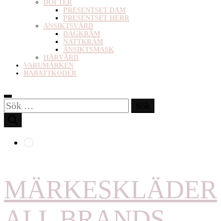
DOFTER
PRESENTSET DAM
PRESENTSET HERR
ANSIKTSVÅRD
DAGKRÄM
NATTKRÄM
ANSIKTSMASK
HÅRVÅRD
VARUMÄRKEN
RABATTKODER
Sök
efter:
MÄRKESKLÄDER
ALL BRANDS