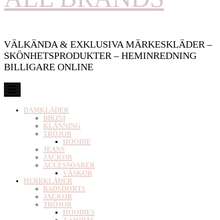
VÄLKÄNDA & EXKLUSIVA MÄRKESKLÄDER –
SKÖNHETSPRODUKTER – HEMINREDNING
BILLIGARE ONLINE
DAMKLÄDER
BIKINI
KLÄNNING
TRÖJOR
HOODIE
JEANS
JACKOR
ACCESSOARER
VÄSKOR
HERRKLÄDER
BADSHORTS
JACKOR
TRÖJOR
HOODIES