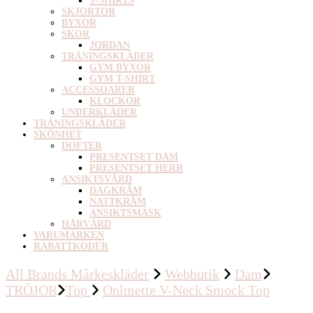
T-SHIRTS
SKJORTOR
BYXOR
SKOR
JORDAN
TRÄNINGSKLÄDER
GYM BYXOR
GYM T-SHIRT
ACCESSOARER
KLOCKOR
UNDERKLÄDER
TRÄNINGSKLÄDER
SKÖNHET
DOFTER
PRESENTSET DAM
PRESENTSET HERR
ANSIKTSVÅRD
DAGKRÄM
NATTKRÄM
ANSIKTSMASK
HÅRVÅRD
VARUMÄRKEN
RABATTKODER
All Brands Mårkeskläder
Webbutik
Dam
TRÖJOR
Top
Onlmette V-Neck Smock Top