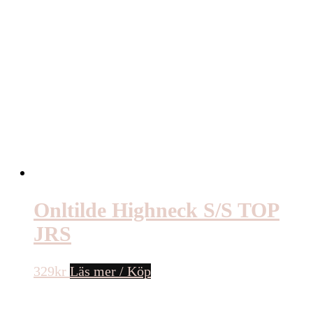
Onltilde Highneck S/S TOP
JRS
329
kr
Läs mer / Köp