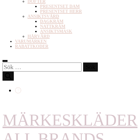
DOFTER
PRESENTSET DAM
PRESENTSET HERR
ANSIKTSVÅRD
DAGKRÄM
NATTKRÄM
ANSIKTSMASK
HÅRVÅRD
VARUMÄRKEN
RABATTKODER
Sök
efter:
MÄRKESKLÄDER
ALL BRANDS