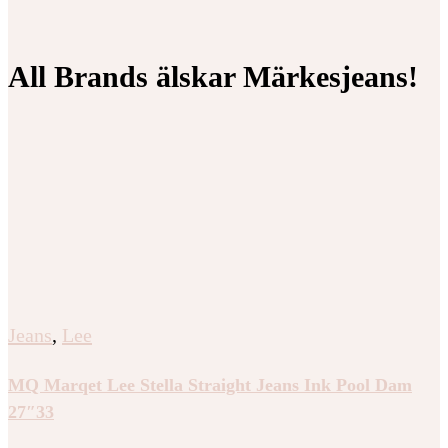
All Brands älskar Märkesjeans!
Jeans
,
Lee
MQ Marqet Lee Stella Straight Jeans Ink Pool Dam
27″33