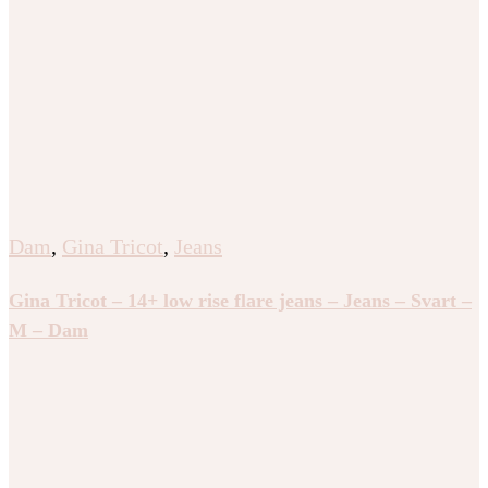
Dam
,
Gina Tricot
,
Jeans
Gina Tricot – 14+ low rise flare jeans – Jeans – Svart –
M – Dam