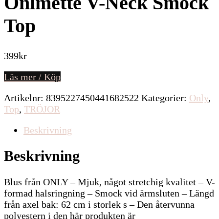
Onlmette V-Neck Smock
Top
399
kr
Läs mer / Köp
Artikelnr:
8395227450441682522
Kategorier:
Only
,
Top
,
TRÖJOR
Beskrivning
Beskrivning
Blus från ONLY – Mjuk, något stretchig kvalitet – V-
formad halsringning – Smock vid ärmsluten – Längd
från axel bak: 62 cm i storlek s – Den återvunna
polyestern i den här produkten är