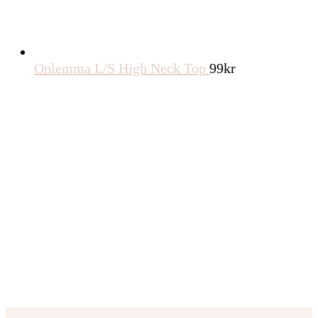
Onlemma L/S High Neck Top
99
kr