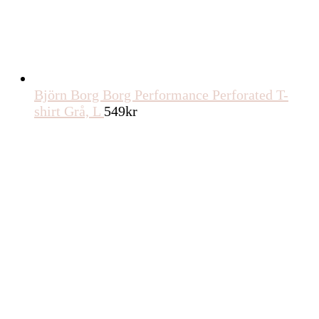
Björn Borg Borg Performance Perforated T-
shirt Grå, L
549
kr