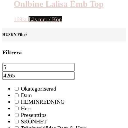
Onlbine Lalisa Emb Top
169
kr
Läs mer / Köp
HUSKY Filter
Filtrera
Okategoriserad
Dam
HEMINREDNING
Herr
Presenttips
SKÖNHET