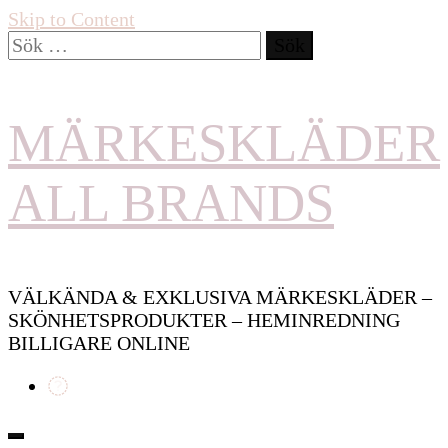
Skip to Content
Sök
efter:
MÄRKESKLÄDER
ALL BRANDS
VÄLKÄNDA & EXKLUSIVA MÄRKESKLÄDER –
SKÖNHETSPRODUKTER – HEMINREDNING
BILLIGARE ONLINE