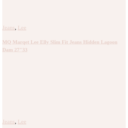
Jeans
,
Lee
MQ Marqet Lee Elly Slim Fit Jeans Hidden Lagoon
Dam 27″33
Jeans
,
Lee