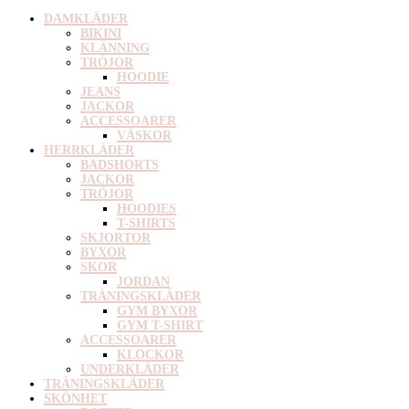
DAMKLÄDER
BIKINI
KLÄNNING
TRÖJOR
HOODIE
JEANS
JACKOR
ACCESSOARER
VÄSKOR
HERRKLÄDER
BADSHORTS
JACKOR
TRÖJOR
HOODIES
T-SHIRTS
SKJORTOR
BYXOR
SKOR
JORDAN
TRÄNINGSKLÄDER
GYM BYXOR
GYM T-SHIRT
ACCESSOARER
KLOCKOR
UNDERKLÄDER
TRÄNINGSKLÄDER
SKÖNHET