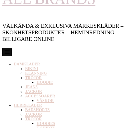
VÄLKÄNDA & EXKLUSIVA MÄRKESKLÄDER –
SKÖNHETSPRODUKTER – HEMINREDNING
BILLIGARE ONLINE
DAMKLÄDER
BIKINI
KLÄNNING
TRÖJOR
HOODIE
JEANS
JACKOR
ACCESSOARER
VÄSKOR
HERRKLÄDER
BADSHORTS
JACKOR
TRÖJOR
HOODIES