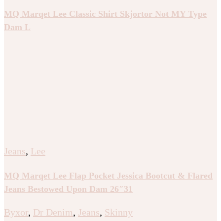
MQ Marqet Lee Classic Shirt Skjortor Not MY Type
Dam L
Jeans
,
Lee
MQ Marqet Lee Flap Pocket Jessica Bootcut & Flared
Jeans Bestowed Upon Dam 26″31
Byxor
,
Dr Denim
,
Jeans
,
Skinny