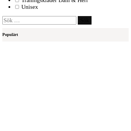
Träningskläder Dam & Herr
Unisex
Sök
efter:
Populärt