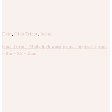
Dam
,
Gina Tricot
,
Jeans
Gina Tricot – Molly high waist jeans – highwaist jeans
– Blå – XS – Dam