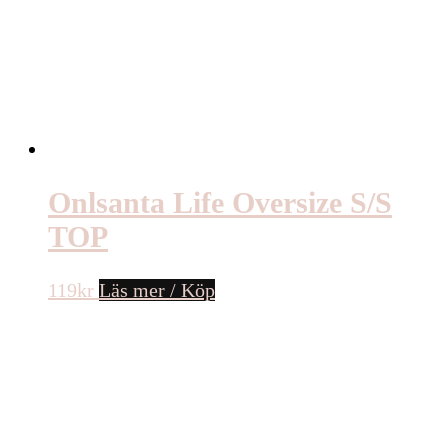
Onlsanta Life Oversize S/S
TOP
119
kr
Läs mer / Köp