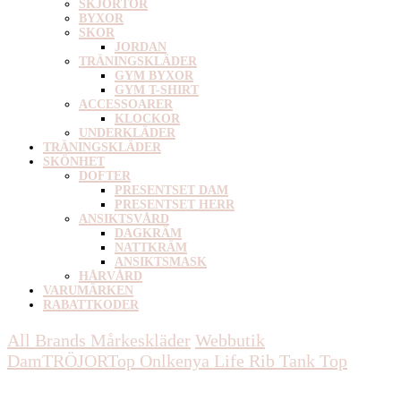
SKJORTOR
BYXOR
SKOR
JORDAN
TRÄNINGSKLÄDER
GYM BYXOR
GYM T-SHIRT
ACCESSOARER
KLOCKOR
UNDERKLÄDER
TRÄNINGSKLÄDER
SKÖNHET
DOFTER
PRESENTSET DAM
PRESENTSET HERR
ANSIKTSVÅRD
DAGKRÄM
NATTKRÄM
ANSIKTSMASK
HÅRVÅRD
VARUMÄRKEN
RABATTKODER
All Brands Mårkeskläder
Webbutik
Dam
TRÖJOR
Top
Onlkenya Life Rib Tank Top