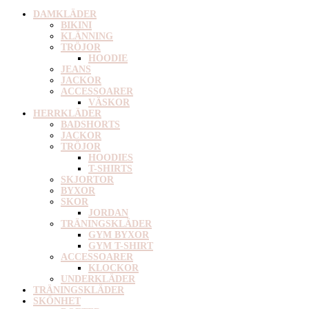
DAMKLÄDER
BIKINI
KLÄNNING
TRÖJOR
HOODIE
JEANS
JACKOR
ACCESSOARER
VÄSKOR
HERRKLÄDER
BADSHORTS
JACKOR
TRÖJOR
HOODIES
T-SHIRTS
SKJORTOR
BYXOR
SKOR
JORDAN
TRÄNINGSKLÄDER
GYM BYXOR
GYM T-SHIRT
ACCESSOARER
KLOCKOR
UNDERKLÄDER
TRÄNINGSKLÄDER
SKÖNHET