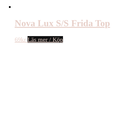
Nova Lux S/S Frida Top
69
kr
Läs mer / Köp