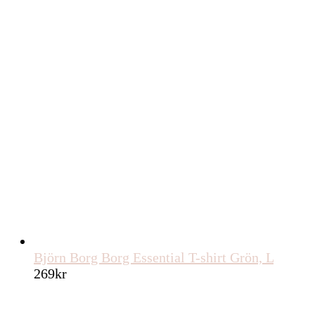
Björn Borg Borg Essential T-shirt Grön, L
269
kr