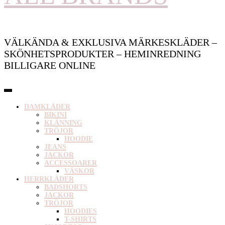
VÄLKÄNDA & EXKLUSIVA MÄRKESKLÄDER –
SKÖNHETSPRODUKTER – HEMINREDNING
BILLIGARE ONLINE
DAMKLÄDER
BIKINI
KLÄNNING
TRÖJOR
HOODIE
JEANS
JACKOR
ACCESSOARER
VÄSKOR
HERRKLÄDER
BADSHORTS
JACKOR
TRÖJOR
HOODIES
T-SHIRTS