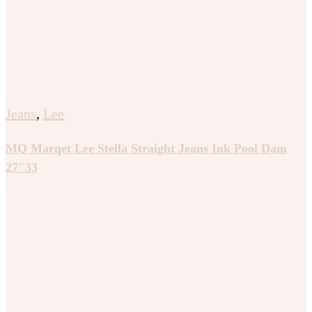
Jeans
,
Lee
MQ Marqet Lee Stella Straight Jeans Ink Pool Dam
27″33