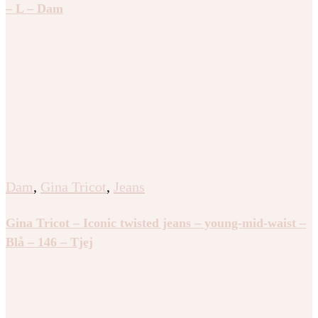
– L – Dam
Dam
,
Gina Tricot
,
Jeans
Gina Tricot – Iconic twisted jeans – young-mid-waist –
Blå – 146 – Tjej