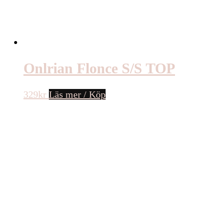
Onlrian Flonce S/S TOP
329
kr
Läs mer / Köp