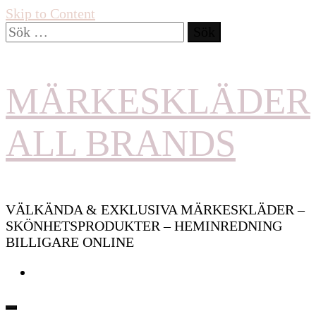
Skip to Content
Sök
efter:
MÄRKESKLÄDER
ALL BRANDS
VÄLKÄNDA & EXKLUSIVA MÄRKESKLÄDER –
SKÖNHETSPRODUKTER – HEMINREDNING
BILLIGARE ONLINE