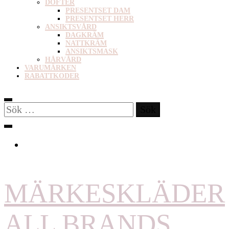
DOFTER
PRESENTSET DAM
PRESENTSET HERR
ANSIKTSVÅRD
DAGKRÄM
NATTKRÄM
ANSIKTSMASK
HÅRVÅRD
VARUMÄRKEN
RABATTKODER
Sök
efter:
MÄRKESKLÄDER
ALL BRANDS