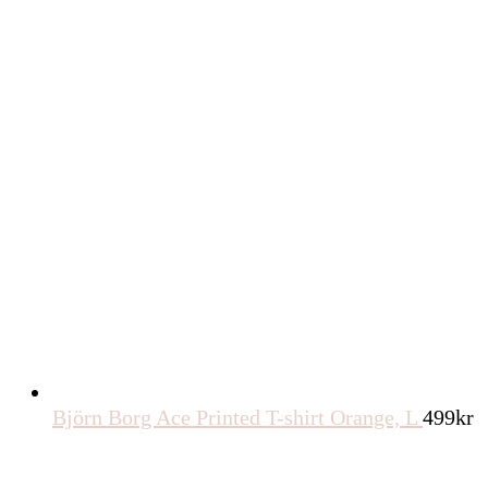
Björn Borg Ace Printed T-shirt Orange, L
499
kr