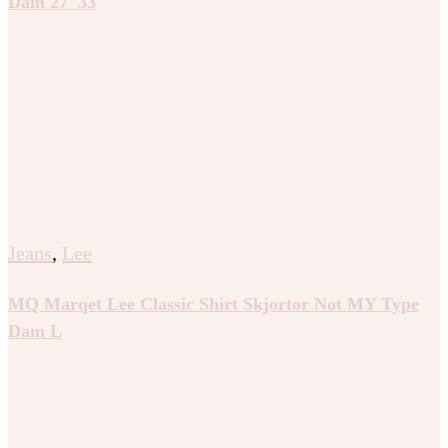
Dam 27″33
Jeans
,
Lee
MQ Marqet Lee Classic Shirt Skjortor Not MY Type
Dam L