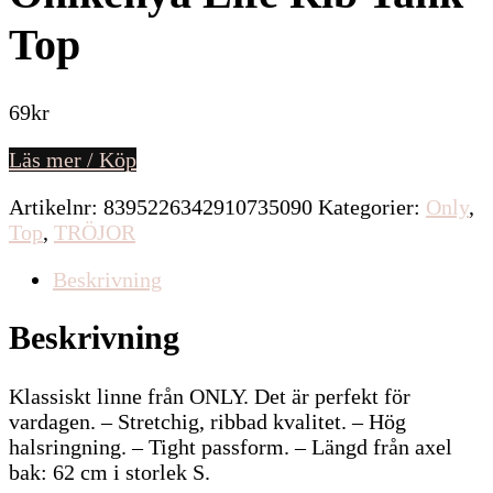
Top
69
kr
Läs mer / Köp
Artikelnr:
8395226342910735090
Kategorier:
Only
,
Top
,
TRÖJOR
Beskrivning
Beskrivning
Klassiskt linne från ONLY. Det är perfekt för
vardagen. – Stretchig, ribbad kvalitet. – Hög
halsringning. – Tight passform. – Längd från axel
bak: 62 cm i storlek S.