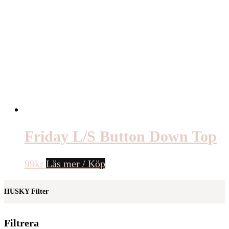
Friday L/S Button Down Top
99
kr
Läs mer / Köp
HUSKY Filter
Filtrera