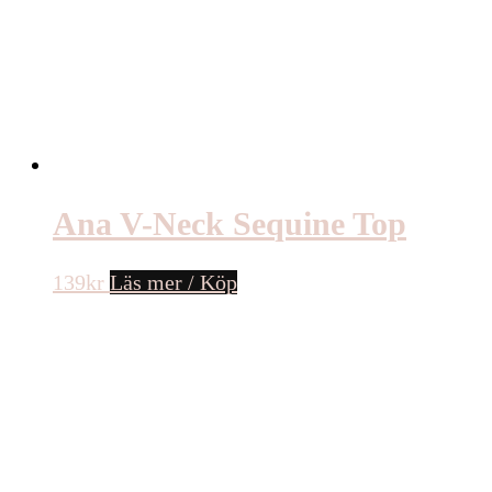
Ana V-Neck Sequine Top
139
kr
Läs mer / Köp