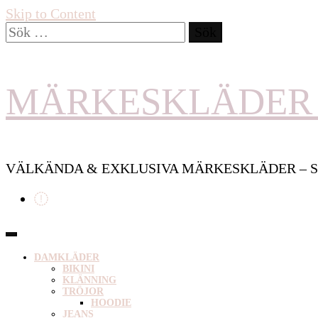
Skip to Content
Sök
efter:
MÄRKESKLÄDER 
VÄLKÄNDA & EXKLUSIVA MÄRKESKLÄDER – S
DAMKLÄDER
BIKINI
KLÄNNING
TRÖJOR
HOODIE
JEANS