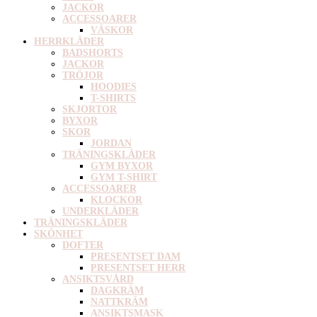
JACKOR
ACCESSOARER
VÄSKOR
HERRKLÄDER
BADSHORTS
JACKOR
TRÖJOR
HOODIES
T-SHIRTS
SKJORTOR
BYXOR
SKOR
JORDAN
TRÄNINGSKLÄDER
GYM BYXOR
GYM T-SHIRT
ACCESSOARER
KLOCKOR
UNDERKLÄDER
TRÄNINGSKLÄDER
SKÖNHET
DOFTER
PRESENTSET DAM
PRESENTSET HERR
ANSIKTSVÅRD
DAGKRÄM
NATTKRÄM
ANSIKTSMASK