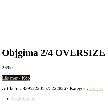
Objgima 2/4 OVERSIZE
269
kr
Läs mer / Köp
Artikelnr:
8395222055752228267
Kategori:
Unisex
Beskrivning