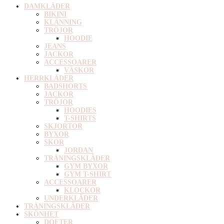
DAMKLÄDER
BIKINI
KLÄNNING
TRÖJOR
HOODIE
JEANS
JACKOR
ACCESSOARER
VÄSKOR
HERRKLÄDER
BADSHORTS
JACKOR
TRÖJOR
HOODIES
T-SHIRTS
SKJORTOR
BYXOR
SKOR
JORDAN
TRÄNINGSKLÄDER
GYM BYXOR
GYM T-SHIRT
ACCESSOARER
KLOCKOR
UNDERKLÄDER
TRÄNINGSKLÄDER
SKÖNHET
DOFTER