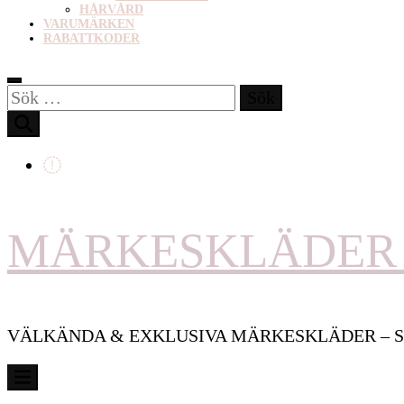
HÅRVÅRD
VARUMÄRKEN
RABATTKODER
Sök
efter:
MÄRKESKLÄDER 
VÄLKÄNDA & EXKLUSIVA MÄRKESKLÄDER – S