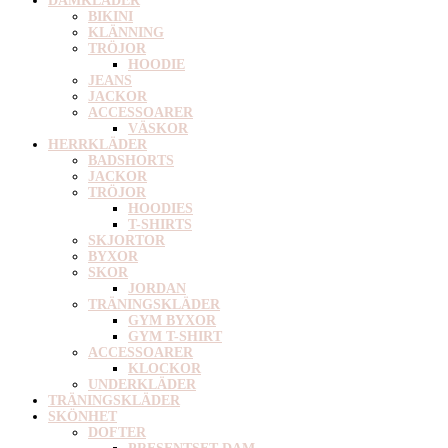
DAMKLÄDER
BIKINI
KLÄNNING
TRÖJOR
HOODIE
JEANS
JACKOR
ACCESSOARER
VÄSKOR
HERRKLÄDER
BADSHORTS
JACKOR
TRÖJOR
HOODIES
T-SHIRTS
SKJORTOR
BYXOR
SKOR
JORDAN
TRÄNINGSKLÄDER
GYM BYXOR
GYM T-SHIRT
ACCESSOARER
KLOCKOR
UNDERKLÄDER
TRÄNINGSKLÄDER
SKÖNHET
DOFTER