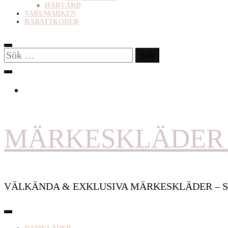
HÅRVÅRD
VARUMÄRKEN
RABATTKODER
Sök
efter:
MÄRKESKLÄDER 
VÄLKÄNDA & EXKLUSIVA MÄRKESKLÄDER – S