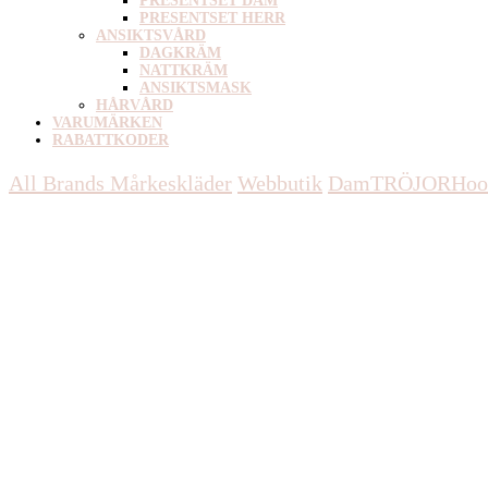
PRESENTSET DAM
PRESENTSET HERR
ANSIKTSVÅRD
DAGKRÄM
NATTKRÄM
ANSIKTSMASK
HÅRVÅRD
VARUMÄRKEN
RABATTKODER
All Brands Mårkeskläder
Webbutik
Dam
TRÖJOR
Hoo