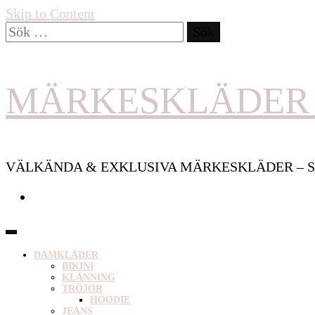
Skip to Content
Sök
efter:
MÄRKESKLÄDER 
VÄLKÄNDA & EXKLUSIVA MÄRKESKLÄDER – S
DAMKLÄDER
BIKINI
KLÄNNING
TRÖJOR
HOODIE
JEANS