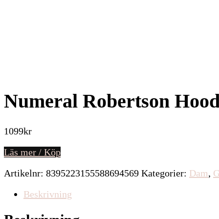
Numeral Robertson Hood
1099
kr
Läs mer / Köp
Artikelnr:
8395223155588694569
Kategorier:
Dam
,
G
Beskrivning