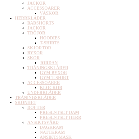
JACKOR
ACCESSOARER
VÄSKOR
HERRKLÄDER
BADSHORTS
JACKOR
TRÖJOR
HOODIES
T-SHIRTS
SKJORTOR
BYXOR
SKOR
JORDAN
TRÄNINGSKLÄDER
GYM BYXOR
GYM T-SHIRT
ACCESSOARER
KLOCKOR
UNDERKLÄDER
TRÄNINGSKLÄDER
SKÖNHET
DOFTER
PRESENTSET DAM
PRESENTSET HERR
ANSIKTSVÅRD
DAGKRÄM
NATTKRÄM
ANSIKTSMASK