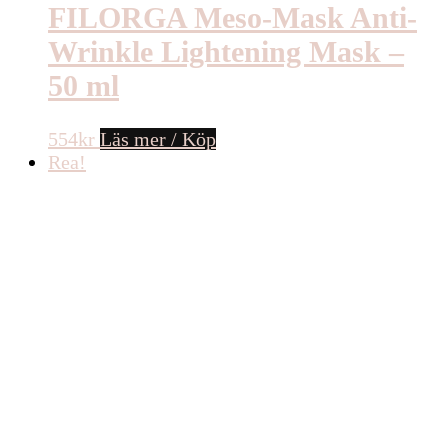
FILORGA Meso-Mask Anti-
Wrinkle Lightening Mask –
50 ml
554
kr
Läs mer / Köp
Rea!