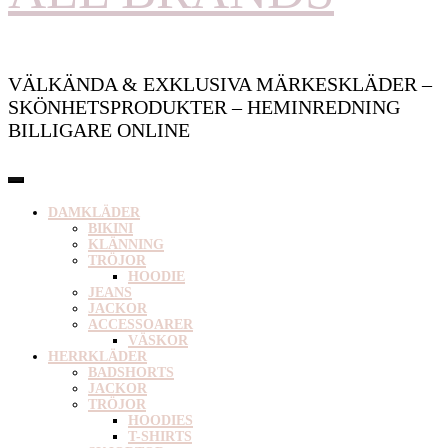
VÄLKÄNDA & EXKLUSIVA MÄRKESKLÄDER –
SKÖNHETSPRODUKTER – HEMINREDNING
BILLIGARE ONLINE
DAMKLÄDER
BIKINI
KLÄNNING
TRÖJOR
HOODIE
JEANS
JACKOR
ACCESSOARER
VÄSKOR
HERRKLÄDER
BADSHORTS
JACKOR
TRÖJOR
HOODIES
T-SHIRTS