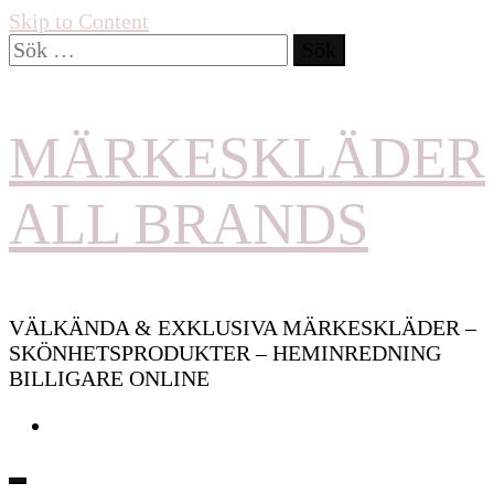
Skip to Content
Sök
efter:
MÄRKESKLÄDER
ALL BRANDS
VÄLKÄNDA & EXKLUSIVA MÄRKESKLÄDER –
SKÖNHETSPRODUKTER – HEMINREDNING
BILLIGARE ONLINE