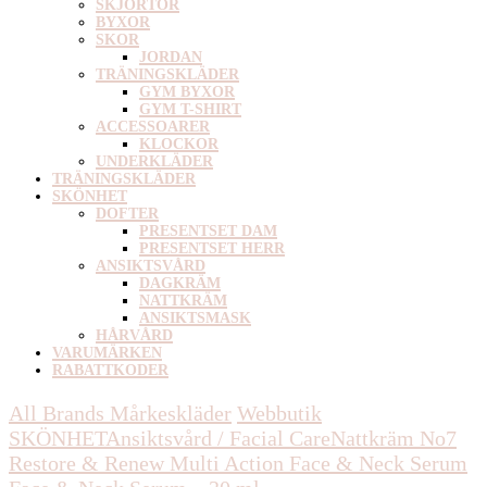
SKJORTOR
BYXOR
SKOR
JORDAN
TRÄNINGSKLÄDER
GYM BYXOR
GYM T-SHIRT
ACCESSOARER
KLOCKOR
UNDERKLÄDER
TRÄNINGSKLÄDER
SKÖNHET
DOFTER
PRESENTSET DAM
PRESENTSET HERR
ANSIKTSVÅRD
DAGKRÄM
NATTKRÄM
ANSIKTSMASK
HÅRVÅRD
VARUMÄRKEN
RABATTKODER
All Brands Mårkeskläder
Webbutik
SKÖNHET
Ansiktsvård / Facial Care
Nattkräm
No7
Restore & Renew Multi Action Face & Neck Serum