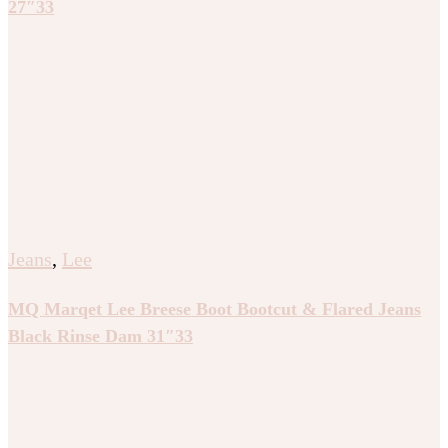
27″33
Jeans
,
Lee
MQ Marqet Lee Breese Boot Bootcut & Flared Jeans
Black Rinse Dam 31″33