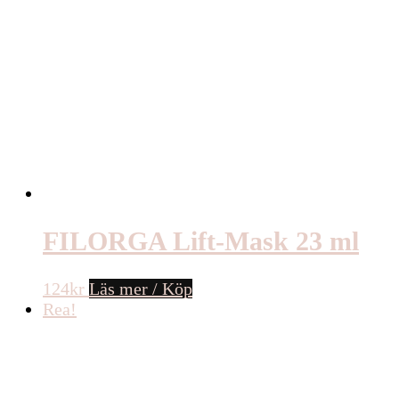
FILORGA Lift-Mask 23 ml
124
kr
Läs mer / Köp
Rea!