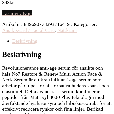
343
kr
Läs mer / Köp
Artikelnr:
8396907732937164195
Kategorier:
Ansiktsvård / Facial Care
,
Nattkräm
Beskrivning
Beskrivning
Revolutionerande anti-age serum för ansikte och
hals No7 Restore & Renew Multi Action Face &
Neck Serum är ett kraftfullt anti-age serum som
arbetar på djupet för att förbättra hudens spänst och
elasticitet. Detta avancerade serum kombinerar
peptider från Matrixyl 3000 Plus-teknologin med
återfuktande hyaluronsyra och hibiskusextrakt för att
effektivt reducera rynkor och fina linjer. Berikad