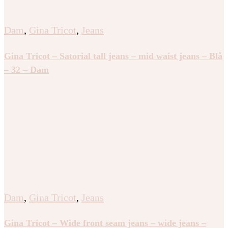
Dam
,
Gina Tricot
,
Jeans
Gina Tricot – Satorial tall jeans – mid waist jeans – Blå
– 32 – Dam
Dam
,
Gina Tricot
,
Jeans
Gina Tricot – Wide front seam jeans – wide jeans –