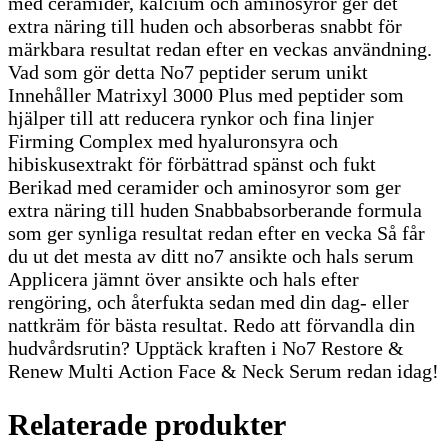
med ceramider, kalcium och aminosyror ger det
extra näring till huden och absorberas snabbt för
märkbara resultat redan efter en veckas användning.
Vad som gör detta No7 peptider serum unikt
Innehåller Matrixyl 3000 Plus med peptider som
hjälper till att reducera rynkor och fina linjer
Firming Complex med hyaluronsyra och
hibiskusextrakt för förbättrad spänst och fukt
Berikad med ceramider och aminosyror som ger
extra näring till huden Snabbabsorberande formula
som ger synliga resultat redan efter en vecka Så får
du ut det mesta av ditt no7 ansikte och hals serum
Applicera jämnt över ansikte och hals efter
rengöring, och återfukta sedan med din dag- eller
nattkräm för bästa resultat. Redo att förvandla din
hudvårdsrutin? Upptäck kraften i No7 Restore &
Renew Multi Action Face & Neck Serum redan idag!
Relaterade produkter