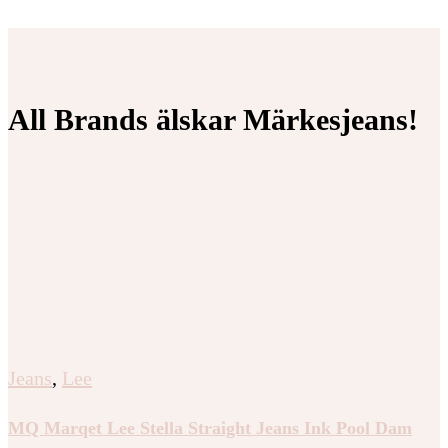
All Brands älskar Märkesjeans!
Jeans
,
Lee
MQ Marqet Lee Stella Straight Jeans Ink Pool Dam