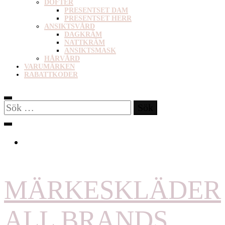
DOFTER
PRESENTSET DAM
PRESENTSET HERR
ANSIKTSVÅRD
DAGKRÄM
NATTKRÄM
ANSIKTSMASK
HÅRVÅRD
VARUMÄRKEN
RABATTKODER
Sök
efter:
MÄRKESKLÄDER
ALL BRANDS