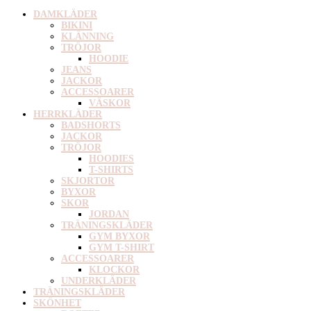
DAMKLÄDER
BIKINI
KLÄNNING
TRÖJOR
HOODIE
JEANS
JACKOR
ACCESSOARER
VÄSKOR
HERRKLÄDER
BADSHORTS
JACKOR
TRÖJOR
HOODIES
T-SHIRTS
SKJORTOR
BYXOR
SKOR
JORDAN
TRÄNINGSKLÄDER
GYM BYXOR
GYM T-SHIRT
ACCESSOARER
KLOCKOR
UNDERKLÄDER
TRÄNINGSKLÄDER
SKÖNHET