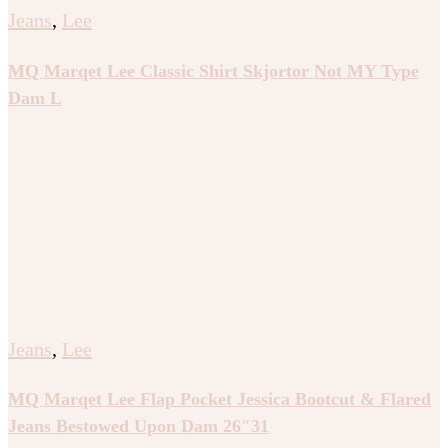
Jeans
,
Lee
MQ Marqet Lee Classic Shirt Skjortor Not MY Type
Dam L
Jeans
,
Lee
MQ Marqet Lee Flap Pocket Jessica Bootcut & Flared
Jeans Bestowed Upon Dam 26″31