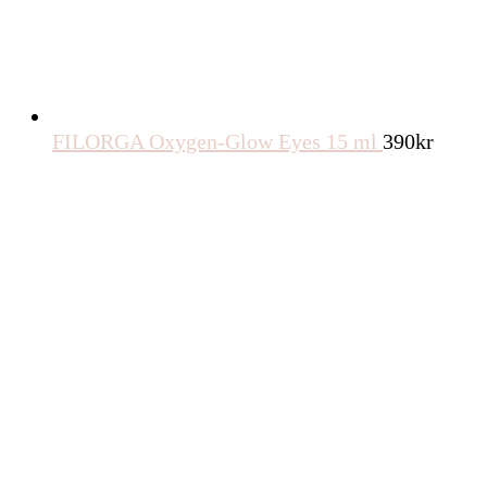
FILORGA Oxygen-Glow Eyes 15 ml
390
kr