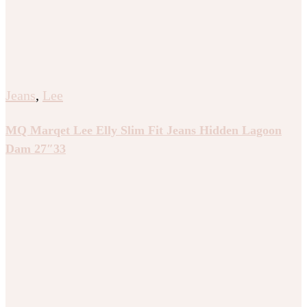
Jeans
,
Lee
MQ Marqet Lee Elly Slim Fit Jeans Hidden Lagoon
Dam 27″33