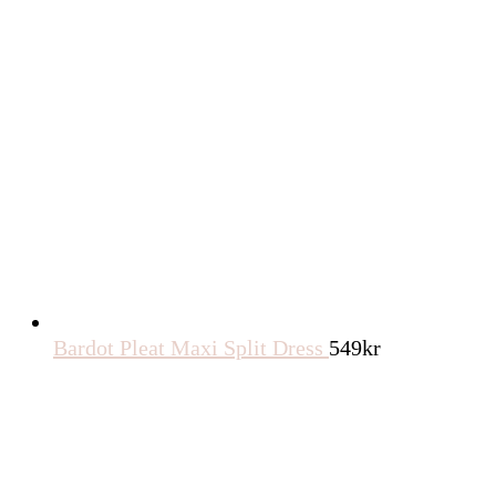
Bardot Pleat Maxi Split Dress
549
kr