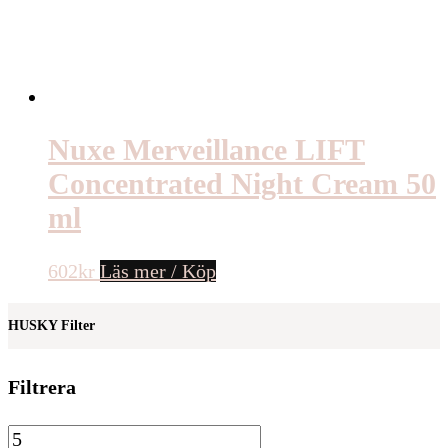
Nuxe Merveillance LIFT
Concentrated Night Cream 50
ml
602
kr
Läs mer / Köp
HUSKY Filter
Filtrera