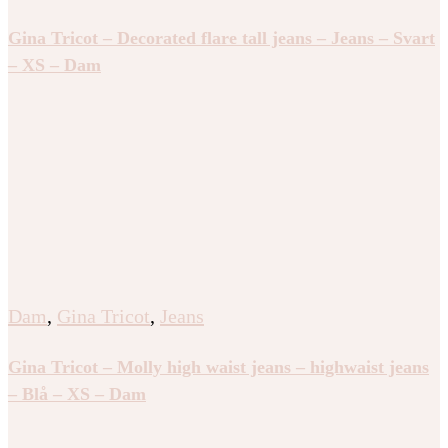
Gina Tricot – Decorated flare tall jeans – Jeans – Svart
– XS – Dam
Dam
,
Gina Tricot
,
Jeans
Gina Tricot – Molly high waist jeans – highwaist jeans
– Blå – XS – Dam