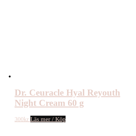
Dr. Ceuracle Hyal Reyouth
Night Cream 60 g
300
kr
Läs mer / Köp