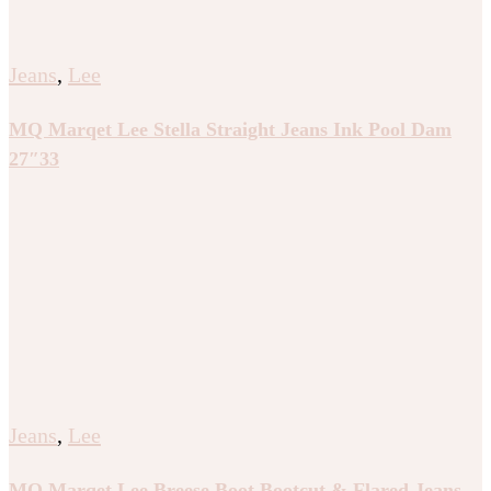
Jeans
,
Lee
MQ Marqet Lee Stella Straight Jeans Ink Pool Dam
27″33
Jeans
,
Lee
MQ Marqet Lee Breese Boot Bootcut & Flared Jeans