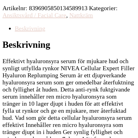
Artikelnr:
8396905850134589913
Kategorier:
Ansiktsvård / Facial Care
,
Nattkräm
Beskrivning
Beskrivning
Effektivt hyaluronsyra serum för mjukare hud och
synligt utfyllda rynkor NIVEA Cellular Expert Filler
Hyaluron Replumping Serum är ett djupverkande
hyaluronsyra serum som ger omedelbar återfuktning
och fyllighet åt huden. Detta anti-rynk fuktgivande
serum innehåller ren micro hyaluronsyra som
tränger in 10 lager djupt i huden för att effektivt
fylla ut rynkor och ge en mjukare, mer återfuktad
hud. Vad som gör detta cellular hyaluronsyra serum
effektivt Innehåller ren micro hyaluronsyra som
tränger djupt in i huden Ger synlig fyllighet och