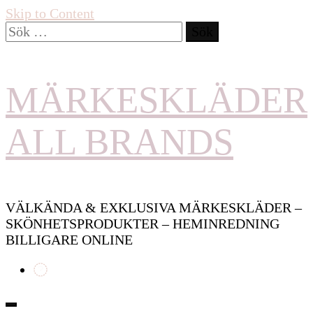
Skip to Content
Sök
efter:
MÄRKESKLÄDER
ALL BRANDS
VÄLKÄNDA & EXKLUSIVA MÄRKESKLÄDER –
SKÖNHETSPRODUKTER – HEMINREDNING
BILLIGARE ONLINE