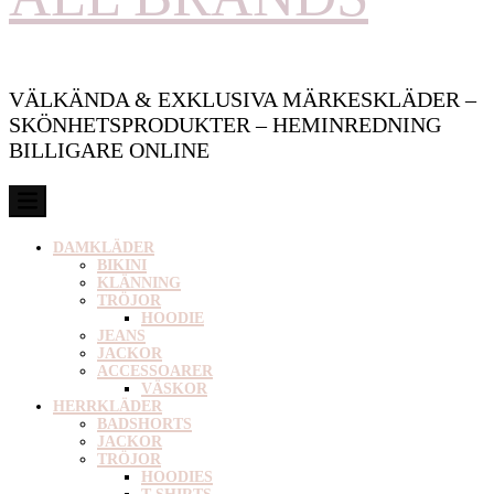
VÄLKÄNDA & EXKLUSIVA MÄRKESKLÄDER –
SKÖNHETSPRODUKTER – HEMINREDNING
BILLIGARE ONLINE
DAMKLÄDER
BIKINI
KLÄNNING
TRÖJOR
HOODIE
JEANS
JACKOR
ACCESSOARER
VÄSKOR
HERRKLÄDER
BADSHORTS
JACKOR
TRÖJOR
HOODIES