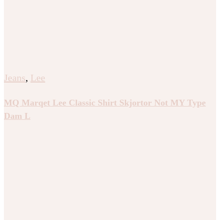
Jeans
,
Lee
MQ Marqet Lee Classic Shirt Skjortor Not MY Type
Dam L