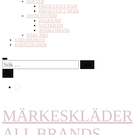
DOFTER
PRESENTSET DAM
PRESENTSET HERR
ANSIKTSVÅRD
DAGKRÄM
NATTKRÄM
ANSIKTSMASK
HÅRVÅRD
VARUMÄRKEN
RABATTKODER
Sök
efter:
MÄRKESKLÄDER
ALL BRANDS