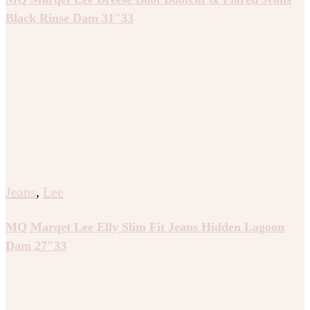
Black Rinse Dam 31″33
Jeans
,
Lee
MQ Marqet Lee Elly Slim Fit Jeans Hidden Lagoon
Dam 27″33