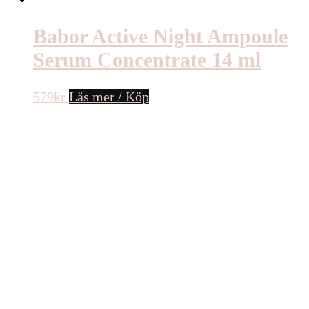
Babor Active Night Ampoule
Serum Concentrate 14 ml
579
kr
Läs mer / Köp