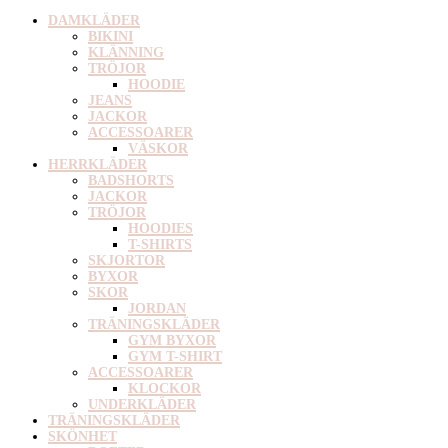
DAMKLÄDER
BIKINI
KLÄNNING
TRÖJOR
HOODIE
JEANS
JACKOR
ACCESSOARER
VÄSKOR
HERRKLÄDER
BADSHORTS
JACKOR
TRÖJOR
HOODIES
T-SHIRTS
SKJORTOR
BYXOR
SKOR
JORDAN
TRÄNINGSKLÄDER
GYM BYXOR
GYM T-SHIRT
ACCESSOARER
KLOCKOR
UNDERKLÄDER
TRÄNINGSKLÄDER
SKÖNHET