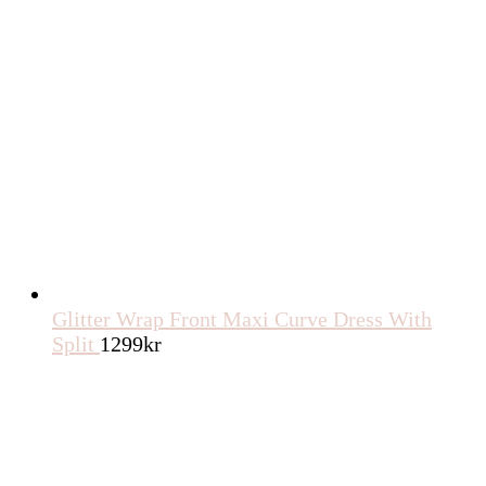
Glitter Wrap Front Maxi Curve Dress With
Split
1299
kr