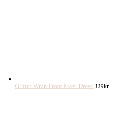
Glitter Wrap Front Maxi Dress
329
kr