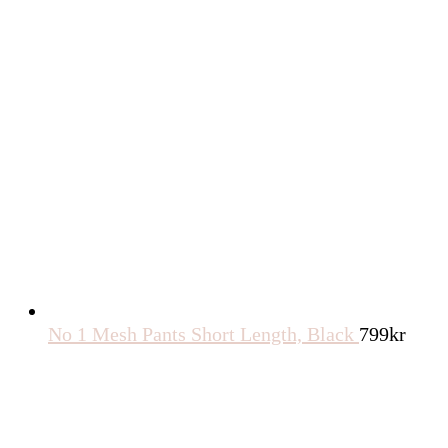
No 1 Mesh Pants Short Length, Black
799
kr