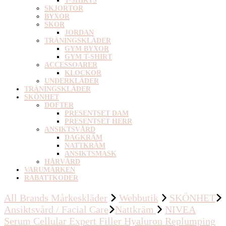
T-SHIRTS
SKJORTOR
BYXOR
SKOR
JORDAN
TRÄNINGSKLÄDER
GYM BYXOR
GYM T-SHIRT
ACCESSOARER
KLOCKOR
UNDERKLÄDER
TRÄNINGSKLÄDER
SKÖNHET
DOFTER
PRESENTSET DAM
PRESENTSET HERR
ANSIKTSVÅRD
DAGKRÄM
NATTKRÄM
ANSIKTSMASK
HÅRVÅRD
VARUMÄRKEN
RABATTKODER
All Brands Mårkeskläder
Webbutik
SKÖNHET
Ansiktsvård / Facial Care
Nattkräm
NIVEA
Serum Cellular Expert Filler Hyaluron Replumping