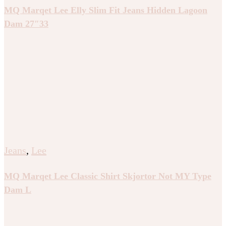
MQ Marqet Lee Elly Slim Fit Jeans Hidden Lagoon
Dam 27″33
Jeans
,
Lee
MQ Marqet Lee Classic Shirt Skjortor Not MY Type
Dam L