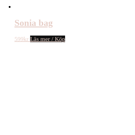
Sonia bag
599
kr
Läs mer / Köp