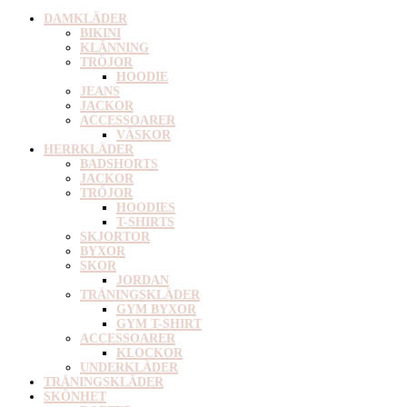
DAMKLÄDER
BIKINI
KLÄNNING
TRÖJOR
HOODIE
JEANS
JACKOR
ACCESSOARER
VÄSKOR
HERRKLÄDER
BADSHORTS
JACKOR
TRÖJOR
HOODIES
T-SHIRTS
SKJORTOR
BYXOR
SKOR
JORDAN
TRÄNINGSKLÄDER
GYM BYXOR
GYM T-SHIRT
ACCESSOARER
KLOCKOR
UNDERKLÄDER
TRÄNINGSKLÄDER
SKÖNHET