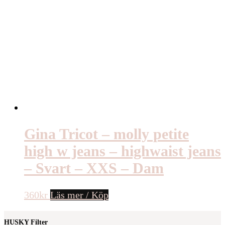
Gina Tricot – molly petite
high w jeans – highwaist jeans
– Svart – XXS – Dam
360
kr
Läs mer / Köp
HUSKY Filter