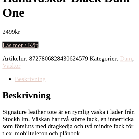
One
2499
kr
Läs mer / Köp
Artikelnr:
8727806828430624579
Kategorier:
Dam
,
Väskor
Beskrivning
Beskrivning
Signature leather tote är en rymlig väska i läder från
Stockh lm. Väskan har två större fack, en innerficka
som försluts med dragkedja och två mindre fack för
t.ex. mobiltelefon och plånbok.