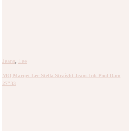
Jeans
,
Lee
MQ Marqet Lee Stella Straight Jeans Ink Pool Dam
27″33