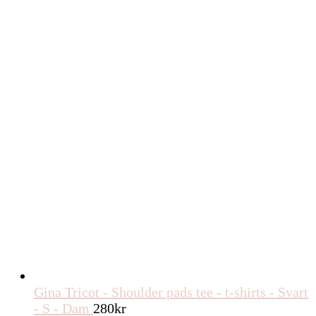
Gina Tricot - Shoulder pads tee - t-shirts - Svart
- S - Dam
280
kr