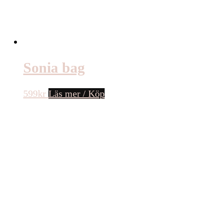
Sonia bag
599
kr
Läs mer / Köp