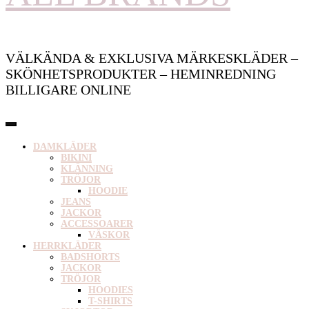
VÄLKÄNDA & EXKLUSIVA MÄRKESKLÄDER –
SKÖNHETSPRODUKTER – HEMINREDNING
BILLIGARE ONLINE
DAMKLÄDER
BIKINI
KLÄNNING
TRÖJOR
HOODIE
JEANS
JACKOR
ACCESSOARER
VÄSKOR
HERRKLÄDER
BADSHORTS
JACKOR
TRÖJOR
HOODIES
T-SHIRTS