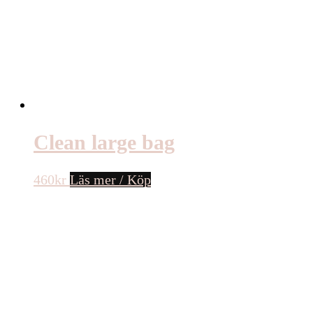
Clean large bag
460
kr
Läs mer / Köp