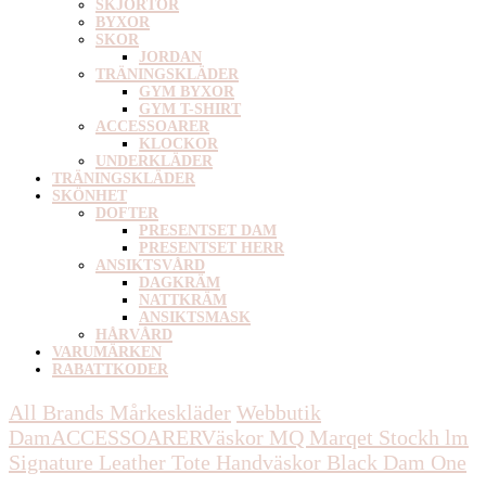
SKJORTOR
BYXOR
SKOR
JORDAN
TRÄNINGSKLÄDER
GYM BYXOR
GYM T-SHIRT
ACCESSOARER
KLOCKOR
UNDERKLÄDER
TRÄNINGSKLÄDER
SKÖNHET
DOFTER
PRESENTSET DAM
PRESENTSET HERR
ANSIKTSVÅRD
DAGKRÄM
NATTKRÄM
ANSIKTSMASK
HÅRVÅRD
VARUMÄRKEN
RABATTKODER
All Brands Mårkeskläder
Webbutik
Dam
ACCESSOARER
Väskor
MQ Marqet Stockh lm
Signature Leather Tote Handväskor Black Dam One