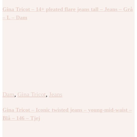
Gina Tricot – 14+ pleated flare jeans tall – Jeans – Grå
– L – Dam
Dam
,
Gina Tricot
,
Jeans
Gina Tricot – Iconic twisted jeans – young-mid-waist –
Blå – 146 – Tjej