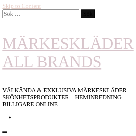
Skip to Content
Sök
efter:
MÄRKESKLÄDER
ALL BRANDS
VÄLKÄNDA & EXKLUSIVA MÄRKESKLÄDER –
SKÖNHETSPRODUKTER – HEMINREDNING
BILLIGARE ONLINE