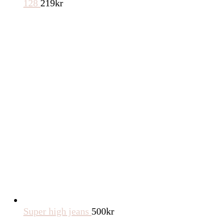
128
219
kr
Super high jeans
500
kr