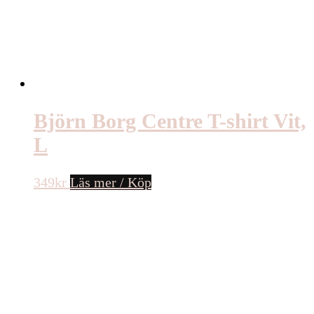
Björn Borg Centre T-shirt Vit,
L
349
kr
Läs mer / Köp