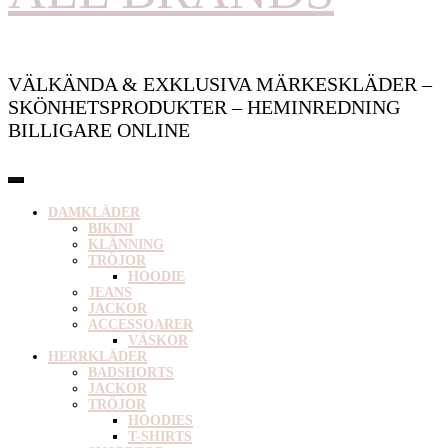
VÄLKÄNDA & EXKLUSIVA MÄRKESKLÄDER –
SKÖNHETSPRODUKTER – HEMINREDNING
BILLIGARE ONLINE
DAMKLÄDER
BIKINI
KLÄNNING
TRÖJOR
HOODIE
JEANS
JACKOR
ACCESSOARER
VÄSKOR
HERRKLÄDER
BADSHORTS
JACKOR
TRÖJOR
HOODIES
T-SHIRTS