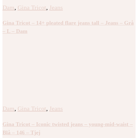
Dam
,
Gina Tricot
,
Jeans
Gina Tricot – 14+ pleated flare jeans tall – Jeans – Grå
– L – Dam
Dam
,
Gina Tricot
,
Jeans
Gina Tricot – Iconic twisted jeans – young-mid-waist –
Blå – 146 – Tjej