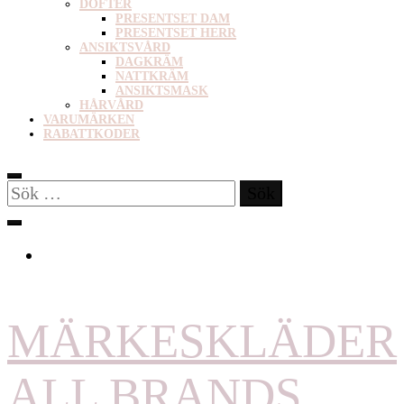
DOFTER
PRESENTSET DAM
PRESENTSET HERR
ANSIKTSVÅRD
DAGKRÄM
NATTKRÄM
ANSIKTSMASK
HÅRVÅRD
VARUMÄRKEN
RABATTKODER
Sök
efter:
MÄRKESKLÄDER
ALL BRANDS