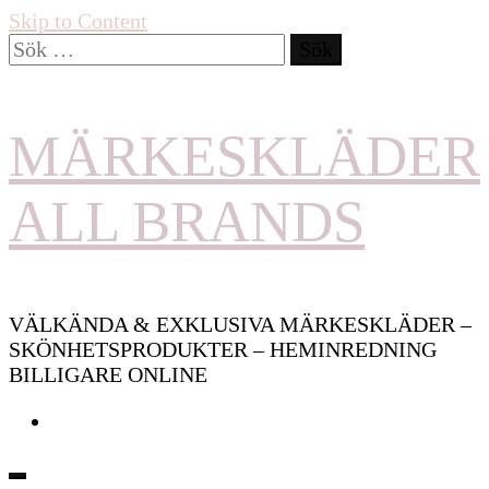
Skip to Content
Sök
efter:
MÄRKESKLÄDER
ALL BRANDS
VÄLKÄNDA & EXKLUSIVA MÄRKESKLÄDER –
SKÖNHETSPRODUKTER – HEMINREDNING
BILLIGARE ONLINE