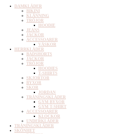
DAMKLÄDER
BIKINI
KLÄNNING
TRÖJOR
HOODIE
JEANS
JACKOR
ACCESSOARER
VÄSKOR
HERRKLÄDER
BADSHORTS
JACKOR
TRÖJOR
HOODIES
T-SHIRTS
SKJORTOR
BYXOR
SKOR
JORDAN
TRÄNINGSKLÄDER
GYM BYXOR
GYM T-SHIRT
ACCESSOARER
KLOCKOR
UNDERKLÄDER
TRÄNINGSKLÄDER
SKÖNHET