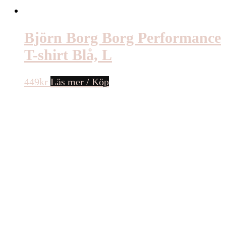
Björn Borg Borg Performance
T-shirt Blå, L
449
kr
Läs mer / Köp