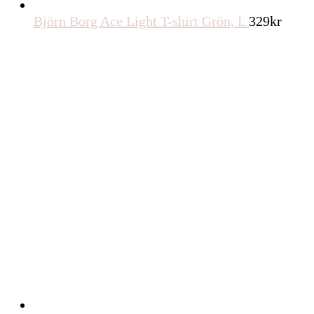
Björn Borg Ace Light T-shirt Grön, L
329
kr