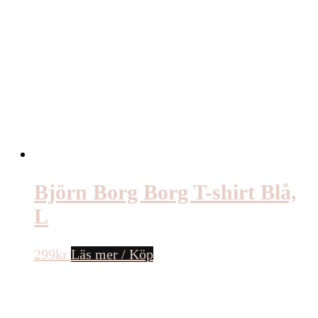
Björn Borg Borg T-shirt Blå,
L
299
kr
Läs mer / Köp