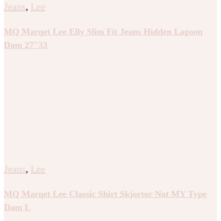
Jeans
,
Lee
MQ Marqet Lee Elly Slim Fit Jeans Hidden Lagoon
Dam 27″33
Jeans
,
Lee
MQ Marqet Lee Classic Shirt Skjortor Not MY Type
Dam L