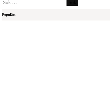
Sök
efter:
Populärt