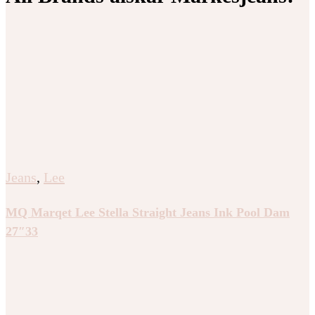
Jeans
,
Lee
MQ Marqet Lee Stella Straight Jeans Ink Pool Dam
27″33