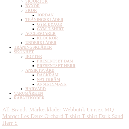
SKJORTOR
BYXOR
SKOR
JORDAN
TRÄNINGSKLÄDER
GYM BYXOR
GYM T-SHIRT
ACCESSOARER
KLOCKOR
UNDERKLÄDER
TRÄNINGSKLÄDER
SKÖNHET
DOFTER
PRESENTSET DAM
PRESENTSET HERR
ANSIKTSVÅRD
DAGKRÄM
NATTKRÄM
ANSIKTSMASK
HÅRVÅRD
VARUMÄRKEN
RABATTKODER
All Brands Mårkeskläder
Webbutik
Unisex
MQ
Marqet Les Deux Orchard T-shirt T-shirt Dark Sand
Herr S