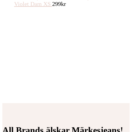
Violet Dam XS
299
kr
All Brands älskar Märkesjeans!