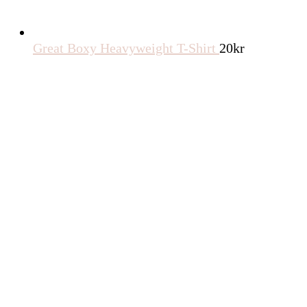
Great Boxy Heavyweight T-Shirt
20
kr