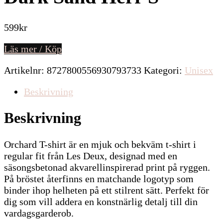
599
kr
Läs mer / Köp
Artikelnr:
8727800556930793733
Kategori:
Unisex
Beskrivning
Beskrivning
Orchard T-shirt är en mjuk och bekväm t-shirt i
regular fit från Les Deux, designad med en
säsongsbetonad akvarellinspirerad print på ryggen.
På bröstet återfinns en matchande logotyp som
binder ihop helheten på ett stilrent sätt. Perfekt för
dig som vill addera en konstnärlig detalj till din
vardagsgarderob.