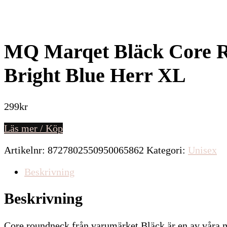
MQ Marqet Bläck Core R
Bright Blue Herr XL
299
kr
Läs mer / Köp
Artikelnr:
8727802550950065862
Kategori:
Unisex
Beskrivning
Beskrivning
Core roundneck från varumärket Bläck är en av våra me