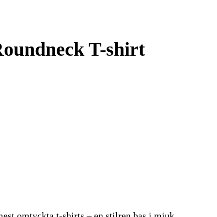
oundneck T-shirt
st omtyckta t-shirts – en stilren bas i mjuk