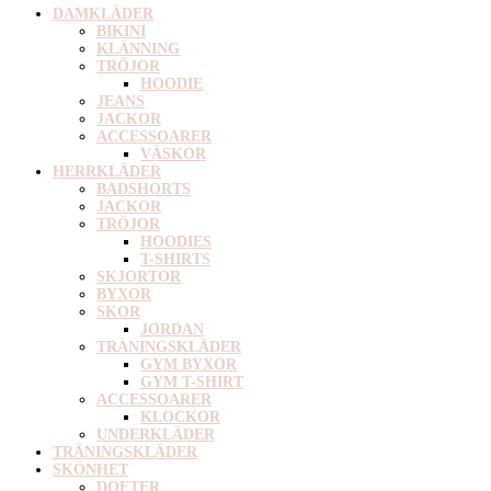
DAMKLÄDER
BIKINI
KLÄNNING
TRÖJOR
HOODIE
JEANS
JACKOR
ACCESSOARER
VÄSKOR
HERRKLÄDER
BADSHORTS
JACKOR
TRÖJOR
HOODIES
T-SHIRTS
SKJORTOR
BYXOR
SKOR
JORDAN
TRÄNINGSKLÄDER
GYM BYXOR
GYM T-SHIRT
ACCESSOARER
KLOCKOR
UNDERKLÄDER
TRÄNINGSKLÄDER
SKÖNHET
DOFTER