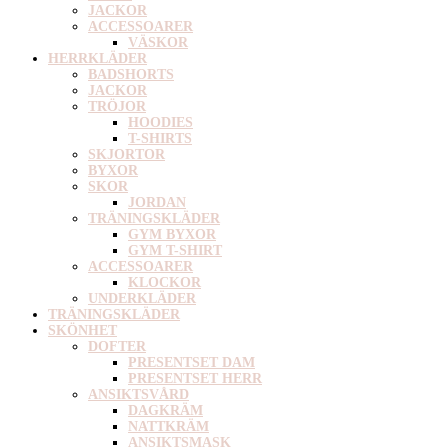
JACKOR
ACCESSOARER
VÄSKOR
HERRKLÄDER
BADSHORTS
JACKOR
TRÖJOR
HOODIES
T-SHIRTS
SKJORTOR
BYXOR
SKOR
JORDAN
TRÄNINGSKLÄDER
GYM BYXOR
GYM T-SHIRT
ACCESSOARER
KLOCKOR
UNDERKLÄDER
TRÄNINGSKLÄDER
SKÖNHET
DOFTER
PRESENTSET DAM
PRESENTSET HERR
ANSIKTSVÅRD
DAGKRÄM
NATTKRÄM
ANSIKTSMASK