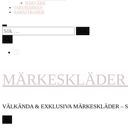
HÅRVÅRD
VARUMÄRKEN
RABATTKODER
Sök
efter:
MÄRKESKLÄDER 
VÄLKÄNDA & EXKLUSIVA MÄRKESKLÄDER – S