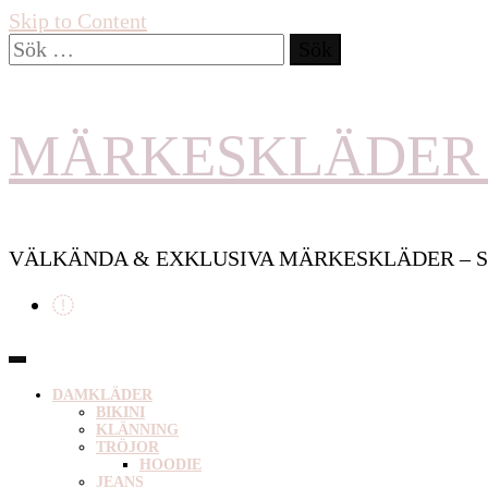
Skip to Content
Sök
efter:
MÄRKESKLÄDER 
VÄLKÄNDA & EXKLUSIVA MÄRKESKLÄDER – S
DAMKLÄDER
BIKINI
KLÄNNING
TRÖJOR
HOODIE
JEANS