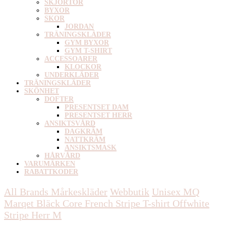
SKJORTOR
BYXOR
SKOR
JORDAN
TRÄNINGSKLÄDER
GYM BYXOR
GYM T-SHIRT
ACCESSOARER
KLOCKOR
UNDERKLÄDER
TRÄNINGSKLÄDER
SKÖNHET
DOFTER
PRESENTSET DAM
PRESENTSET HERR
ANSIKTSVÅRD
DAGKRÄM
NATTKRÄM
ANSIKTSMASK
HÅRVÅRD
VARUMÄRKEN
RABATTKODER
All Brands Mårkeskläder
Webbutik
Unisex
MQ
Marqet Bläck Core French Stripe T-shirt Offwhite
Stripe Herr M