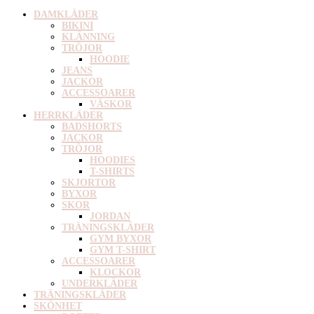
DAMKLÄDER
BIKINI
KLÄNNING
TRÖJOR
HOODIE
JEANS
JACKOR
ACCESSOARER
VÄSKOR
HERRKLÄDER
BADSHORTS
JACKOR
TRÖJOR
HOODIES
T-SHIRTS
SKJORTOR
BYXOR
SKOR
JORDAN
TRÄNINGSKLÄDER
GYM BYXOR
GYM T-SHIRT
ACCESSOARER
KLOCKOR
UNDERKLÄDER
TRÄNINGSKLÄDER
SKÖNHET