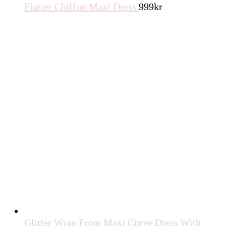
Flutter Chiffon Maxi Dress
999
kr
Glitter Wrap Front Maxi Curve Dress With