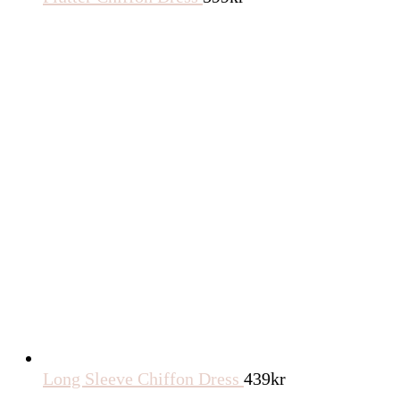
Long Sleeve Chiffon Dress
439
kr