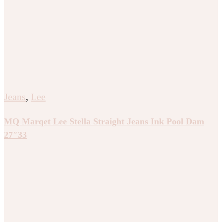
Jeans
,
Lee
MQ Marqet Lee Stella Straight Jeans Ink Pool Dam
27″33