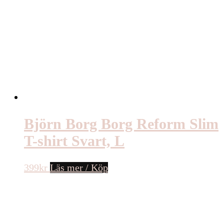
Björn Borg Borg Reform Slim
T-shirt Svart, L
399
kr
Läs mer / Köp