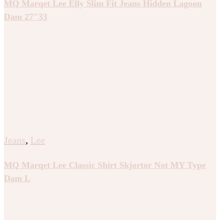
MQ Marqet Lee Elly Slim Fit Jeans Hidden Lagoon
Dam 27″33
Jeans
,
Lee
MQ Marqet Lee Classic Shirt Skjortor Not MY Type
Dam L