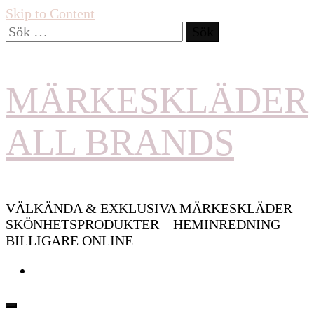
Skip to Content
Sök
efter:
MÄRKESKLÄDER
ALL BRANDS
VÄLKÄNDA & EXKLUSIVA MÄRKESKLÄDER –
SKÖNHETSPRODUKTER – HEMINREDNING
BILLIGARE ONLINE