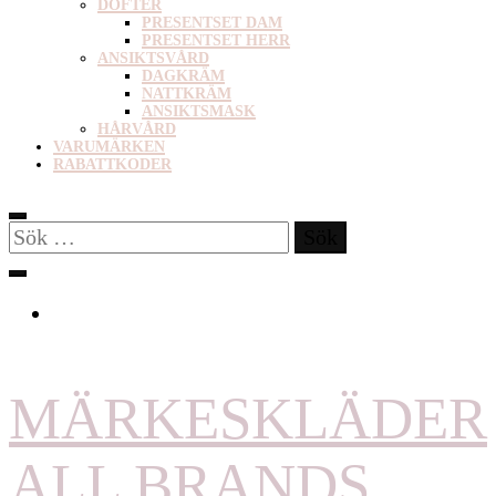
DOFTER
PRESENTSET DAM
PRESENTSET HERR
ANSIKTSVÅRD
DAGKRÄM
NATTKRÄM
ANSIKTSMASK
HÅRVÅRD
VARUMÄRKEN
RABATTKODER
Sök
efter:
MÄRKESKLÄDER
ALL BRANDS