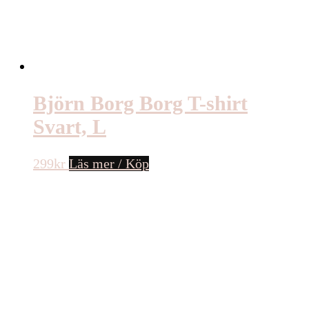
Björn Borg Borg T-shirt
Svart, L
299
kr
Läs mer / Köp