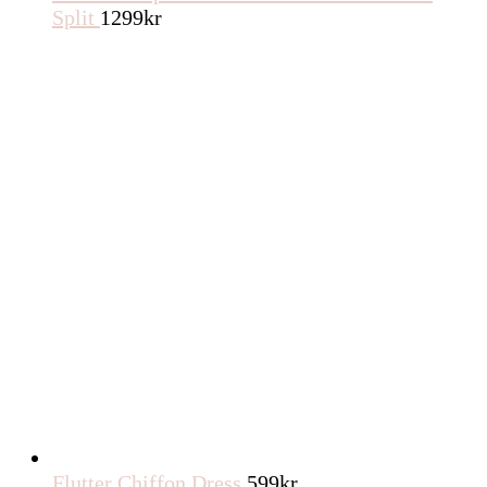
Split
1299
kr
Flutter Chiffon Dress
599
kr