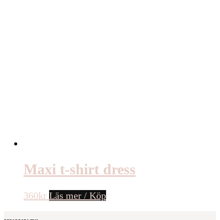
Maxi t-shirt dress
360
kr
Läs mer / Köp