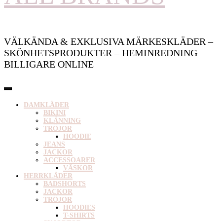
VÄLKÄNDA & EXKLUSIVA MÄRKESKLÄDER –
SKÖNHETSPRODUKTER – HEMINREDNING
BILLIGARE ONLINE
DAMKLÄDER
BIKINI
KLÄNNING
TRÖJOR
HOODIE
JEANS
JACKOR
ACCESSOARER
VÄSKOR
HERRKLÄDER
BADSHORTS
JACKOR
TRÖJOR
HOODIES
T-SHIRTS