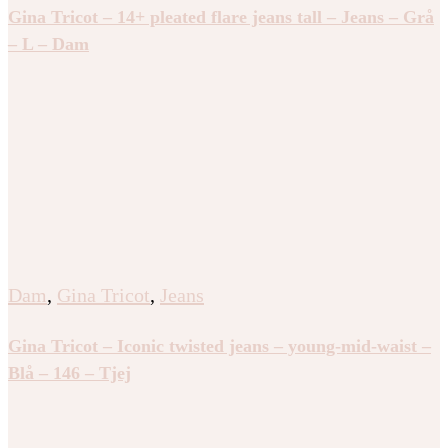
Gina Tricot – 14+ pleated flare jeans tall – Jeans – Grå
– L – Dam
Dam
,
Gina Tricot
,
Jeans
Gina Tricot – Iconic twisted jeans – young-mid-waist –
Blå – 146 – Tjej