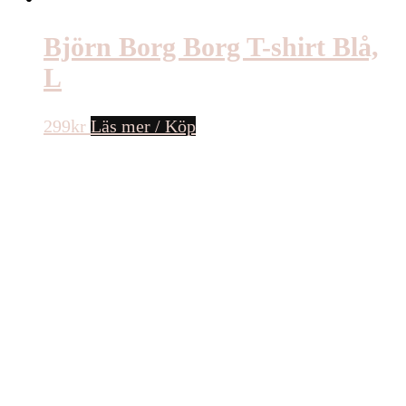
Björn Borg Borg T-shirt Blå,
L
299
kr
Läs mer / Köp