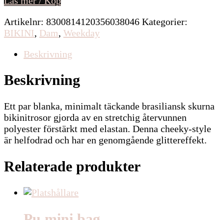
Läs mer / Köp
Artikelnr:
8300814120356038046
Kategorier:
BIKINI
,
Dam
,
Weekday
Beskrivning
Beskrivning
Ett par blanka, minimalt täckande brasiliansk skurna
bikinitrosor gjorda av en stretchig återvunnen
polyester förstärkt med elastan. Denna cheeky-style
är helfodrad och har en genomgående glittereffekt.
Relaterade produkter
Pu mini bag