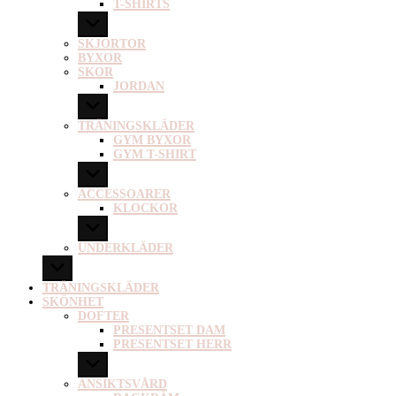
T-SHIRTS
SKJORTOR
BYXOR
SKOR
JORDAN
TRÄNINGSKLÄDER
GYM BYXOR
GYM T-SHIRT
ACCESSOARER
KLOCKOR
UNDERKLÄDER
TRÄNINGSKLÄDER
SKÖNHET
DOFTER
PRESENTSET DAM
PRESENTSET HERR
ANSIKTSVÅRD