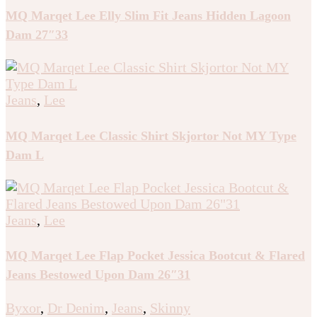
MQ Marqet Lee Elly Slim Fit Jeans Hidden Lagoon
Dam 27″33
Jeans
,
Lee
MQ Marqet Lee Classic Shirt Skjortor Not MY Type
Dam L
Jeans
,
Lee
MQ Marqet Lee Flap Pocket Jessica Bootcut & Flared
Jeans Bestowed Upon Dam 26″31
Byxor
,
Dr Denim
,
Jeans
,
Skinny