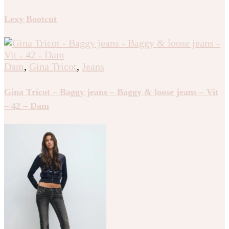
Lexy Bootcut
Dam
,
Gina Tricot
,
Jeans
Gina Tricot – Baggy jeans – Baggy & loose jeans – Vit
– 42 – Dam