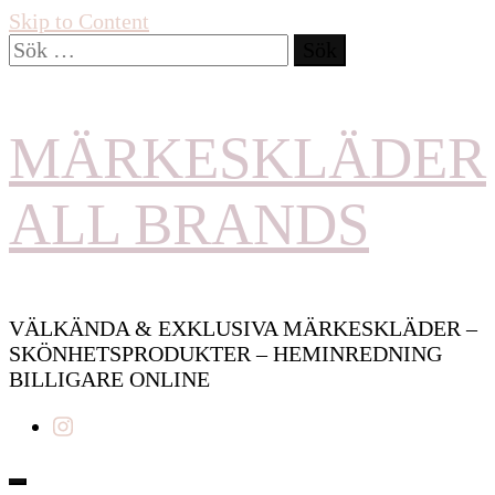
Skip to Content
Sök
efter:
MÄRKESKLÄDER
ALL BRANDS
VÄLKÄNDA & EXKLUSIVA MÄRKESKLÄDER –
SKÖNHETSPRODUKTER – HEMINREDNING
BILLIGARE ONLINE