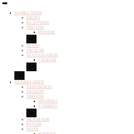
DAMKLÄDER
BIKINI
KLÄNNING
TRÖJOR
HOODIE
JEANS
JACKOR
ACCESSOARER
VÄSKOR
HERRKLÄDER
BADSHORTS
JACKOR
TRÖJOR
HOODIES
T-SHIRTS
SKJORTOR
BYXOR
SKOR
JORDAN