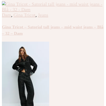
Dam
,
Gina Tricot
,
Jeans
Gina Tricot – Satorial tall jeans – mid waist jeans – Blå
– 32 – Dam