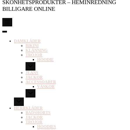
SKÖNHETSPRODUKTER – HEMINREDNING
BILLIGARE ONLINE
DAMKLÄDER
BIKINI
KLÄNNING
TRÖJOR
HOODIE
JEANS
JACKOR
ACCESSOARER
VÄSKOR
HERRKLÄDER
BADSHORTS
JACKOR
TRÖJOR
HOODIES