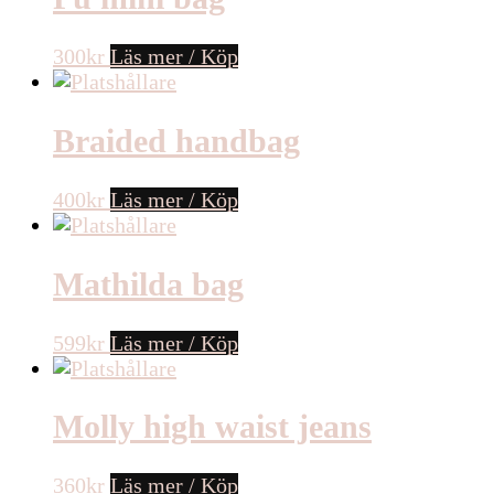
300
kr
Läs mer / Köp
Braided handbag
400
kr
Läs mer / Köp
Mathilda bag
599
kr
Läs mer / Köp
Molly high waist jeans
360
kr
Läs mer / Köp