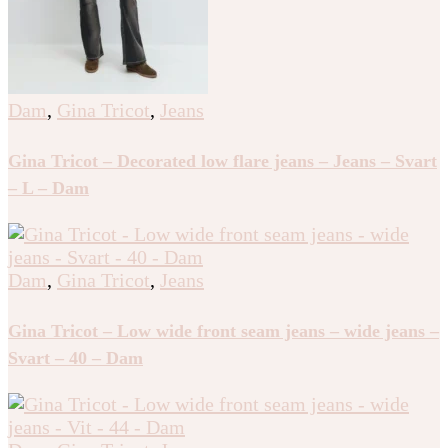
Dam
,
Gina Tricot
,
Jeans
Gina Tricot – Decorated low flare jeans – Jeans – Svart
– L – Dam
Dam
,
Gina Tricot
,
Jeans
Gina Tricot – Low wide front seam jeans – wide jeans –
Svart – 40 – Dam