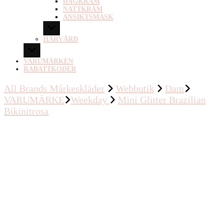
DAGKRÄM
NATTKRÄM
ANSIKTSMASK
HÅRVÅRD
VARUMÄRKEN
RABATTKODER
All Brands Mårkeskläder
Webbutik
Dam
VARUMÄRKE
Weekday
Mini Glitter Brazilian
Bikinitrosa