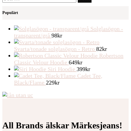
efter:
Populärt
Solglasögon -
transparent/grå
98
kr
Svarta/tonade solglasögon - Retro
82
kr
Robertson
Classic Velour Hoodie
649
kr
Siri Hoodie
399
kr
Cadet Tee,
Black/Flame
229
kr
All Brands älskar Märkesjeans!