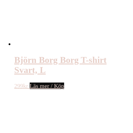
Björn Borg Borg T-shirt
Svart, L
299
kr
Läs mer / Köp