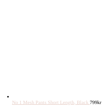
No 1 Mesh Pants Short Length, Black
799
kr