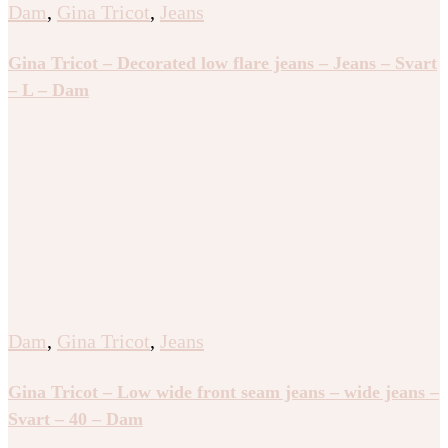
Dam
,
Gina Tricot
,
Jeans
Gina Tricot – Decorated low flare jeans – Jeans – Svart
– L – Dam
Dam
,
Gina Tricot
,
Jeans
Gina Tricot – Low wide front seam jeans – wide jeans –
Svart – 40 – Dam