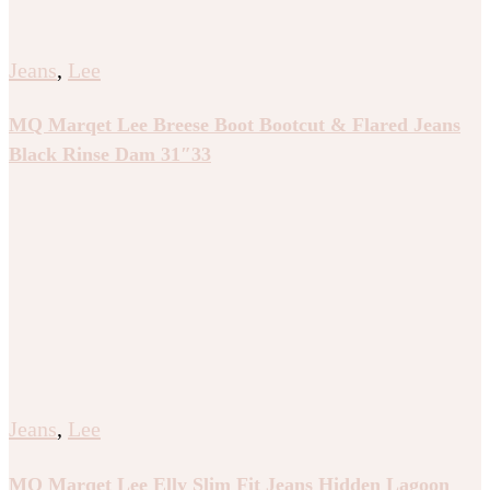
Jeans
,
Lee
MQ Marqet Lee Breese Boot Bootcut & Flared Jeans
Black Rinse Dam 31″33
Jeans
,
Lee
MQ Marqet Lee Elly Slim Fit Jeans Hidden Lagoon