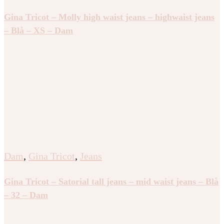
Gina Tricot – Molly high waist jeans – highwaist jeans
– Blå – XS – Dam
Dam
,
Gina Tricot
,
Jeans
Gina Tricot – Satorial tall jeans – mid waist jeans – Blå
– 32 – Dam