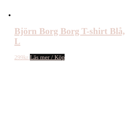
Björn Borg Borg T-shirt Blå,
L
299
kr
Läs mer / Köp