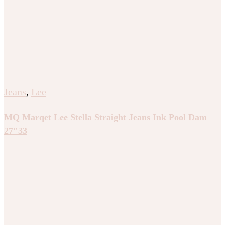
Jeans
,
Lee
MQ Marqet Lee Stella Straight Jeans Ink Pool Dam
27″33