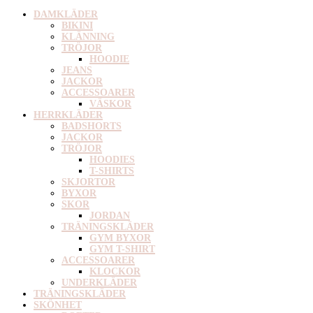
DAMKLÄDER
BIKINI
KLÄNNING
TRÖJOR
HOODIE
JEANS
JACKOR
ACCESSOARER
VÄSKOR
HERRKLÄDER
BADSHORTS
JACKOR
TRÖJOR
HOODIES
T-SHIRTS
SKJORTOR
BYXOR
SKOR
JORDAN
TRÄNINGSKLÄDER
GYM BYXOR
GYM T-SHIRT
ACCESSOARER
KLOCKOR
UNDERKLÄDER
TRÄNINGSKLÄDER
SKÖNHET