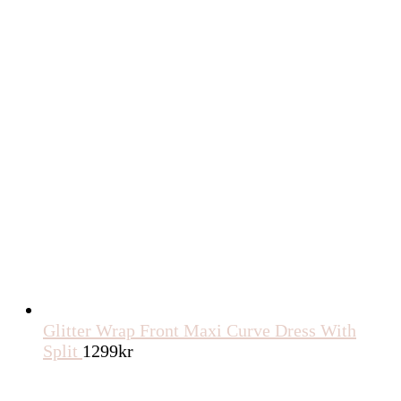
Glitter Wrap Front Maxi Curve Dress With
Split
1299
kr