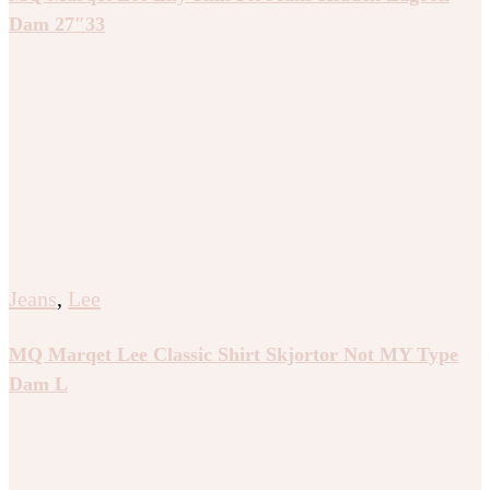
Dam 27″33
Jeans
,
Lee
MQ Marqet Lee Classic Shirt Skjortor Not MY Type
Dam L