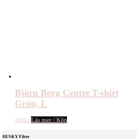
Björn Borg Centre T-shirt
Grön, L
349
kr
Läs mer / Köp
HUSKY Filter