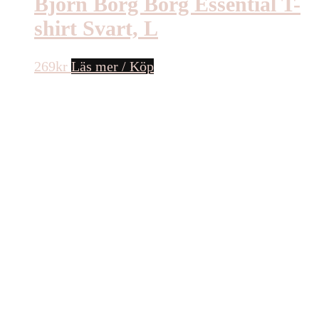
Björn Borg Borg Essential T-
shirt Svart, L
269
kr
Läs mer / Köp