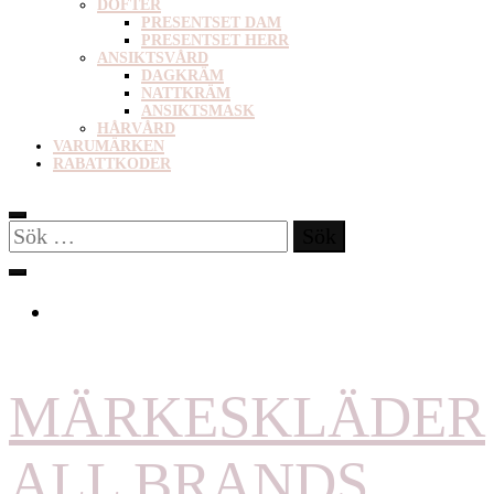
DOFTER
PRESENTSET DAM
PRESENTSET HERR
ANSIKTSVÅRD
DAGKRÄM
NATTKRÄM
ANSIKTSMASK
HÅRVÅRD
VARUMÄRKEN
RABATTKODER
Sök
efter:
MÄRKESKLÄDER
ALL BRANDS