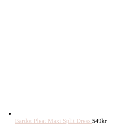
Bardot Pleat Maxi Split Dress
549
kr