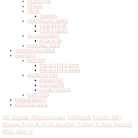
SKJORTOR
BYXOR
SKOR
JORDAN
TRÄNINGSKLÄDER
GYM BYXOR
GYM T-SHIRT
ACCESSOARER
KLOCKOR
UNDERKLÄDER
TRÄNINGSKLÄDER
SKÖNHET
DOFTER
PRESENTSET DAM
PRESENTSET HERR
ANSIKTSVÅRD
DAGKRÄM
NATTKRÄM
ANSIKTSMASK
HÅRVÅRD
VARUMÄRKEN
RABATTKODER
All Brands Mårkeskläder
Webbutik
Unisex
MQ
Marqet Lyle & Scott Heather T-shirt T-shirt Natural
Marl Herr S