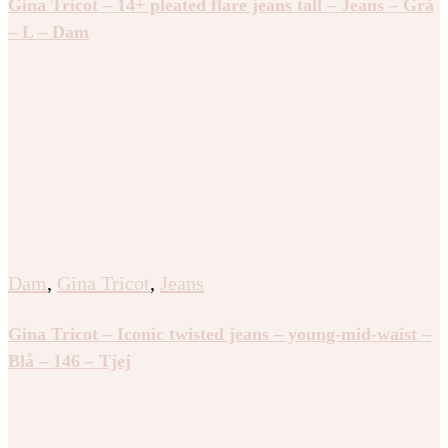
Gina Tricot – 14+ pleated flare jeans tall – Jeans – Grå
– L – Dam
Dam
,
Gina Tricot
,
Jeans
Gina Tricot – Iconic twisted jeans – young-mid-waist –
Blå – 146 – Tjej