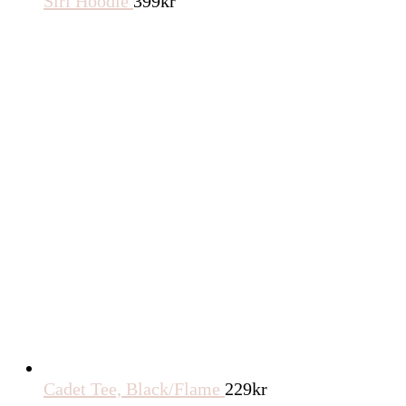
Siri Hoodie
399
kr
Cadet Tee, Black/Flame
229
kr