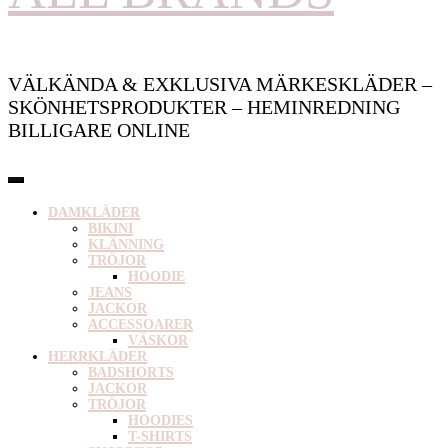
VÄLKÄNDA & EXKLUSIVA MÄRKESKLÄDER –
SKÖNHETSPRODUKTER – HEMINREDNING
BILLIGARE ONLINE
DAMKLÄDER
BIKINI
KLÄNNING
TRÖJOR
HOODIE
JEANS
JACKOR
ACCESSOARER
VÄSKOR
HERRKLÄDER
BADSHORTS
JACKOR
TRÖJOR
HOODIES
T-SHIRTS