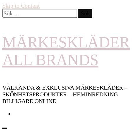
Skip to Content
Sök
efter:
MÄRKESKLÄDER
ALL BRANDS
VÄLKÄNDA & EXKLUSIVA MÄRKESKLÄDER –
SKÖNHETSPRODUKTER – HEMINREDNING
BILLIGARE ONLINE