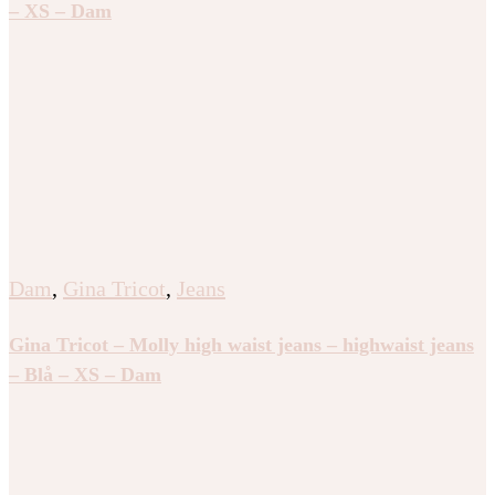
– XS – Dam
Dam
,
Gina Tricot
,
Jeans
Gina Tricot – Molly high waist jeans – highwaist jeans
– Blå – XS – Dam