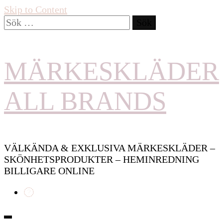
Skip to Content
Sök
efter:
MÄRKESKLÄDER
ALL BRANDS
VÄLKÄNDA & EXKLUSIVA MÄRKESKLÄDER –
SKÖNHETSPRODUKTER – HEMINREDNING
BILLIGARE ONLINE