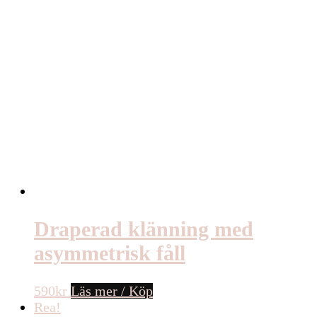
Draperad klänning med
asymmetrisk fåll
590
kr
Läs mer / Köp
Rea!