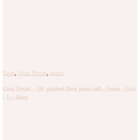
Dam
,
Gina Tricot
,
Jeans
Gina Tricot – 14+ pleated flare jeans tall – Jeans – Grå
– L – Dam