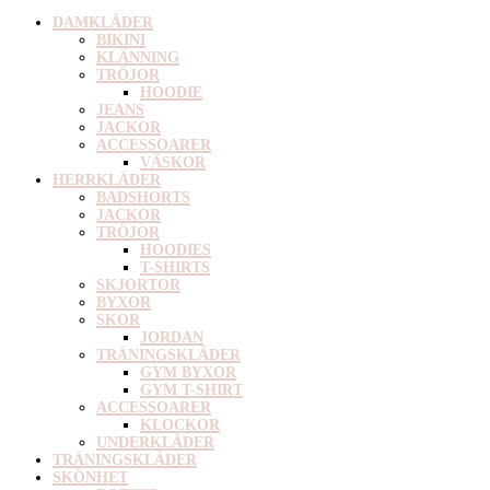
DAMKLÄDER
BIKINI
KLÄNNING
TRÖJOR
HOODIE
JEANS
JACKOR
ACCESSOARER
VÄSKOR
HERRKLÄDER
BADSHORTS
JACKOR
TRÖJOR
HOODIES
T-SHIRTS
SKJORTOR
BYXOR
SKOR
JORDAN
TRÄNINGSKLÄDER
GYM BYXOR
GYM T-SHIRT
ACCESSOARER
KLOCKOR
UNDERKLÄDER
TRÄNINGSKLÄDER
SKÖNHET