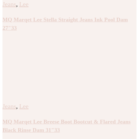
Jeans
,
Lee
MQ Marqet Lee Stella Straight Jeans Ink Pool Dam
27″33
Jeans
,
Lee
MQ Marqet Lee Breese Boot Bootcut & Flared Jeans
Black Rinse Dam 31″33