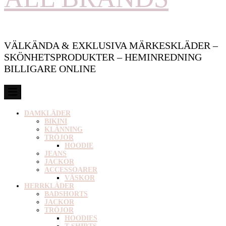
VÄLKÄNDA & EXKLUSIVA MÄRKESKLÄDER –
SKÖNHETSPRODUKTER – HEMINREDNING
BILLIGARE ONLINE
DAMKLÄDER
BIKINI
KLÄNNING
TRÖJOR
HOODIE
JEANS
JACKOR
ACCESSOARER
VÄSKOR
HERRKLÄDER
BADSHORTS
JACKOR
TRÖJOR
HOODIES