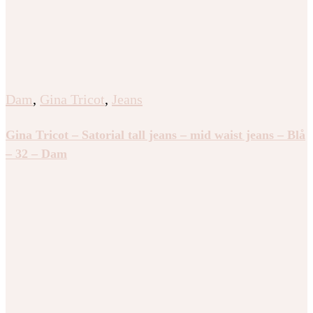
Dam
,
Gina Tricot
,
Jeans
Gina Tricot – Satorial tall jeans – mid waist jeans – Blå
– 32 – Dam