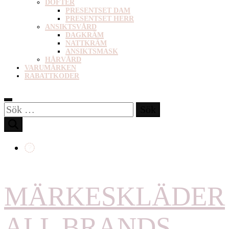
DOFTER
PRESENTSET DAM
PRESENTSET HERR
ANSIKTSVÅRD
DAGKRÄM
NATTKRÄM
ANSIKTSMASK
HÅRVÅRD
VARUMÄRKEN
RABATTKODER
Sök
efter:
MÄRKESKLÄDER
ALL BRANDS