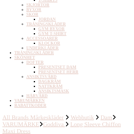
T-SHIRTS
SKJORTOR
BYXOR
SKOR
JORDAN
TRÄNINGSKLÄDER
GYM BYXOR
GYM T-SHIRT
ACCESSOARER
KLOCKOR
UNDERKLÄDER
TRÄNINGSKLÄDER
SKÖNHET
DOFTER
PRESENTSET DAM
PRESENTSET HERR
ANSIKTSVÅRD
DAGKRÄM
NATTKRÄM
ANSIKTSMASK
HÅRVÅRD
VARUMÄRKEN
RABATTKODER
All Brands Mårkeskläder
Webbutik
Dam
VARUMÄRKE
Goddiva
Long Sleeve Chiffon
Maxi Dress