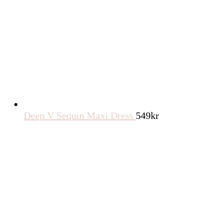
Deep V Sequin Maxi Dress
549
kr