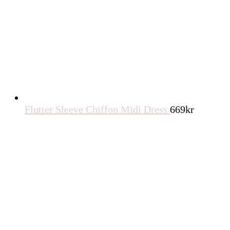
Flutter Sleeve Chiffon Midi Dress
669
kr