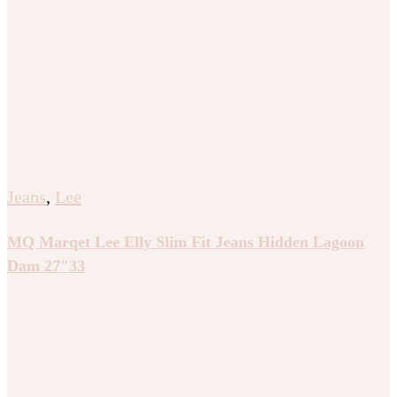
Jeans
,
Lee
MQ Marqet Lee Elly Slim Fit Jeans Hidden Lagoon
Dam 27″33