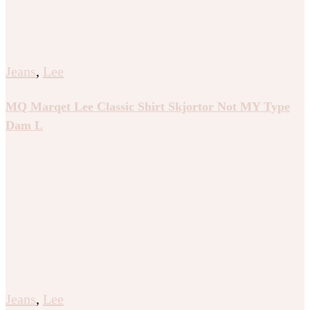
Jeans
,
Lee
MQ Marqet Lee Classic Shirt Skjortor Not MY Type
Dam L
Jeans
,
Lee