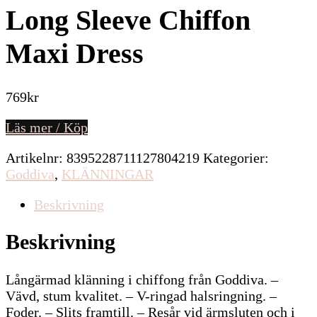
Long Sleeve Chiffon
Maxi Dress
769
kr
Läs mer / Köp
Artikelnr:
8395228711127804219
Kategorier:
Goddiva
,
KLÄNNINGAR
Beskrivning
Beskrivning
Långärmad klänning i chiffong från Goddiva. –
Vävd, stum kvalitet. – V-ringad halsringning. –
Foder. – Slits framtill. – Resår vid ärmsluten och i