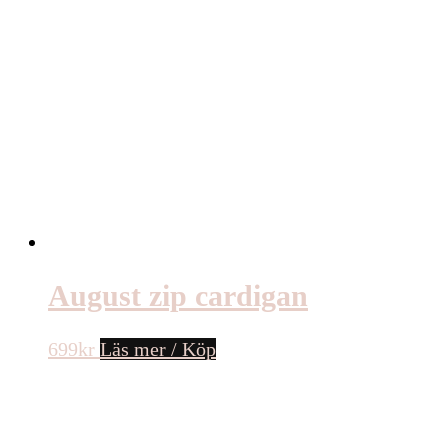
August zip cardigan
699
kr
Läs mer / Köp