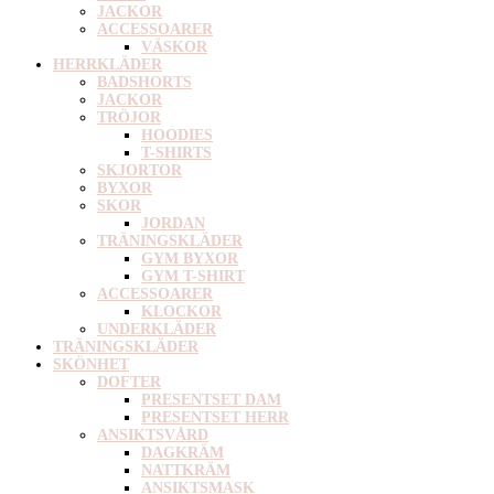
JACKOR
ACCESSOARER
VÄSKOR
HERRKLÄDER
BADSHORTS
JACKOR
TRÖJOR
HOODIES
T-SHIRTS
SKJORTOR
BYXOR
SKOR
JORDAN
TRÄNINGSKLÄDER
GYM BYXOR
GYM T-SHIRT
ACCESSOARER
KLOCKOR
UNDERKLÄDER
TRÄNINGSKLÄDER
SKÖNHET
DOFTER
PRESENTSET DAM
PRESENTSET HERR
ANSIKTSVÅRD
DAGKRÄM
NATTKRÄM
ANSIKTSMASK