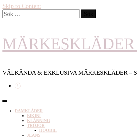
Skip to Content
Sök
efter:
MÄRKESKLÄDER 
VÄLKÄNDA & EXKLUSIVA MÄRKESKLÄDER – S
DAMKLÄDER
BIKINI
KLÄNNING
TRÖJOR
HOODIE
JEANS