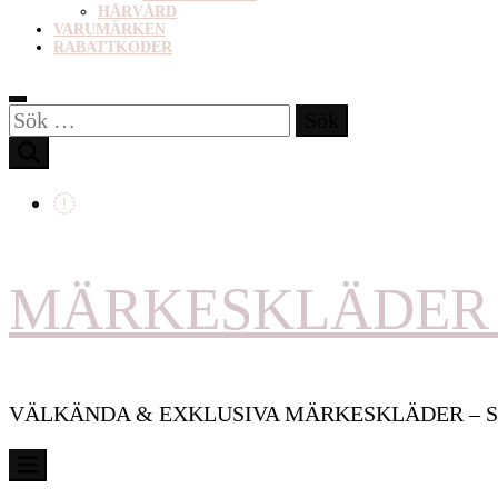
HÅRVÅRD
VARUMÄRKEN
RABATTKODER
Sök
efter:
MÄRKESKLÄDER 
VÄLKÄNDA & EXKLUSIVA MÄRKESKLÄDER – S