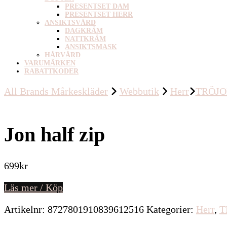
PRESENTSET DAM
PRESENTSET HERR
ANSIKTSVÅRD
DAGKRÄM
NATTKRÄM
ANSIKTSMASK
HÅRVÅRD
VARUMÄRKEN
RABATTKODER
All Brands Mårkeskläder
Webbutik
Herr
TRÖJ
Jon half zip
699
kr
Läs mer / Köp
Artikelnr:
8727801910839612516
Kategorier:
Herr
,
T