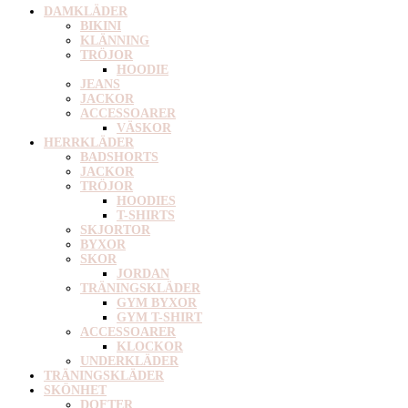
DAMKLÄDER
BIKINI
KLÄNNING
TRÖJOR
HOODIE
JEANS
JACKOR
ACCESSOARER
VÄSKOR
HERRKLÄDER
BADSHORTS
JACKOR
TRÖJOR
HOODIES
T-SHIRTS
SKJORTOR
BYXOR
SKOR
JORDAN
TRÄNINGSKLÄDER
GYM BYXOR
GYM T-SHIRT
ACCESSOARER
KLOCKOR
UNDERKLÄDER
TRÄNINGSKLÄDER
SKÖNHET
DOFTER