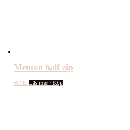
Menton half zip
699
kr
Läs mer / Köp