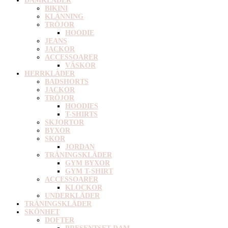
DAMKLÄDER
BIKINI
KLÄNNING
TRÖJOR
HOODIE
JEANS
JACKOR
ACCESSOARER
VÄSKOR
HERRKLÄDER
BADSHORTS
JACKOR
TRÖJOR
HOODIES
T-SHIRTS
SKJORTOR
BYXOR
SKOR
JORDAN
TRÄNINGSKLÄDER
GYM BYXOR
GYM T-SHIRT
ACCESSOARER
KLOCKOR
UNDERKLÄDER
TRÄNINGSKLÄDER
SKÖNHET
DOFTER