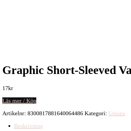
Graphic Short-Sleeved Var
17
kr
Läs mer / Köp
Artikelnr:
8300817881640064486
Kategori:
Unisex
Beskrivning