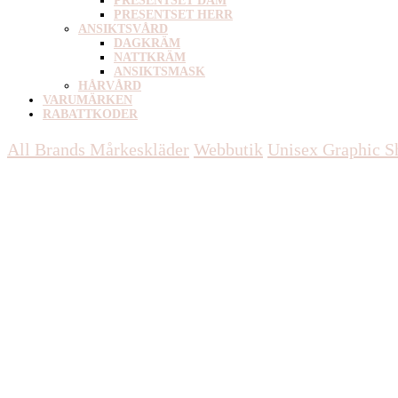
PRESENTSET DAM
PRESENTSET HERR
ANSIKTSVÅRD
DAGKRÄM
NATTKRÄM
ANSIKTSMASK
HÅRVÅRD
VARUMÄRKEN
RABATTKODER
All Brands Mårkeskläder
Webbutik
Unisex
Graphic Sh