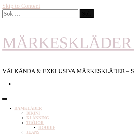
Skip to Content
Sök
efter:
MÄRKESKLÄDER 
VÄLKÄNDA & EXKLUSIVA MÄRKESKLÄDER – S
DAMKLÄDER
BIKINI
KLÄNNING
TRÖJOR
HOODIE
JEANS