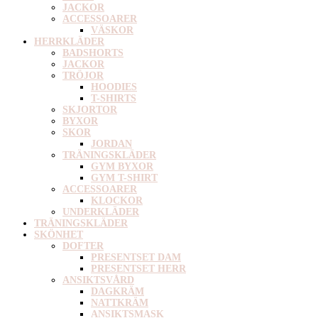
JACKOR
ACCESSOARER
VÄSKOR
HERRKLÄDER
BADSHORTS
JACKOR
TRÖJOR
HOODIES
T-SHIRTS
SKJORTOR
BYXOR
SKOR
JORDAN
TRÄNINGSKLÄDER
GYM BYXOR
GYM T-SHIRT
ACCESSOARER
KLOCKOR
UNDERKLÄDER
TRÄNINGSKLÄDER
SKÖNHET
DOFTER
PRESENTSET DAM
PRESENTSET HERR
ANSIKTSVÅRD
DAGKRÄM
NATTKRÄM
ANSIKTSMASK