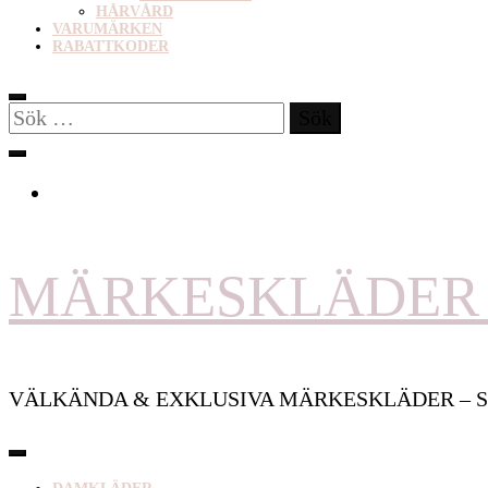
HÅRVÅRD
VARUMÄRKEN
RABATTKODER
Sök
efter:
MÄRKESKLÄDER 
VÄLKÄNDA & EXKLUSIVA MÄRKESKLÄDER – S