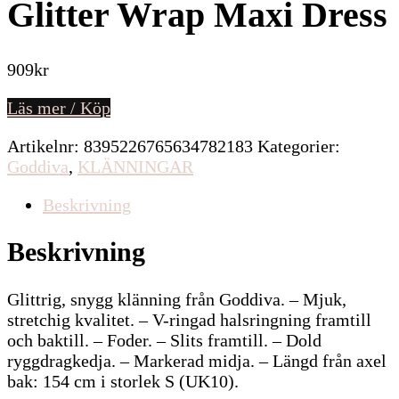
Glitter Wrap Maxi Dress
909
kr
Läs mer / Köp
Artikelnr:
8395226765634782183
Kategorier:
Goddiva
,
KLÄNNINGAR
Beskrivning
Beskrivning
Glittrig, snygg klänning från Goddiva. – Mjuk,
stretchig kvalitet. – V-ringad halsringning framtill
och baktill. – Foder. – Slits framtill. – Dold
ryggdragkedja. – Markerad midja. – Längd från axel
bak: 154 cm i storlek S (UK10).