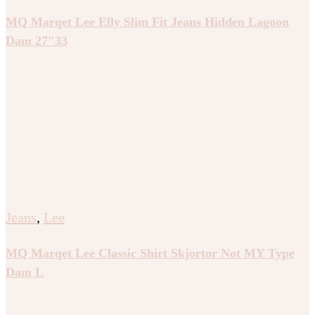
MQ Marqet Lee Elly Slim Fit Jeans Hidden Lagoon
Dam 27″33
Jeans
,
Lee
MQ Marqet Lee Classic Shirt Skjortor Not MY Type
Dam L