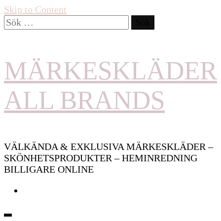
Skip to Content
Sök
efter:
MÄRKESKLÄDER
ALL BRANDS
VÄLKÄNDA & EXKLUSIVA MÄRKESKLÄDER –
SKÖNHETSPRODUKTER – HEMINREDNING
BILLIGARE ONLINE