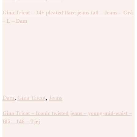
Gina Tricot – 14+ pleated flare jeans tall – Jeans – Grå
– L – Dam
Dam
,
Gina Tricot
,
Jeans
Gina Tricot – Iconic twisted jeans – young-mid-waist –
Blå – 146 – Tjej