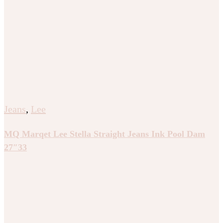
Jeans
,
Lee
MQ Marqet Lee Stella Straight Jeans Ink Pool Dam
27″33