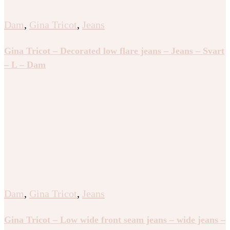
Dam
,
Gina Tricot
,
Jeans
Gina Tricot – Decorated low flare jeans – Jeans – Svart
– L – Dam
Dam
,
Gina Tricot
,
Jeans
Gina Tricot – Low wide front seam jeans – wide jeans –