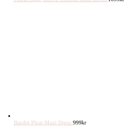
Bardot Pleat Maxi Dress
999
kr