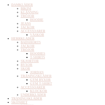
DAMKLÄDER
BIKINI
KLÄNNING
TRÖJOR
HOODIE
JEANS
JACKOR
ACCESSOARER
VÄSKOR
HERRKLÄDER
BADSHORTS
JACKOR
TRÖJOR
HOODIES
T-SHIRTS
SKJORTOR
BYXOR
SKOR
JORDAN
TRÄNINGSKLÄDER
GYM BYXOR
GYM T-SHIRT
ACCESSOARER
KLOCKOR
UNDERKLÄDER
TRÄNINGSKLÄDER
SKÖNHET