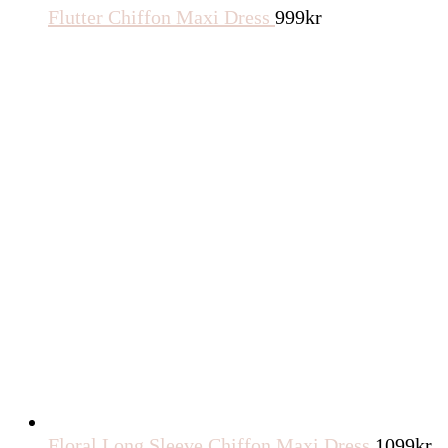
Flutter Chiffon Maxi Dress
999
kr
Floral Long Sleeve Chiffon Maxi Dress
1099
kr