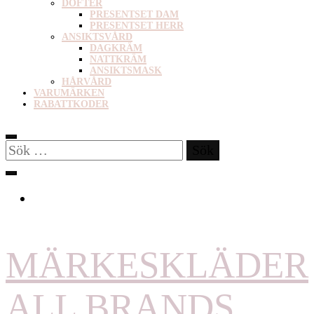
DOFTER
PRESENTSET DAM
PRESENTSET HERR
ANSIKTSVÅRD
DAGKRÄM
NATTKRÄM
ANSIKTSMASK
HÅRVÅRD
VARUMÄRKEN
RABATTKODER
Sök
efter:
MÄRKESKLÄDER
ALL BRANDS