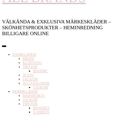
VÄLKÄNDA & EXKLUSIVA MÄRKESKLÄDER –
SKÖNHETSPRODUKTER – HEMINREDNING
BILLIGARE ONLINE
DAMKLÄDER
BIKINI
KLÄNNING
TRÖJOR
HOODIE
JEANS
JACKOR
ACCESSOARER
VÄSKOR
HERRKLÄDER
BADSHORTS
JACKOR
TRÖJOR
HOODIES
T-SHIRTS