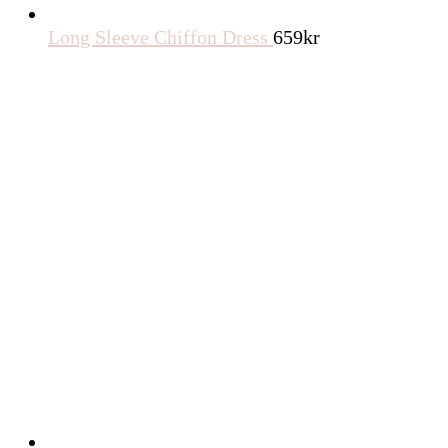
Long Sleeve Chiffon Dress
659
kr