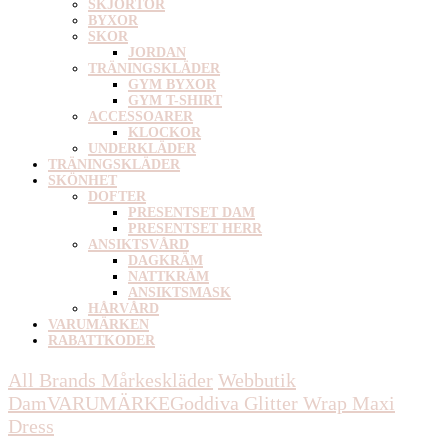
SKJORTOR
BYXOR
SKOR
JORDAN
TRÄNINGSKLÄDER
GYM BYXOR
GYM T-SHIRT
ACCESSOARER
KLOCKOR
UNDERKLÄDER
TRÄNINGSKLÄDER
SKÖNHET
DOFTER
PRESENTSET DAM
PRESENTSET HERR
ANSIKTSVÅRD
DAGKRÄM
NATTKRÄM
ANSIKTSMASK
HÅRVÅRD
VARUMÄRKEN
RABATTKODER
All Brands Mårkeskläder
Webbutik
Dam
VARUMÄRKE
Goddiva
Glitter Wrap Maxi
Dress