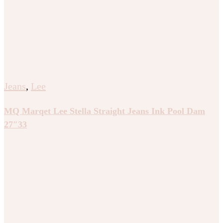
Jeans
,
Lee
MQ Marqet Lee Stella Straight Jeans Ink Pool Dam
27″33