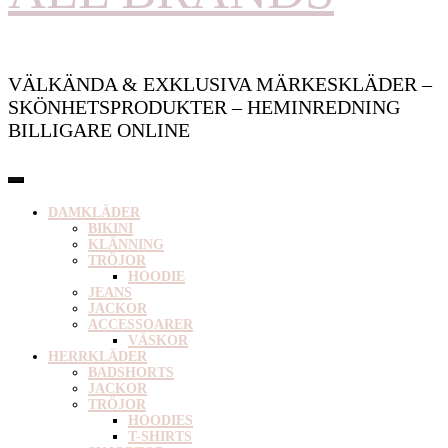
VÄLKÄNDA & EXKLUSIVA MÄRKESKLÄDER –
SKÖNHETSPRODUKTER – HEMINREDNING
BILLIGARE ONLINE
DAMKLÄDER
BIKINI
KLÄNNING
TRÖJOR
HOODIE
JEANS
JACKOR
ACCESSOARER
VÄSKOR
HERRKLÄDER
BADSHORTS
JACKOR
TRÖJOR
HOODIES
T-SHIRTS