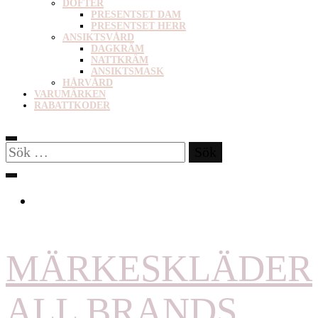
DOFTER
PRESENTSET DAM
PRESENTSET HERR
ANSIKTSVÅRD
DAGKRÄM
NATTKRÄM
ANSIKTSMASK
HÅRVÅRD
VARUMÄRKEN
RABATTKODER
Sök
efter:
MÄRKESKLÄDER
ALL BRANDS