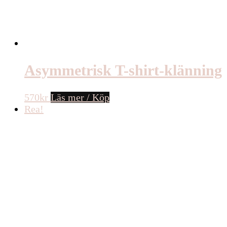
Asymmetrisk T-shirt-klänning
570
kr
Läs mer / Köp
Rea!