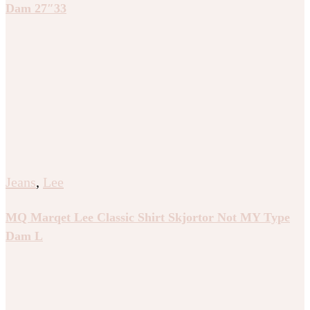
Dam 27″33
Jeans
,
Lee
MQ Marqet Lee Classic Shirt Skjortor Not MY Type
Dam L