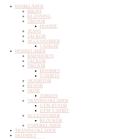
DAMKLÄDER
BIKINI
KLÄNNING
TRÖJOR
HOODIE
JEANS
JACKOR
ACCESSOARER
VÄSKOR
HERRKLÄDER
BADSHORTS
JACKOR
TRÖJOR
HOODIES
T-SHIRTS
SKJORTOR
BYXOR
SKOR
JORDAN
TRÄNINGSKLÄDER
GYM BYXOR
GYM T-SHIRT
ACCESSOARER
KLOCKOR
UNDERKLÄDER
TRÄNINGSKLÄDER
SKÖNHET