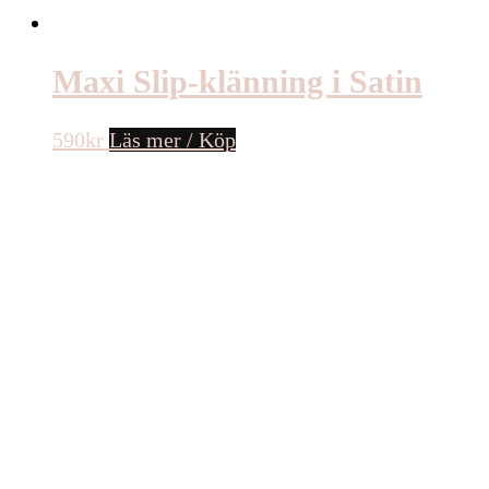
Maxi Slip-klänning i Satin
590
kr
Läs mer / Köp