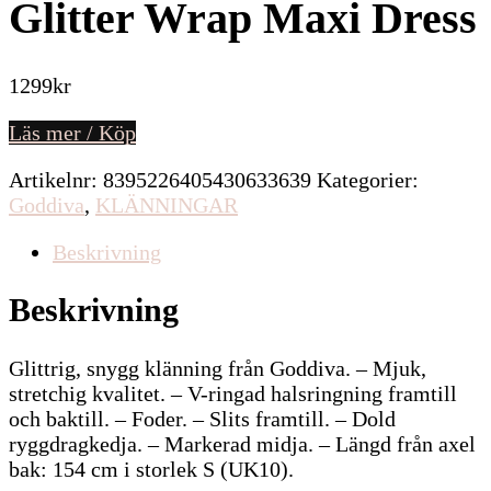
Glitter Wrap Maxi Dress
1299
kr
Läs mer / Köp
Artikelnr:
8395226405430633639
Kategorier:
Goddiva
,
KLÄNNINGAR
Beskrivning
Beskrivning
Glittrig, snygg klänning från Goddiva. – Mjuk,
stretchig kvalitet. – V-ringad halsringning framtill
och baktill. – Foder. – Slits framtill. – Dold
ryggdragkedja. – Markerad midja. – Längd från axel
bak: 154 cm i storlek S (UK10).