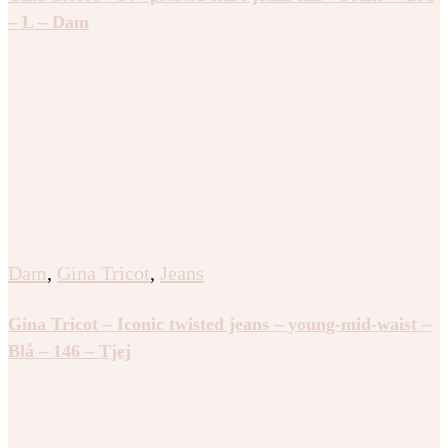
– L – Dam
Dam
,
Gina Tricot
,
Jeans
Gina Tricot – Iconic twisted jeans – young-mid-waist –
Blå – 146 – Tjej