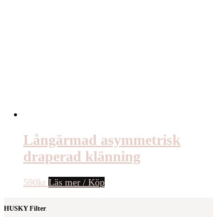
Långärmad asymmetrisk
draperad klänning
590
kr
Läs mer / Köp
HUSKY Filter