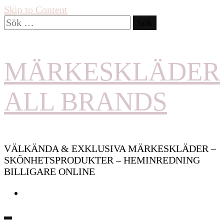
Skip to Content
Sök
efter:
MÄRKESKLÄDER
ALL BRANDS
VÄLKÄNDA & EXKLUSIVA MÄRKESKLÄDER –
SKÖNHETSPRODUKTER – HEMINREDNING
BILLIGARE ONLINE