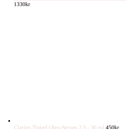
1330
kr
Clarins Tinted Oleo-Serum 2.5 - 30 ml
450
kr