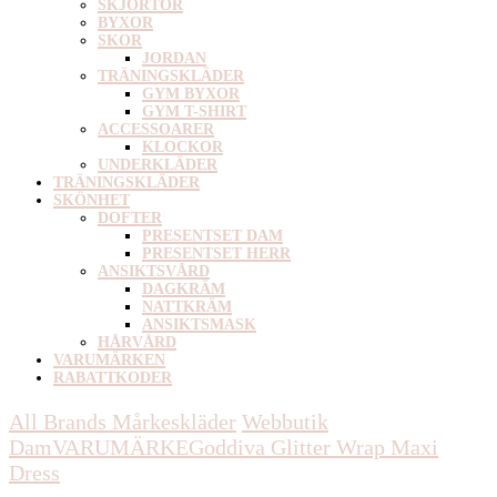
SKJORTOR
BYXOR
SKOR
JORDAN
TRÄNINGSKLÄDER
GYM BYXOR
GYM T-SHIRT
ACCESSOARER
KLOCKOR
UNDERKLÄDER
TRÄNINGSKLÄDER
SKÖNHET
DOFTER
PRESENTSET DAM
PRESENTSET HERR
ANSIKTSVÅRD
DAGKRÄM
NATTKRÄM
ANSIKTSMASK
HÅRVÅRD
VARUMÄRKEN
RABATTKODER
All Brands Mårkeskläder
Webbutik
Dam
VARUMÄRKE
Goddiva
Glitter Wrap Maxi
Dress