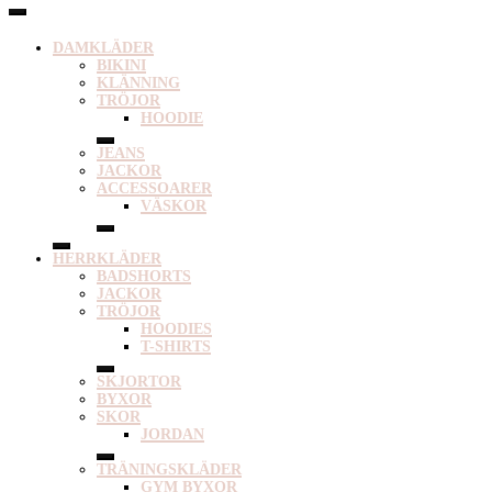
DAMKLÄDER
BIKINI
KLÄNNING
TRÖJOR
HOODIE
JEANS
JACKOR
ACCESSOARER
VÄSKOR
HERRKLÄDER
BADSHORTS
JACKOR
TRÖJOR
HOODIES
T-SHIRTS
SKJORTOR
BYXOR
SKOR
JORDAN
TRÄNINGSKLÄDER
GYM BYXOR