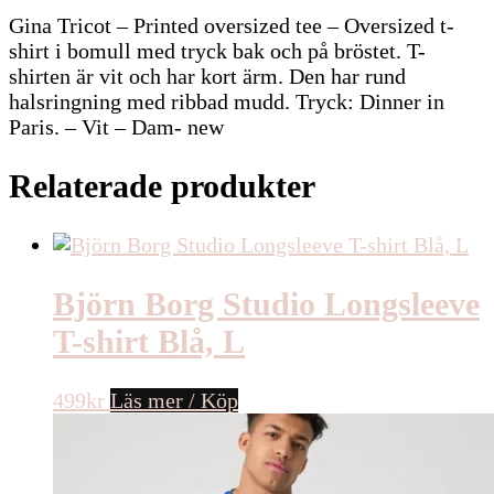
Gina Tricot – Printed oversized tee – Oversized t-
shirt i bomull med tryck bak och på bröstet. T-
shirten är vit och har kort ärm. Den har rund
halsringning med ribbad mudd. Tryck: Dinner in
Paris. – Vit – Dam- new
Relaterade produkter
Björn Borg Studio Longsleeve
T-shirt Blå, L
499
kr
Läs mer / Köp