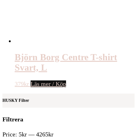
Björn Borg Centre T-shirt
Svart, L
379
kr
Läs mer / Köp
HUSKY Filter
Filtrera
Price:
5kr
—
4265kr