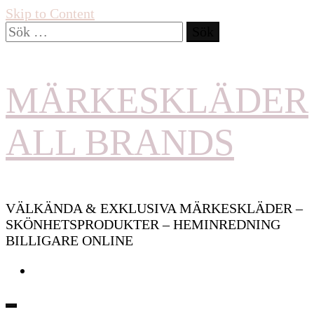
Skip to Content
Sök
efter:
MÄRKESKLÄDER
ALL BRANDS
VÄLKÄNDA & EXKLUSIVA MÄRKESKLÄDER –
SKÖNHETSPRODUKTER – HEMINREDNING
BILLIGARE ONLINE