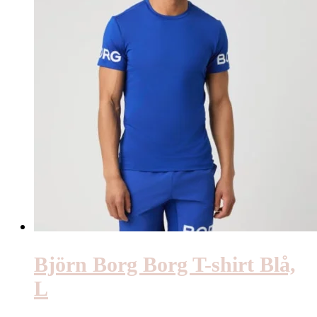
Björn Borg Borg T-shirt Blå,
L