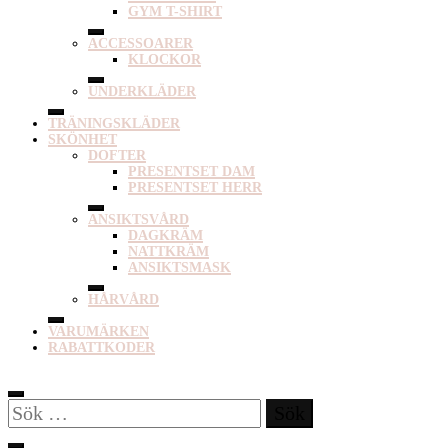
GYM T-SHIRT
ACCESSOARER
KLOCKOR
UNDERKLÄDER
TRÄNINGSKLÄDER
SKÖNHET
DOFTER
PRESENTSET DAM
PRESENTSET HERR
ANSIKTSVÅRD
DAGKRÄM
NATTKRÄM
ANSIKTSMASK
HÅRVÅRD
VARUMÄRKEN
RABATTKODER
Sök
efter: