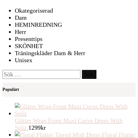
Okategoriserad
Dam
HEMINREDNING
Herr
Presenttips
SKÖNHET
Träningskläder Dam & Herr
Unisex
Sök
efter:
Populärt
Glitter Wrap Front Maxi Curve Dress With
Split
1299
kr
Floral Flutter