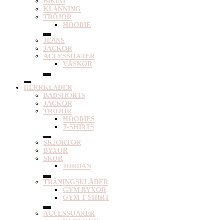
BIKINI
KLÄNNING
TRÖJOR
HOODIE
JEANS
JACKOR
ACCESSOARER
VÄSKOR
HERRKLÄDER
BADSHORTS
JACKOR
TRÖJOR
HOODIES
T-SHIRTS
SKJORTOR
BYXOR
SKOR
JORDAN
TRÄNINGSKLÄDER
GYM BYXOR
GYM T-SHIRT
ACCESSOARER