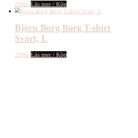
299
kr
Läs mer / Köp
Björn Borg Borg T-shirt
Svart, L
299
kr
Läs mer / Köp