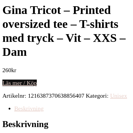
Gina Tricot – Printed
oversized tee – T-shirts
med tryck – Vit – XXS –
Dam
260
kr
Läs mer / Köp
Artikelnr:
1216387370638856407
Kategori:
Unisex
Beskrivning
Beskrivning