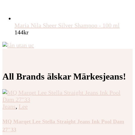
Maria Nila Sheer Silver Shampoo - 100 ml
144
kr
All Brands älskar Märkesjeans!
Jeans
,
Lee
MQ Marqet Lee Stella Straight Jeans Ink Pool Dam
27″33