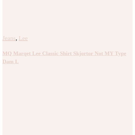
Jeans
,
Lee
MQ Marqet Lee Classic Shirt Skjortor Not MY Type
Dam L