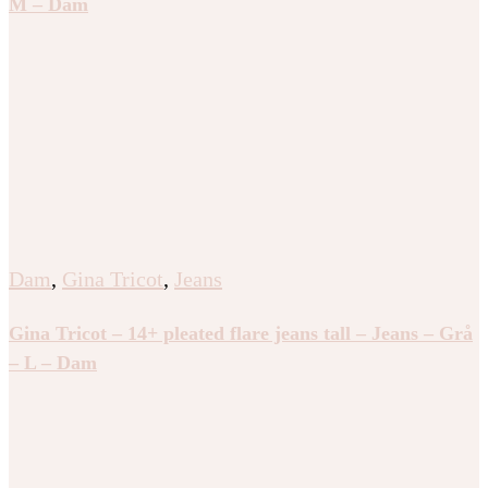
M – Dam
Dam
,
Gina Tricot
,
Jeans
Gina Tricot – 14+ pleated flare jeans tall – Jeans – Grå
– L – Dam