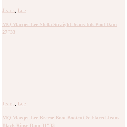
Jeans
,
Lee
MQ Marqet Lee Stella Straight Jeans Ink Pool Dam
27″33
Jeans
,
Lee
MQ Marqet Lee Breese Boot Bootcut & Flared Jeans
Black Rinse Dam 31″33