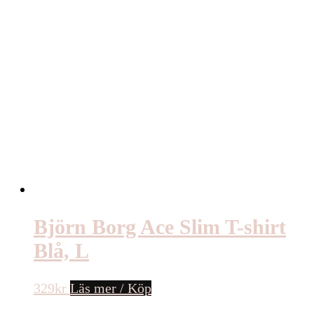
Björn Borg Ace Slim T-shirt
Blå, L
329
kr
Läs mer / Köp