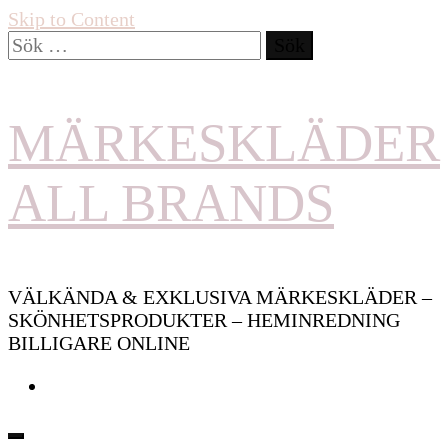
Skip to Content
Sök
efter:
MÄRKESKLÄDER
ALL BRANDS
VÄLKÄNDA & EXKLUSIVA MÄRKESKLÄDER –
SKÖNHETSPRODUKTER – HEMINREDNING
BILLIGARE ONLINE