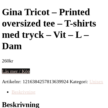
Gina Tricot – Printed
oversized tee – T-shirts
med tryck – Vit – L –
Dam
260
kr
Läs mer / Köp
Artikelnr:
1216384257813639924
Kategori:
Unisex
Beskrivning
Beskrivning