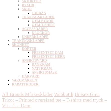
SKJORTOR
BYXOR
SKOR
JORDAN
TRÄNINGSKLÄDER
GYM BYXOR
GYM T-SHIRT
ACCESSOARER
KLOCKOR
UNDERKLÄDER
TRÄNINGSKLÄDER
SKÖNHET
DOFTER
PRESENTSET DAM
PRESENTSET HERR
ANSIKTSVÅRD
DAGKRÄM
NATTKRÄM
ANSIKTSMASK
HÅRVÅRD
VARUMÄRKEN
RABATTKODER
All Brands Mårkeskläder
Webbutik
Unisex
Gina
Tricot – Printed oversized tee – T-shirts med tryck –
Vit – L – Dam