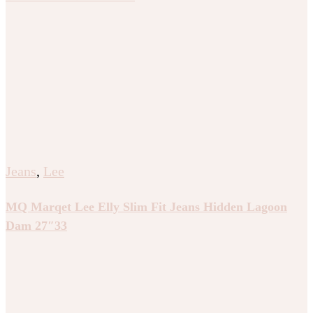
Jeans
,
Lee
MQ Marqet Lee Elly Slim Fit Jeans Hidden Lagoon
Dam 27″33