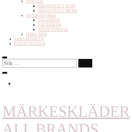
DOFTER
PRESENTSET DAM
PRESENTSET HERR
ANSIKTSVÅRD
DAGKRÄM
NATTKRÄM
ANSIKTSMASK
HÅRVÅRD
VARUMÄRKEN
RABATTKODER
Sök
efter:
MÄRKESKLÄDER
ALL BRANDS