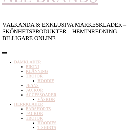
VÄLKÄNDA & EXKLUSIVA MÄRKESKLÄDER –
SKÖNHETSPRODUKTER – HEMINREDNING
BILLIGARE ONLINE
DAMKLÄDER
BIKINI
KLÄNNING
TRÖJOR
HOODIE
JEANS
JACKOR
ACCESSOARER
VÄSKOR
HERRKLÄDER
BADSHORTS
JACKOR
TRÖJOR
HOODIES
T-SHIRTS