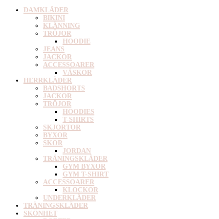
DAMKLÄDER
BIKINI
KLÄNNING
TRÖJOR
HOODIE
JEANS
JACKOR
ACCESSOARER
VÄSKOR
HERRKLÄDER
BADSHORTS
JACKOR
TRÖJOR
HOODIES
T-SHIRTS
SKJORTOR
BYXOR
SKOR
JORDAN
TRÄNINGSKLÄDER
GYM BYXOR
GYM T-SHIRT
ACCESSOARER
KLOCKOR
UNDERKLÄDER
TRÄNINGSKLÄDER
SKÖNHET