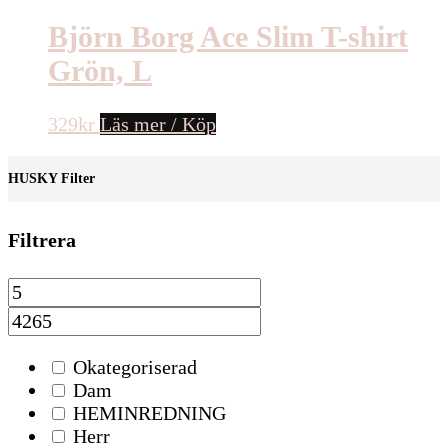
Björn Borg Ace Slim T-shirt
Grön, L
329
kr
Läs mer / Köp
HUSKY Filter
Filtrera
Okategoriserad
Dam
HEMINREDNING
Herr