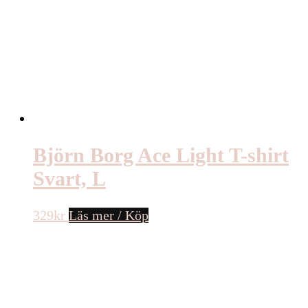
Björn Borg Ace Light T-shirt
Svart, L
329
kr
Läs mer / Köp