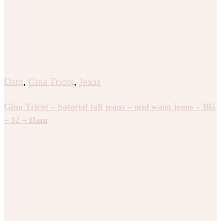
Dam
,
Gina Tricot
,
Jeans
Gina Tricot – Satorial tall jeans – mid waist jeans – Blå
– 32 – Dam