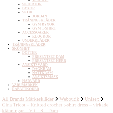
T-SHIRTS
SKJORTOR
BYXOR
SKOR
JORDAN
TRÄNINGSKLÄDER
GYM BYXOR
GYM T-SHIRT
ACCESSOARER
KLOCKOR
UNDERKLÄDER
TRÄNINGSKLÄDER
SKÖNHET
DOFTER
PRESENTSET DAM
PRESENTSET HERR
ANSIKTSVÅRD
DAGKRÄM
NATTKRÄM
ANSIKTSMASK
HÅRVÅRD
VARUMÄRKEN
RABATTKODER
All Brands Mårkeskläder
Webbutik
Unisex
Gina Tricot – Knitted crochet t-shirt dress – virkade
klänningar – Vit – S – Dam