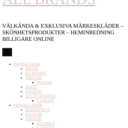
VÄLKÄNDA & EXKLUSIVA MÄRKESKLÄDER –
SKÖNHETSPRODUKTER – HEMINREDNING
BILLIGARE ONLINE
DAMKLÄDER
BIKINI
KLÄNNING
TRÖJOR
HOODIE
JEANS
JACKOR
ACCESSOARER
VÄSKOR
HERRKLÄDER
BADSHORTS
JACKOR
TRÖJOR
HOODIES