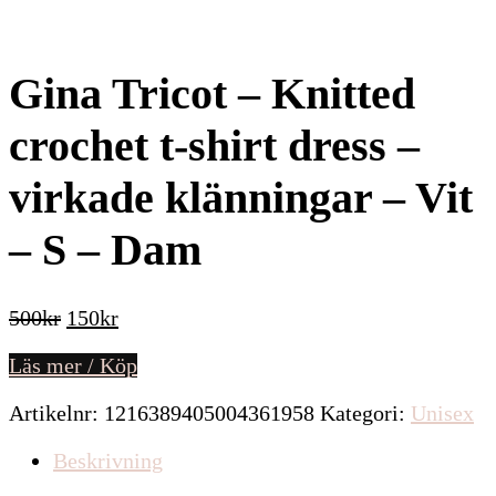
Gina Tricot – Knitted
crochet t-shirt dress –
virkade klänningar – Vit
– S – Dam
Det
Det
500
kr
150
kr
ursprungliga
nuvarande
Läs mer / Köp
priset
priset
var:
är:
Artikelnr:
1216389405004361958
Kategori:
Unisex
500kr.
150kr.
Beskrivning