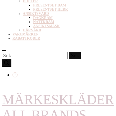
DOFTER
PRESENTSET DAM
PRESENTSET HERR
ANSIKTSVÅRD
DAGKRÄM
NATTKRÄM
ANSIKTSMASK
HÅRVÅRD
VARUMÄRKEN
RABATTKODER
Sök
efter:
MÄRKESKLÄDER
ALL BRANDS