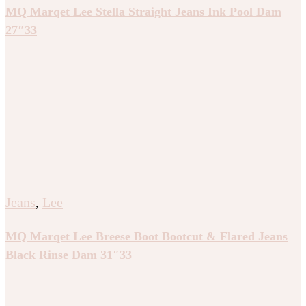
MQ Marqet Lee Stella Straight Jeans Ink Pool Dam
27″33
Jeans
,
Lee
MQ Marqet Lee Breese Boot Bootcut & Flared Jeans
Black Rinse Dam 31″33