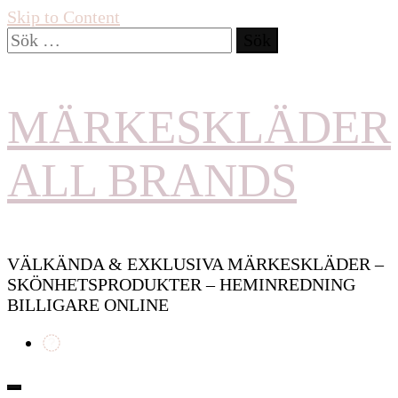
Skip to Content
Sök
efter:
MÄRKESKLÄDER
ALL BRANDS
VÄLKÄNDA & EXKLUSIVA MÄRKESKLÄDER –
SKÖNHETSPRODUKTER – HEMINREDNING
BILLIGARE ONLINE