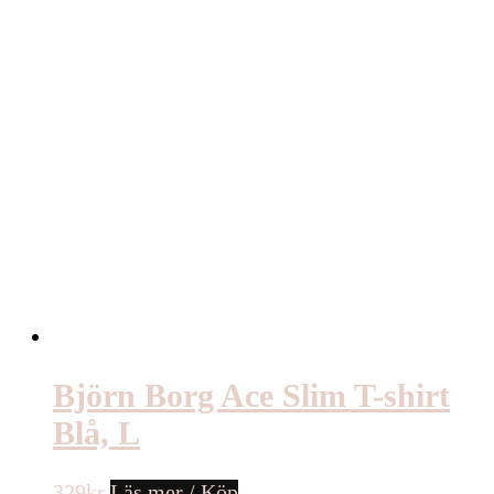
Björn Borg Ace Slim T-shirt
Blå, L
329
kr
Läs mer / Köp