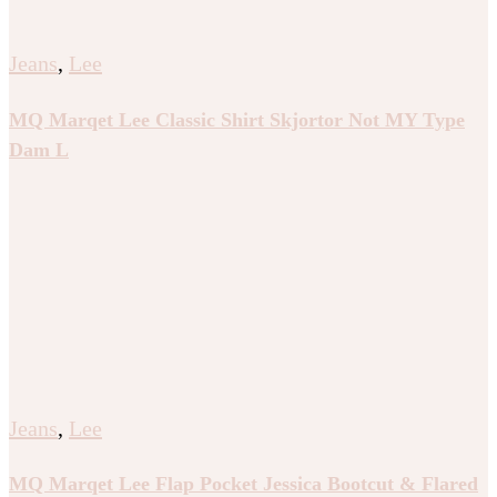
Jeans
,
Lee
MQ Marqet Lee Classic Shirt Skjortor Not MY Type
Dam L
Jeans
,
Lee
MQ Marqet Lee Flap Pocket Jessica Bootcut & Flared