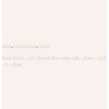
Dam
,
Gina Tricot
,
Jeans
Gina Tricot – 14+ pleated flare jeans tall – Jeans – Grå
– L – Dam