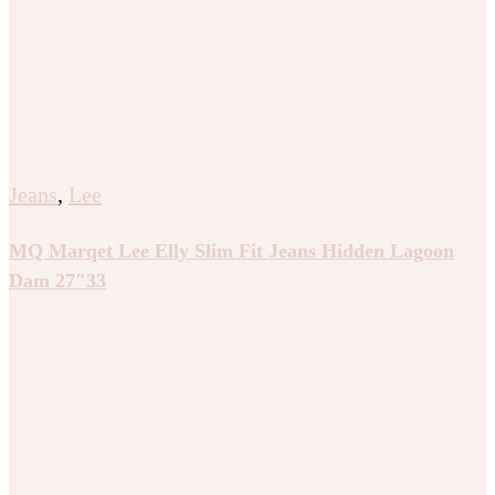
Jeans
,
Lee
MQ Marqet Lee Elly Slim Fit Jeans Hidden Lagoon
Dam 27″33