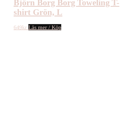
Björn Borg Borg Toweling T-
shirt Grön, L
649
kr
Läs mer / Köp