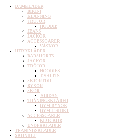
DAMKLÄDER
BIKINI
KLÄNNING
TRÖJOR
HOODIE
JEANS
JACKOR
ACCESSOARER
VÄSKOR
HERRKLÄDER
BADSHORTS
JACKOR
TRÖJOR
HOODIES
T-SHIRTS
SKJORTOR
BYXOR
SKOR
JORDAN
TRÄNINGSKLÄDER
GYM BYXOR
GYM T-SHIRT
ACCESSOARER
KLOCKOR
UNDERKLÄDER
TRÄNINGSKLÄDER
SKÖNHET