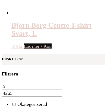
Björn Borg Centre T-shirt
Svart, L
379
kr
Läs mer / Köp
HUSKY Filter
Filtrera
Okategoriserad