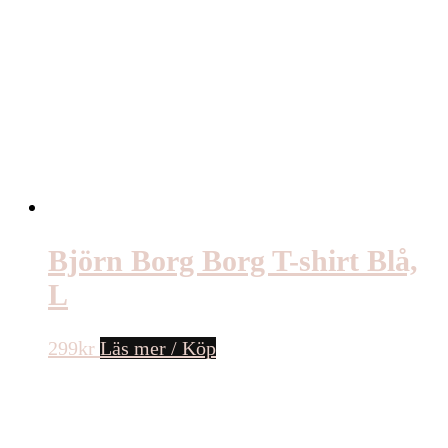
Björn Borg Borg T-shirt Blå,
L
299
kr
Läs mer / Köp