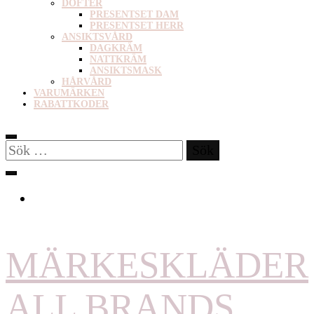
DOFTER
PRESENTSET DAM
PRESENTSET HERR
ANSIKTSVÅRD
DAGKRÄM
NATTKRÄM
ANSIKTSMASK
HÅRVÅRD
VARUMÄRKEN
RABATTKODER
Sök
efter:
MÄRKESKLÄDER
ALL BRANDS