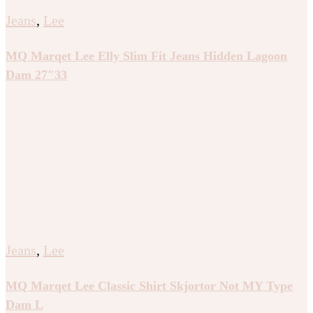
Jeans
,
Lee
MQ Marqet Lee Elly Slim Fit Jeans Hidden Lagoon
Dam 27″33
Jeans
,
Lee
MQ Marqet Lee Classic Shirt Skjortor Not MY Type
Dam L