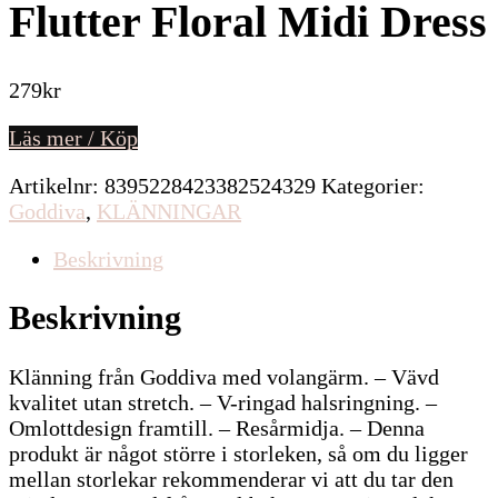
Flutter Floral Midi Dress
279
kr
Läs mer / Köp
Artikelnr:
8395228423382524329
Kategorier:
Goddiva
,
KLÄNNINGAR
Beskrivning
Beskrivning
Klänning från Goddiva med volangärm. – Vävd
kvalitet utan stretch. – V-ringad halsringning. –
Omlottdesign framtill. – Resårmidja. – Denna
produkt är något större i storleken, så om du ligger
mellan storlekar rekommenderar vi att du tar den