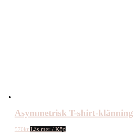
Asymmetrisk T-shirt-klänning
570
kr
Läs mer / Köp