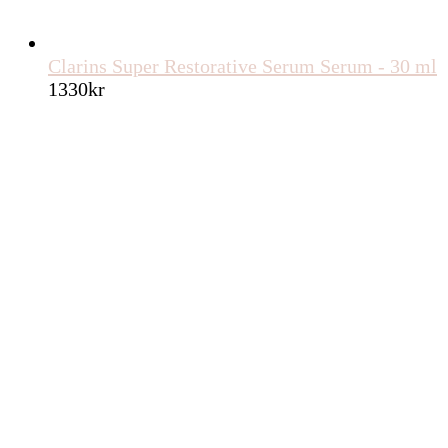
Clarins Super Restorative Serum Serum - 30 ml
1330
kr