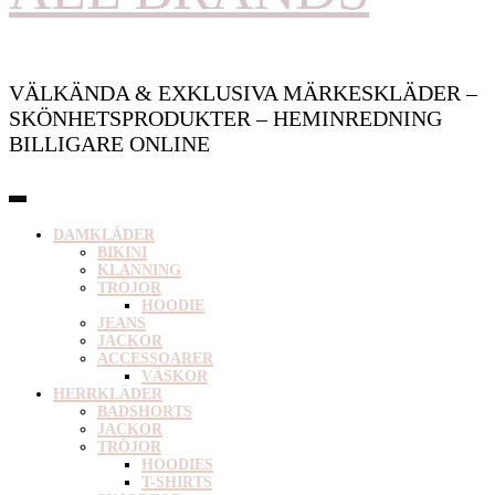
VÄLKÄNDA & EXKLUSIVA MÄRKESKLÄDER –
SKÖNHETSPRODUKTER – HEMINREDNING
BILLIGARE ONLINE
DAMKLÄDER
BIKINI
KLÄNNING
TRÖJOR
HOODIE
JEANS
JACKOR
ACCESSOARER
VÄSKOR
HERRKLÄDER
BADSHORTS
JACKOR
TRÖJOR
HOODIES
T-SHIRTS