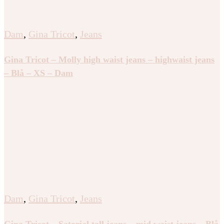
Dam
,
Gina Tricot
,
Jeans
Gina Tricot – Molly high waist jeans – highwaist jeans
– Blå – XS – Dam
Dam
,
Gina Tricot
,
Jeans
Gina Tricot – Satorial tall jeans – mid waist jeans – Blå