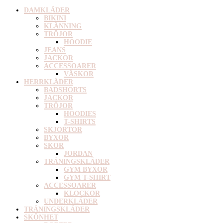
DAMKLÄDER
BIKINI
KLÄNNING
TRÖJOR
HOODIE
JEANS
JACKOR
ACCESSOARER
VÄSKOR
HERRKLÄDER
BADSHORTS
JACKOR
TRÖJOR
HOODIES
T-SHIRTS
SKJORTOR
BYXOR
SKOR
JORDAN
TRÄNINGSKLÄDER
GYM BYXOR
GYM T-SHIRT
ACCESSOARER
KLOCKOR
UNDERKLÄDER
TRÄNINGSKLÄDER
SKÖNHET