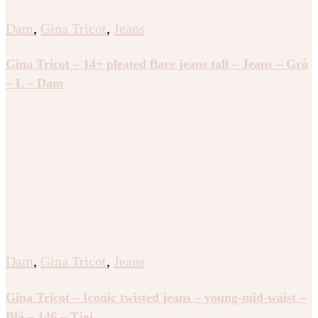
Dam
,
Gina Tricot
,
Jeans
Gina Tricot – 14+ pleated flare jeans tall – Jeans – Grå
– L – Dam
Dam
,
Gina Tricot
,
Jeans
Gina Tricot – Iconic twisted jeans – young-mid-waist –
Blå – 146 – Tjej