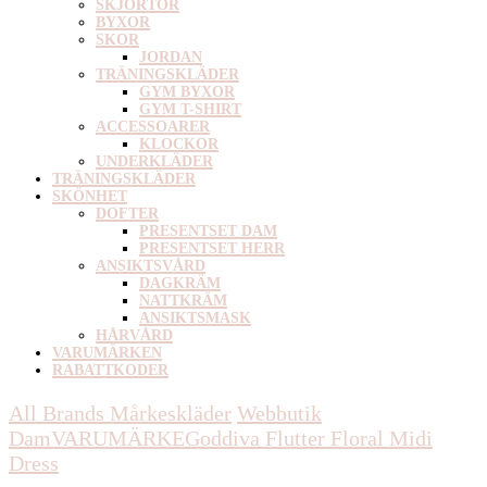
SKJORTOR
BYXOR
SKOR
JORDAN
TRÄNINGSKLÄDER
GYM BYXOR
GYM T-SHIRT
ACCESSOARER
KLOCKOR
UNDERKLÄDER
TRÄNINGSKLÄDER
SKÖNHET
DOFTER
PRESENTSET DAM
PRESENTSET HERR
ANSIKTSVÅRD
DAGKRÄM
NATTKRÄM
ANSIKTSMASK
HÅRVÅRD
VARUMÄRKEN
RABATTKODER
All Brands Mårkeskläder
Webbutik
Dam
VARUMÄRKE
Goddiva
Flutter Floral Midi
Dress