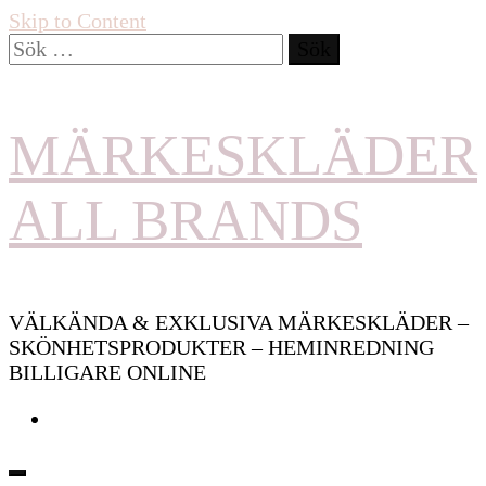
Skip to Content
Sök
efter:
MÄRKESKLÄDER
ALL BRANDS
VÄLKÄNDA & EXKLUSIVA MÄRKESKLÄDER –
SKÖNHETSPRODUKTER – HEMINREDNING
BILLIGARE ONLINE