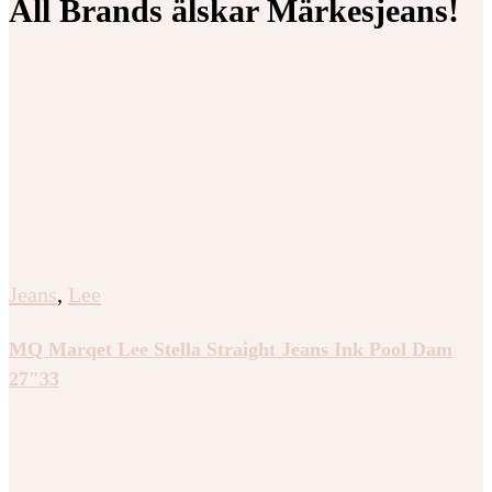
All Brands älskar Märkesjeans!
Jeans
,
Lee
MQ Marqet Lee Stella Straight Jeans Ink Pool Dam
27″33