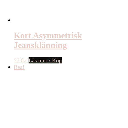
Kort Asymmetrisk
Jeansklänning
570
kr
Läs mer / Köp
Rea!