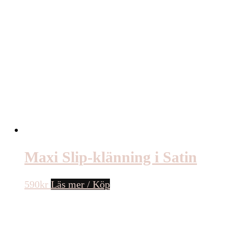
Maxi Slip-klänning i Satin
590
kr
Läs mer / Köp