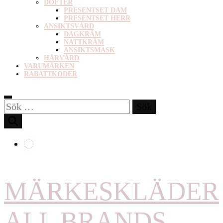
DOFTER
PRESENTSET DAM
PRESENTSET HERR
ANSIKTSVÅRD
DAGKRÄM
NATTKRÄM
ANSIKTSMASK
HÅRVÅRD
VARUMÄRKEN
RABATTKODER
Sök
efter:
MÄRKESKLÄDER
ALL BRANDS