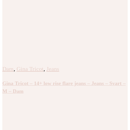
Dam
,
Gina Tricot
,
Jeans
Gina Tricot – 14+ low rise flare jeans – Jeans – Svart –
M – Dam