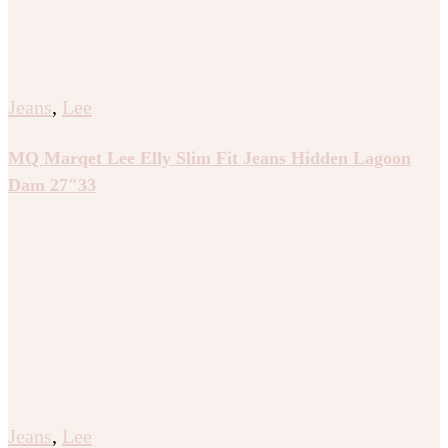
Jeans
,
Lee
MQ Marqet Lee Elly Slim Fit Jeans Hidden Lagoon
Dam 27″33
Jeans
,
Lee