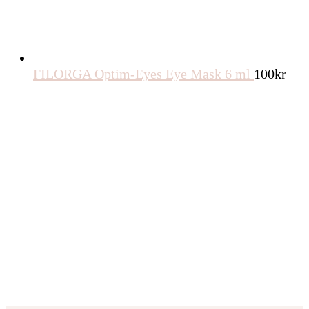
FILORGA Optim-Eyes Eye Mask 6 ml
100
kr