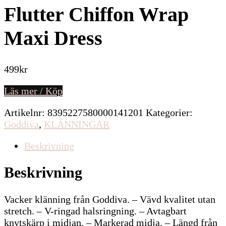
Flutter Chiffon Wrap
Maxi Dress
499
kr
Läs mer / Köp
Artikelnr:
8395227580000141201
Kategorier:
Goddiva
,
KLÄNNINGAR
Beskrivning
Beskrivning
Vacker klänning från Goddiva. – Vävd kvalitet utan
stretch. – V-ringad halsringning. – Avtagbart
knytskärp i midjan. – Markerad midja. – Längd från