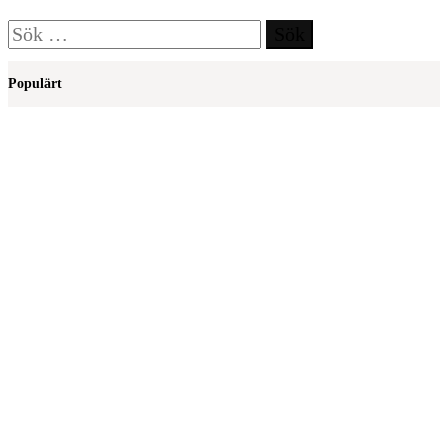
Sök
efter:
Populärt