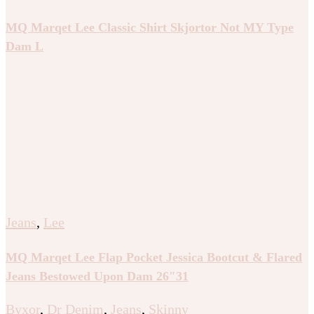
MQ Marqet Lee Classic Shirt Skjortor Not MY Type
Dam L
Jeans
,
Lee
MQ Marqet Lee Flap Pocket Jessica Bootcut & Flared
Jeans Bestowed Upon Dam 26″31
Byxor
,
Dr Denim
,
Jeans
,
Skinny