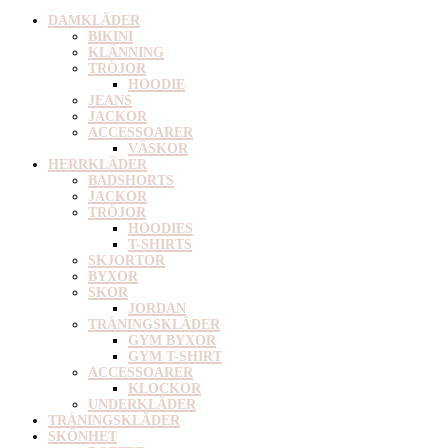
DAMKLÄDER
BIKINI
KLÄNNING
TRÖJOR
HOODIE
JEANS
JACKOR
ACCESSOARER
VÄSKOR
HERRKLÄDER
BADSHORTS
JACKOR
TRÖJOR
HOODIES
T-SHIRTS
SKJORTOR
BYXOR
SKOR
JORDAN
TRÄNINGSKLÄDER
GYM BYXOR
GYM T-SHIRT
ACCESSOARER
KLOCKOR
UNDERKLÄDER
TRÄNINGSKLÄDER
SKÖNHET