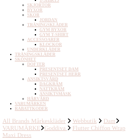
T-SHIRTS
SKJORTOR
BYXOR
SKOR
JORDAN
TRÄNINGSKLÄDER
GYM BYXOR
GYM T-SHIRT
ACCESSOARER
KLOCKOR
UNDERKLÄDER
TRÄNINGSKLÄDER
SKÖNHET
DOFTER
PRESENTSET DAM
PRESENTSET HERR
ANSIKTSVÅRD
DAGKRÄM
NATTKRÄM
ANSIKTSMASK
HÅRVÅRD
VARUMÄRKEN
RABATTKODER
All Brands Mårkeskläder
Webbutik
Dam
VARUMÄRKE
Goddiva
Flutter Chiffon Wrap
Maxi Dress