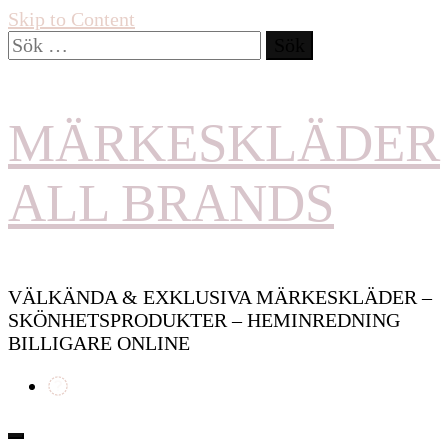
Skip to Content
Sök
efter:
MÄRKESKLÄDER
ALL BRANDS
VÄLKÄNDA & EXKLUSIVA MÄRKESKLÄDER –
SKÖNHETSPRODUKTER – HEMINREDNING
BILLIGARE ONLINE