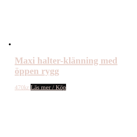
Maxi halter-klänning med
öppen rygg
470
kr
Läs mer / Köp