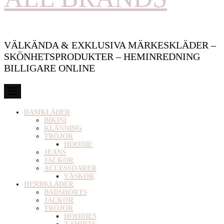
VÄLKÄNDA & EXKLUSIVA MÄRKESKLÄDER –
SKÖNHETSPRODUKTER – HEMINREDNING
BILLIGARE ONLINE
DAMKLÄDER
BIKINI
KLÄNNING
TRÖJOR
HOODIE
JEANS
JACKOR
ACCESSOARER
VÄSKOR
HERRKLÄDER
BADSHORTS
JACKOR
TRÖJOR
HOODIES