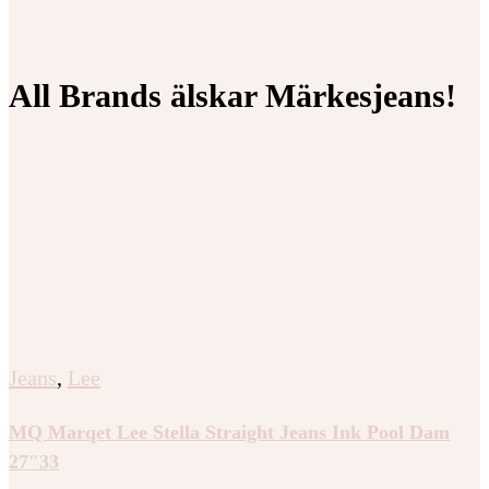
All Brands älskar Märkesjeans!
Jeans
,
Lee
MQ Marqet Lee Stella Straight Jeans Ink Pool Dam
27″33