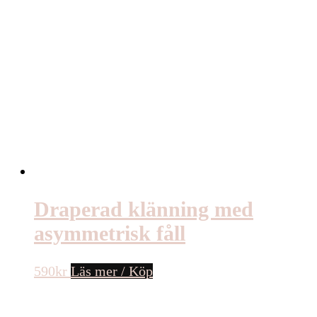
Draperad klänning med
asymmetrisk fåll
590
kr
Läs mer / Köp