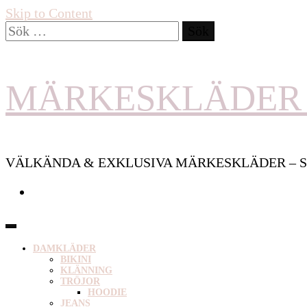
Skip to Content
Sök
efter:
MÄRKESKLÄDER 
VÄLKÄNDA & EXKLUSIVA MÄRKESKLÄDER – S
DAMKLÄDER
BIKINI
KLÄNNING
TRÖJOR
HOODIE
JEANS