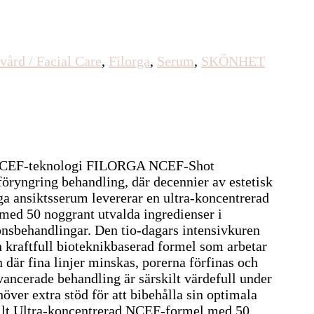
vård / Facial Care
,
Filorga
,
Serum
,
SKÖNHET
l NCEF-teknologi FILORGA NCEF-Shot
ryngring behandling, där decennier av estetisk
ga ansiktsserum levererar en ultra-koncentrerad
med 50 noggrant utvalda ingredienser i
onsbehandlingar. Den tio-dagars intensivkuren
kraftfull bioteknikbaserad formel som arbetar
n där fina linjer minskas, porerna förfinas och
avancerade behandling är särskilt värdefull under
höver extra stöd för att bibehålla sin optimala
nellt Ultra-koncentrerad NCEF-formel med 50