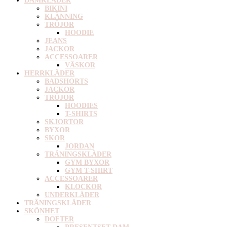
DAMKLÄDER
BIKINI
KLÄNNING
TRÖJOR
HOODIE
JEANS
JACKOR
ACCESSOARER
VÄSKOR
HERRKLÄDER
BADSHORTS
JACKOR
TRÖJOR
HOODIES
T-SHIRTS
SKJORTOR
BYXOR
SKOR
JORDAN
TRÄNINGSKLÄDER
GYM BYXOR
GYM T-SHIRT
ACCESSOARER
KLOCKOR
UNDERKLÄDER
TRÄNINGSKLÄDER
SKÖNHET
DOFTER