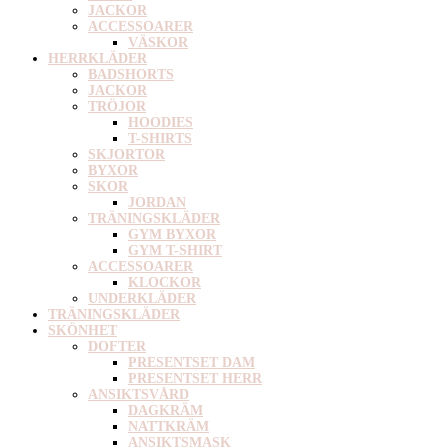
JACKOR
ACCESSOARER
VÄSKOR
HERRKLÄDER
BADSHORTS
JACKOR
TRÖJOR
HOODIES
T-SHIRTS
SKJORTOR
BYXOR
SKOR
JORDAN
TRÄNINGSKLÄDER
GYM BYXOR
GYM T-SHIRT
ACCESSOARER
KLOCKOR
UNDERKLÄDER
TRÄNINGSKLÄDER
SKÖNHET
DOFTER
PRESENTSET DAM
PRESENTSET HERR
ANSIKTSVÅRD
DAGKRÄM
NATTKRÄM
ANSIKTSMASK