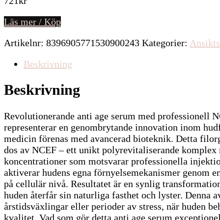
721
kr
Läs mer / Köp
Artikelnr:
8396905771530900243
Kategorier:
Ansikts
Beskrivning
Beskrivning
Revolutionerande anti age serum med professionel
representerar en genombrytande innovation inom hudfö
medicin förenas med avancerad bioteknik. Detta filor
dos av NCEF – ett unikt polyrevitaliserande komplex 
koncentrationer som motsvarar professionella injekti
aktiverar hudens egna förnyelsemekanismer genom en 
på cellulär nivå. Resultatet är en synlig transformatio
huden återfår sin naturliga fasthet och lyster. Denna 
årstidsväxlingar eller perioder av stress, när huden be
kvalitet. Vad som gör detta anti age serum exceptio