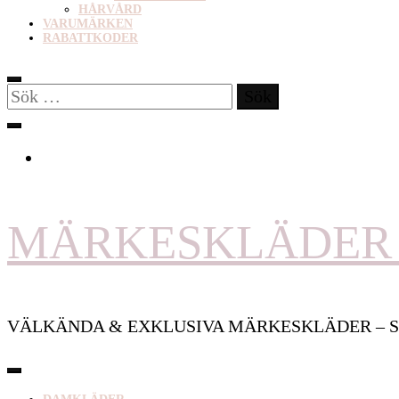
HÅRVÅRD
VARUMÄRKEN
RABATTKODER
Sök
efter:
MÄRKESKLÄDER 
VÄLKÄNDA & EXKLUSIVA MÄRKESKLÄDER – S