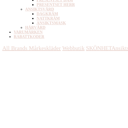
PRESENTSET DAM
PRESENTSET HERR
ANSIKTSVÅRD
DAGKRÄM
NATTKRÄM
ANSIKTSMASK
HÅRVÅRD
VARUMÄRKEN
RABATTKODER
All Brands Mårkeskläder
Webbutik
SKÖNHET
Ansikts