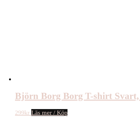
Björn Borg Borg T-shirt Svart,
299
kr
Läs mer / Köp