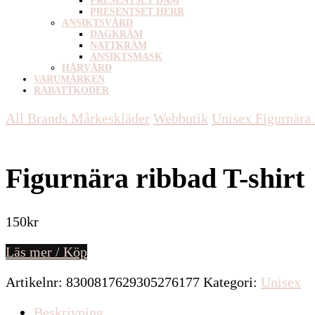
PRESENTSET DAM
PRESENTSET HERR
ANSIKTSVÅRD
DAGKRÄM
NATTKRÄM
ANSIKTSMASK
HÅRVÅRD
VARUMÄRKEN
RABATTKODER
All Brands Mårkeskläder
Webbutik
Unisex
Figurnära 
Figurnära ribbad T-shirt
150
kr
Läs mer / Köp
Artikelnr:
8300817629305276177
Kategori:
Unisex
Beskrivning