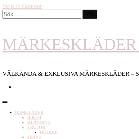
Skip to Content
Sök
efter:
MÄRKESKLÄDER 
VÄLKÄNDA & EXKLUSIVA MÄRKESKLÄDER – S
DAMKLÄDER
BIKINI
KLÄNNING
TRÖJOR
HOODIE
JEANS