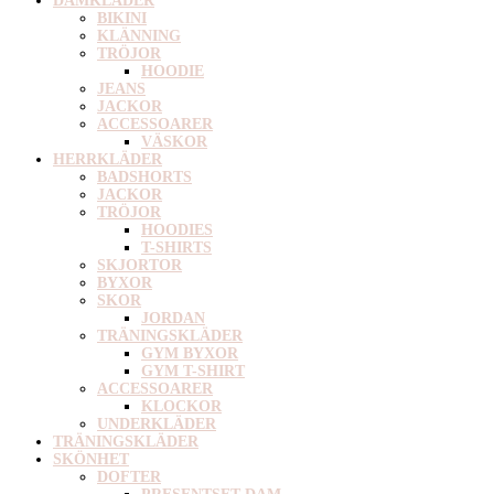
DAMKLÄDER
BIKINI
KLÄNNING
TRÖJOR
HOODIE
JEANS
JACKOR
ACCESSOARER
VÄSKOR
HERRKLÄDER
BADSHORTS
JACKOR
TRÖJOR
HOODIES
T-SHIRTS
SKJORTOR
BYXOR
SKOR
JORDAN
TRÄNINGSKLÄDER
GYM BYXOR
GYM T-SHIRT
ACCESSOARER
KLOCKOR
UNDERKLÄDER
TRÄNINGSKLÄDER
SKÖNHET
DOFTER