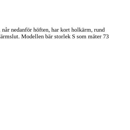
 når nedanför höften, har kort holkärm, rund
h ärmslut. Modellen bär storlek S som mäter 73
.