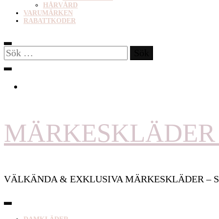
HÅRVÅRD
VARUMÄRKEN
RABATTKODER
Sök
efter:
MÄRKESKLÄDER 
VÄLKÄNDA & EXKLUSIVA MÄRKESKLÄDER – S