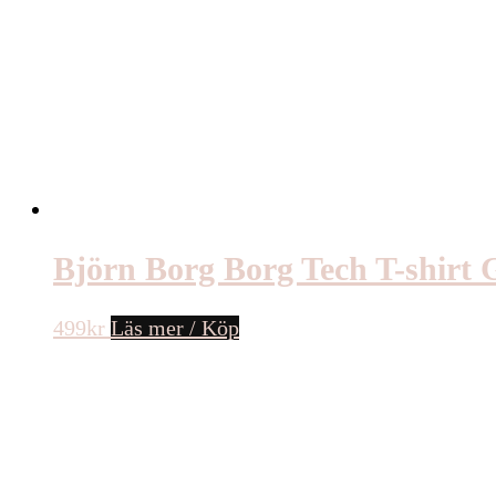
Björn Borg Borg Tech T-shirt 
499
kr
Läs mer / Köp