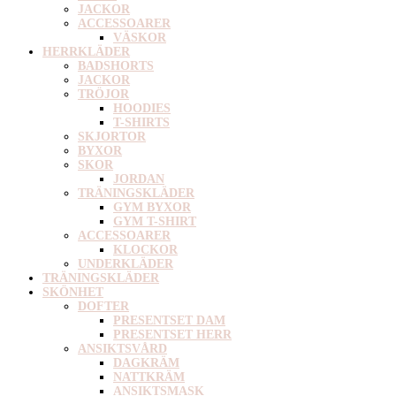
JACKOR
ACCESSOARER
VÄSKOR
HERRKLÄDER
BADSHORTS
JACKOR
TRÖJOR
HOODIES
T-SHIRTS
SKJORTOR
BYXOR
SKOR
JORDAN
TRÄNINGSKLÄDER
GYM BYXOR
GYM T-SHIRT
ACCESSOARER
KLOCKOR
UNDERKLÄDER
TRÄNINGSKLÄDER
SKÖNHET
DOFTER
PRESENTSET DAM
PRESENTSET HERR
ANSIKTSVÅRD
DAGKRÄM
NATTKRÄM
ANSIKTSMASK