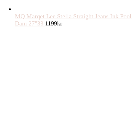
MQ Marqet Lee Stella Straight Jeans Ink Pool
Dam 27"33
1199
kr