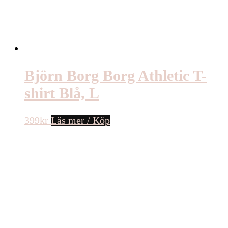
Björn Borg Borg Athletic T-
shirt Blå, L
399
kr
Läs mer / Köp