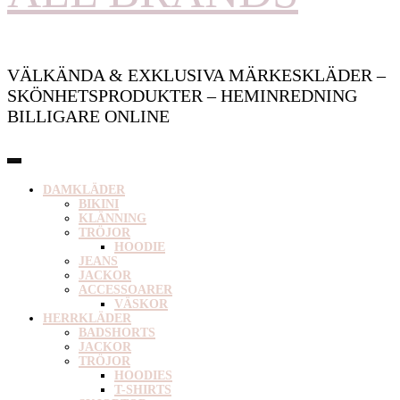
VÄLKÄNDA & EXKLUSIVA MÄRKESKLÄDER –
SKÖNHETSPRODUKTER – HEMINREDNING
BILLIGARE ONLINE
DAMKLÄDER
BIKINI
KLÄNNING
TRÖJOR
HOODIE
JEANS
JACKOR
ACCESSOARER
VÄSKOR
HERRKLÄDER
BADSHORTS
JACKOR
TRÖJOR
HOODIES
T-SHIRTS