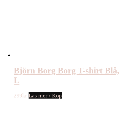
Björn Borg Borg T-shirt Blå,
L
299
kr
Läs mer / Köp