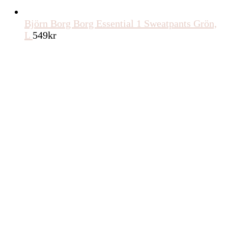
Björn Borg Borg Essential 1 Sweatpants Grön,
L
549
kr