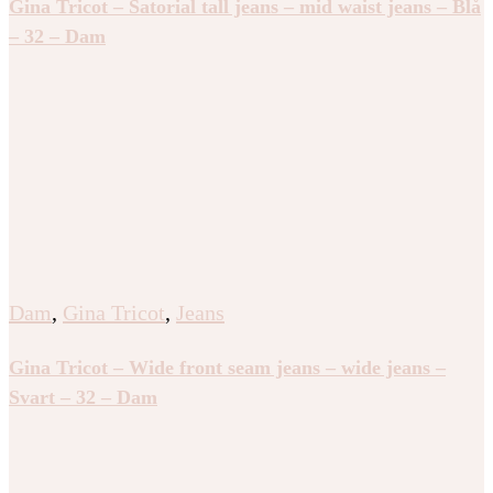
Gina Tricot – Satorial tall jeans – mid waist jeans – Blå
– 32 – Dam
Dam
,
Gina Tricot
,
Jeans
Gina Tricot – Wide front seam jeans – wide jeans –
Svart – 32 – Dam