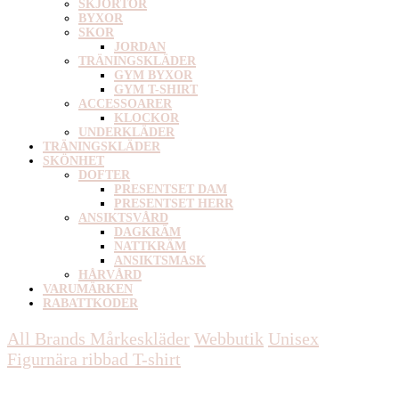
SKJORTOR
BYXOR
SKOR
JORDAN
TRÄNINGSKLÄDER
GYM BYXOR
GYM T-SHIRT
ACCESSOARER
KLOCKOR
UNDERKLÄDER
TRÄNINGSKLÄDER
SKÖNHET
DOFTER
PRESENTSET DAM
PRESENTSET HERR
ANSIKTSVÅRD
DAGKRÄM
NATTKRÄM
ANSIKTSMASK
HÅRVÅRD
VARUMÄRKEN
RABATTKODER
All Brands Mårkeskläder
Webbutik
Unisex
Figurnära ribbad T-shirt