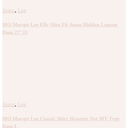
Jeans
,
Lee
MQ Marqet Lee Elly Slim Fit Jeans Hidden Lagoon
Dam 27″33
Jeans
,
Lee
MQ Marqet Lee Classic Shirt Skjortor Not MY Type
Dam L