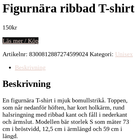
Figurnära ribbad T-shirt
150
kr
Läs mer / Köp
Artikelnr:
8300812887274599024
Kategori:
Unisex
Beskrivning
Beskrivning
En figurnära T-shirt i mjuk bomullstrikå. Toppen,
som når nedanför höften, har kort holkärm, rund
halsringning med ribbad kant och fåll i nederkant
och ärmslut. Modellen bär storlek S som mäter 73
cm i bröstvidd, 12,5 cm i ärmlängd och 59 cm i
längd.