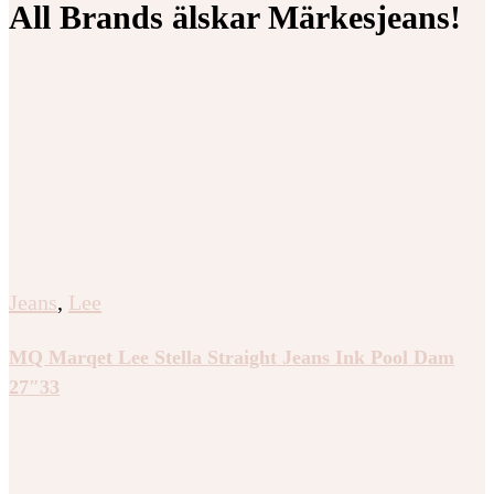
All Brands älskar Märkesjeans!
Jeans
,
Lee
MQ Marqet Lee Stella Straight Jeans Ink Pool Dam
27″33