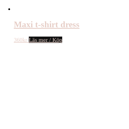
Maxi t-shirt dress
360
kr
Läs mer / Köp