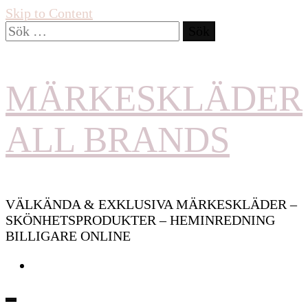
Skip to Content
Sök
efter:
MÄRKESKLÄDER
ALL BRANDS
VÄLKÄNDA & EXKLUSIVA MÄRKESKLÄDER –
SKÖNHETSPRODUKTER – HEMINREDNING
BILLIGARE ONLINE