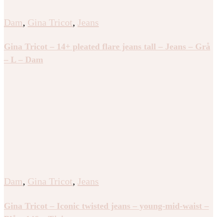
Dam
,
Gina Tricot
,
Jeans
Gina Tricot – 14+ pleated flare jeans tall – Jeans – Grå
– L – Dam
Dam
,
Gina Tricot
,
Jeans
Gina Tricot – Iconic twisted jeans – young-mid-waist –