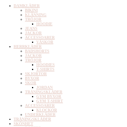
DAMKLÄDER
BIKINI
KLÄNNING
TRÖJOR
HOODIE
JEANS
JACKOR
ACCESSOARER
VÄSKOR
HERRKLÄDER
BADSHORTS
JACKOR
TRÖJOR
HOODIES
T-SHIRTS
SKJORTOR
BYXOR
SKOR
JORDAN
TRÄNINGSKLÄDER
GYM BYXOR
GYM T-SHIRT
ACCESSOARER
KLOCKOR
UNDERKLÄDER
TRÄNINGSKLÄDER
SKÖNHET