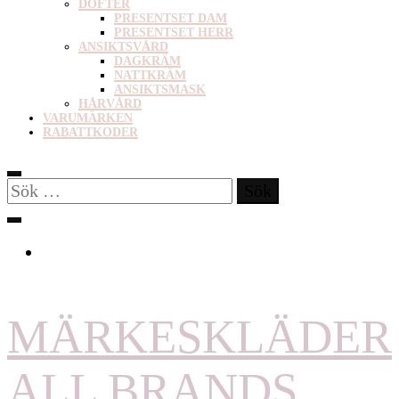
DOFTER
PRESENTSET DAM
PRESENTSET HERR
ANSIKTSVÅRD
DAGKRÄM
NATTKRÄM
ANSIKTSMASK
HÅRVÅRD
VARUMÄRKEN
RABATTKODER
Sök
efter:
MÄRKESKLÄDER
ALL BRANDS