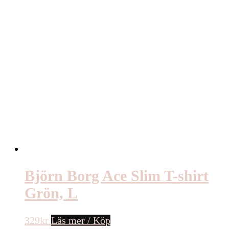
Björn Borg Ace Slim T-shirt
Grön, L
329
kr
Läs mer / Köp