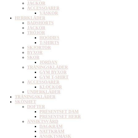
JACKOR
ACCESSOARER
VÄSKOR
HERRKLÄDER
BADSHORTS
JACKOR
TRÖJOR
HOODIES
T-SHIRTS
SKJORTOR
BYXOR
SKOR
JORDAN
TRÄNINGSKLÄDER
GYM BYXOR
GYM T-SHIRT
ACCESSOARER
KLOCKOR
UNDERKLÄDER
TRÄNINGSKLÄDER
SKÖNHET
DOFTER
PRESENTSET DAM
PRESENTSET HERR
ANSIKTSVÅRD
DAGKRÄM
NATTKRÄM
ANSIKTSMASK