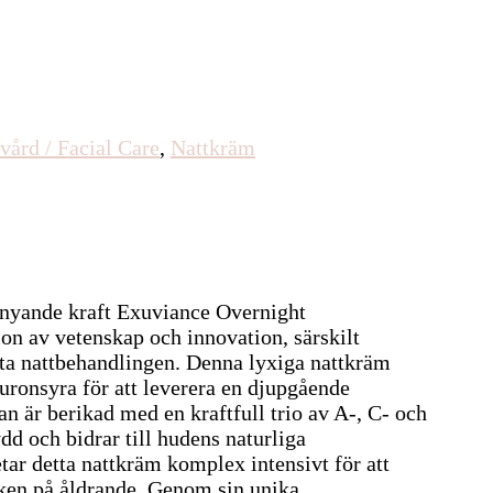
vård / Facial Care
,
Nattkräm
rnyande kraft Exuviance Overnight
on av vetenskap och innovation, särskilt
ta nattbehandlingen. Denna lyxiga nattkräm
ronsyra för att leverera en djupgående
 är berikad med en kraftfull trio av A-, C- och
dd och bidrar till hudens naturliga
tar detta nattkräm komplex intensivt för att
cken på åldrande. Genom sin unika