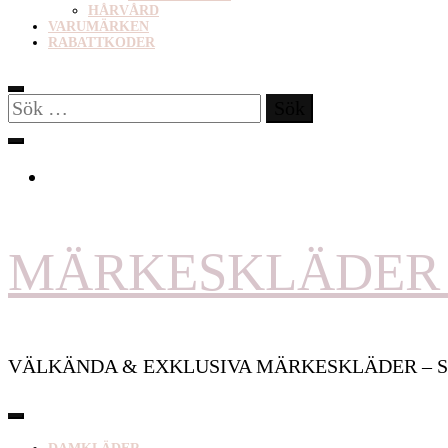
HÅRVÅRD
VARUMÄRKEN
RABATTKODER
Sök
efter:
MÄRKESKLÄDER 
VÄLKÄNDA & EXKLUSIVA MÄRKESKLÄDER – S