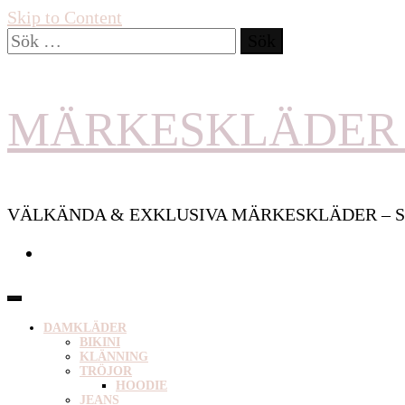
Skip to Content
Sök
efter:
MÄRKESKLÄDER 
VÄLKÄNDA & EXKLUSIVA MÄRKESKLÄDER – S
DAMKLÄDER
BIKINI
KLÄNNING
TRÖJOR
HOODIE
JEANS