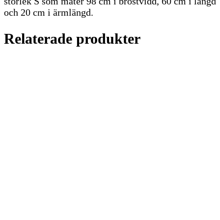
storlek S som mäter 98 cm i bröstvidd, 60 cm i längd
och 20 cm i ärmlängd.
Relaterade produkter