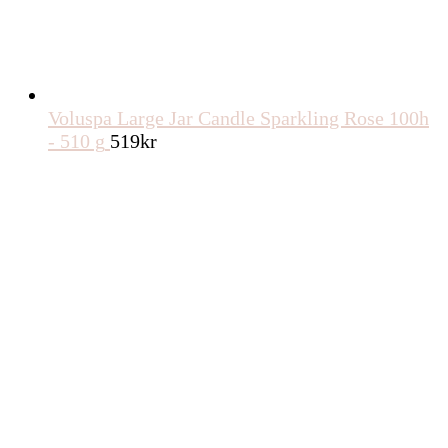
Voluspa Large Jar Candle Sparkling Rose 100h
- 510 g
519
kr