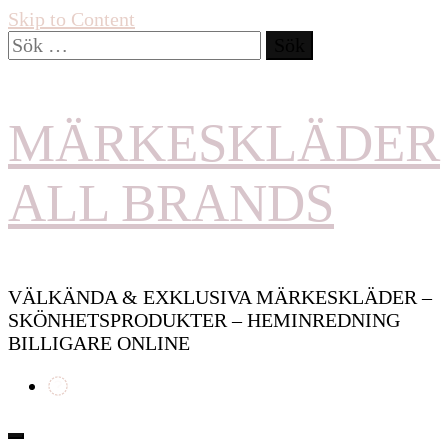
Skip to Content
Sök
efter:
MÄRKESKLÄDER
ALL BRANDS
VÄLKÄNDA & EXKLUSIVA MÄRKESKLÄDER –
SKÖNHETSPRODUKTER – HEMINREDNING
BILLIGARE ONLINE