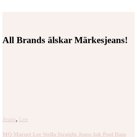
All Brands älskar Märkesjeans!
Jeans
,
Lee
MQ Marqet Lee Stella Straight Jeans Ink Pool Dam