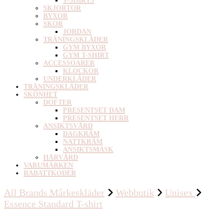
T-SHIRTS
SKJORTOR
BYXOR
SKOR
JORDAN
TRÄNINGSKLÄDER
GYM BYXOR
GYM T-SHIRT
ACCESSOARER
KLOCKOR
UNDERKLÄDER
TRÄNINGSKLÄDER
SKÖNHET
DOFTER
PRESENTSET DAM
PRESENTSET HERR
ANSIKTSVÅRD
DAGKRÄM
NATTKRÄM
ANSIKTSMASK
HÅRVÅRD
VARUMÄRKEN
RABATTKODER
All Brands Mårkeskläder
Webbutik
Unisex
Essence Standard T-shirt