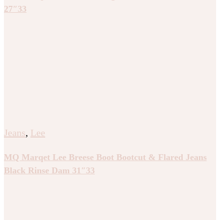
27″33
Jeans
,
Lee
MQ Marqet Lee Breese Boot Bootcut & Flared Jeans
Black Rinse Dam 31″33