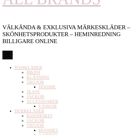
VÄLKÄNDA & EXKLUSIVA MÄRKESKLÄDER –
SKÖNHETSPRODUKTER – HEMINREDNING
BILLIGARE ONLINE
DAMKLÄDER
BIKINI
KLÄNNING
TRÖJOR
HOODIE
JEANS
JACKOR
ACCESSOARER
VÄSKOR
HERRKLÄDER
BADSHORTS
JACKOR
TRÖJOR
HOODIES