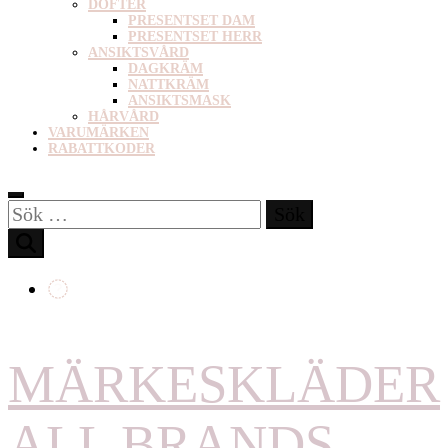
DOFTER
PRESENTSET DAM
PRESENTSET HERR
ANSIKTSVÅRD
DAGKRÄM
NATTKRÄM
ANSIKTSMASK
HÅRVÅRD
VARUMÄRKEN
RABATTKODER
Sök
efter:
MÄRKESKLÄDER
ALL BRANDS