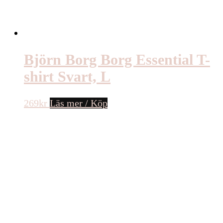
Björn Borg Borg Essential T-
shirt Svart, L
269
kr
Läs mer / Köp