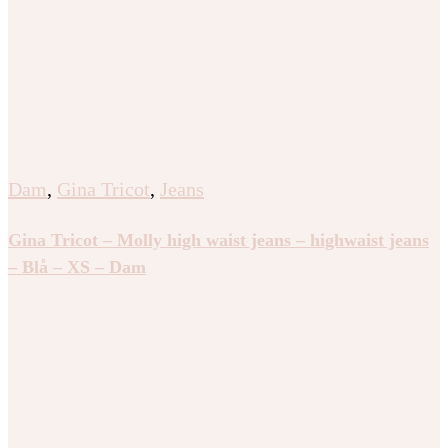
Dam
,
Gina Tricot
,
Jeans
Gina Tricot – Molly high waist jeans – highwaist jeans
– Blå – XS – Dam