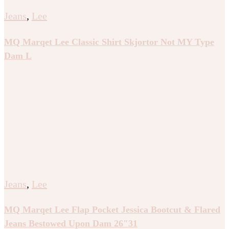
Jeans
,
Lee
MQ Marqet Lee Classic Shirt Skjortor Not MY Type
Dam L
Jeans
,
Lee
MQ Marqet Lee Flap Pocket Jessica Bootcut & Flared
Jeans Bestowed Upon Dam 26″31