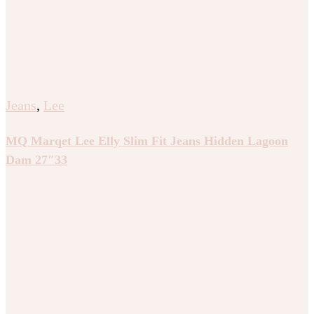
Jeans
,
Lee
MQ Marqet Lee Elly Slim Fit Jeans Hidden Lagoon
Dam 27″33