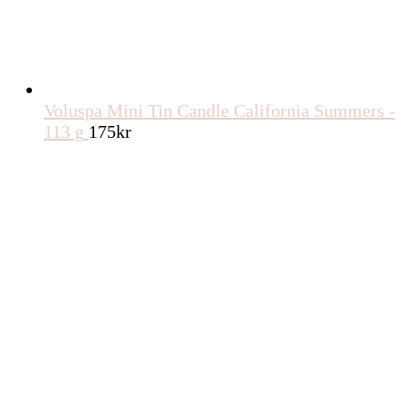
Voluspa Mini Tin Candle California Summers -
113 g
175
kr