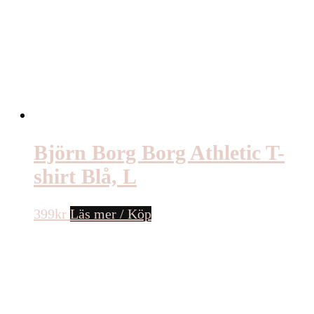
Björn Borg Borg Athletic T-
shirt Blå, L
399
kr
Läs mer / Köp