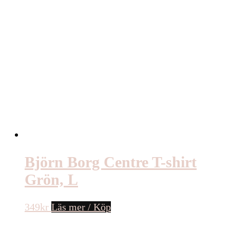
Björn Borg Centre T-shirt
Grön, L
349
kr
Läs mer / Köp