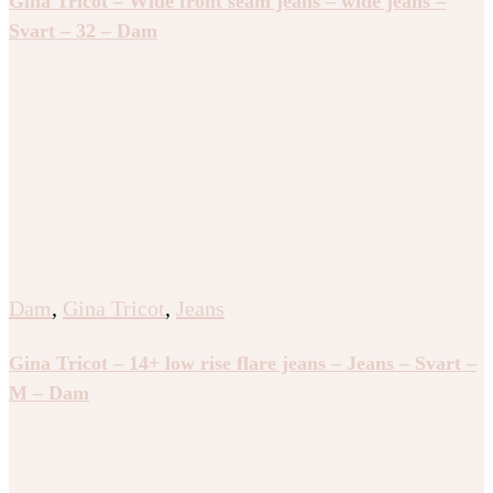
Gina Tricot – Wide front seam jeans – wide jeans –
Svart – 32 – Dam
Dam
,
Gina Tricot
,
Jeans
Gina Tricot – 14+ low rise flare jeans – Jeans – Svart –
M – Dam