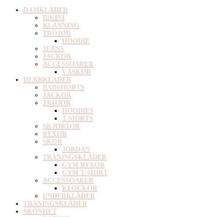
DAMKLÄDER
BIKINI
KLÄNNING
TRÖJOR
HOODIE
JEANS
JACKOR
ACCESSOARER
VÄSKOR
HERRKLÄDER
BADSHORTS
JACKOR
TRÖJOR
HOODIES
T-SHIRTS
SKJORTOR
BYXOR
SKOR
JORDAN
TRÄNINGSKLÄDER
GYM BYXOR
GYM T-SHIRT
ACCESSOARER
KLOCKOR
UNDERKLÄDER
TRÄNINGSKLÄDER
SKÖNHET