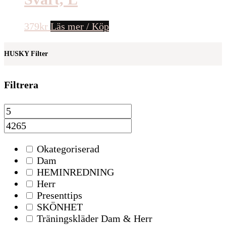
379
kr
Läs mer / Köp
HUSKY Filter
Filtrera
Okategoriserad
Dam
HEMINREDNING
Herr
Presenttips
SKÖNHET
Träningskläder Dam & Herr