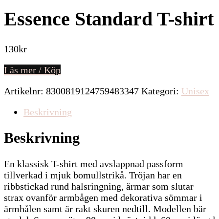
Essence Standard T-shirt
130
kr
Läs mer / Köp
Artikelnr:
8300819124759483347
Kategori:
Unisex
Beskrivning
Beskrivning
En klassisk T-shirt med avslappnad passform
tillverkad i mjuk bomullstrikå. Tröjan har en
ribbstickad rund halsringning, ärmar som slutar
strax ovanför armbågen med dekorativa sömmar i
ärmhålen samt är rakt skuren nedtill. Modellen bär