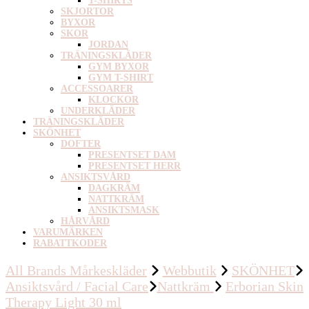
T-SHIRTS
SKJORTOR
BYXOR
SKOR
JORDAN
TRÄNINGSKLÄDER
GYM BYXOR
GYM T-SHIRT
ACCESSOARER
KLOCKOR
UNDERKLÄDER
TRÄNINGSKLÄDER
SKÖNHET
DOFTER
PRESENTSET DAM
PRESENTSET HERR
ANSIKTSVÅRD
DAGKRÄM
NATTKRÄM
ANSIKTSMASK
HÅRVÅRD
VARUMÄRKEN
RABATTKODER
All Brands Mårkeskläder
Webbutik
SKÖNHET
Ansiktsvård / Facial Care
Nattkräm
Erborian Skin
Therapy Light 30 ml