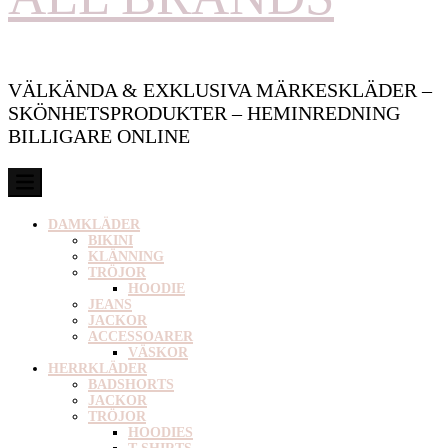
VÄLKÄNDA & EXKLUSIVA MÄRKESKLÄDER –
SKÖNHETSPRODUKTER – HEMINREDNING
BILLIGARE ONLINE
DAMKLÄDER
BIKINI
KLÄNNING
TRÖJOR
HOODIE
JEANS
JACKOR
ACCESSOARER
VÄSKOR
HERRKLÄDER
BADSHORTS
JACKOR
TRÖJOR
HOODIES