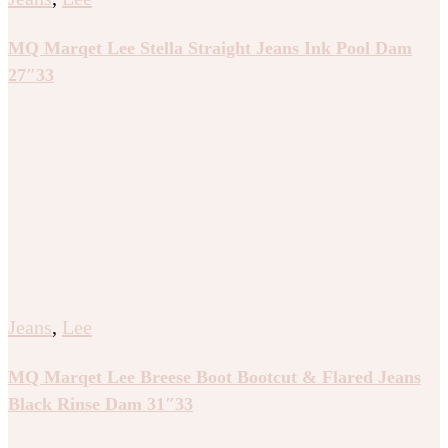
MQ Marqet Lee Stella Straight Jeans Ink Pool Dam
27″33
Jeans
,
Lee
MQ Marqet Lee Breese Boot Bootcut & Flared Jeans
Black Rinse Dam 31″33