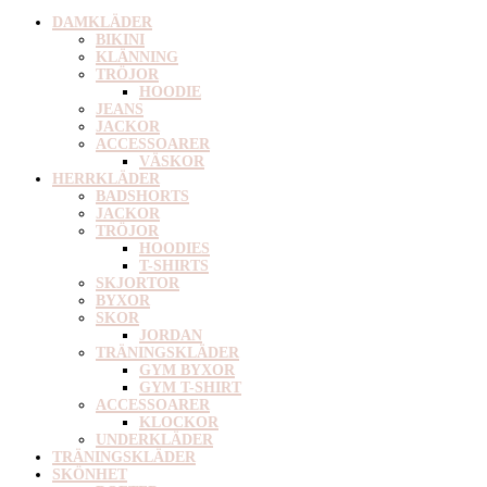
DAMKLÄDER
BIKINI
KLÄNNING
TRÖJOR
HOODIE
JEANS
JACKOR
ACCESSOARER
VÄSKOR
HERRKLÄDER
BADSHORTS
JACKOR
TRÖJOR
HOODIES
T-SHIRTS
SKJORTOR
BYXOR
SKOR
JORDAN
TRÄNINGSKLÄDER
GYM BYXOR
GYM T-SHIRT
ACCESSOARER
KLOCKOR
UNDERKLÄDER
TRÄNINGSKLÄDER
SKÖNHET