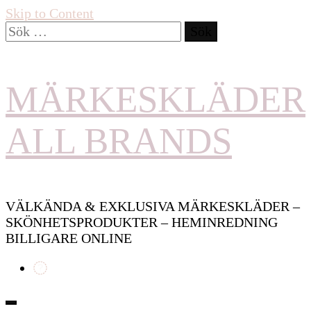
Skip to Content
Sök
efter:
MÄRKESKLÄDER
ALL BRANDS
VÄLKÄNDA & EXKLUSIVA MÄRKESKLÄDER –
SKÖNHETSPRODUKTER – HEMINREDNING
BILLIGARE ONLINE