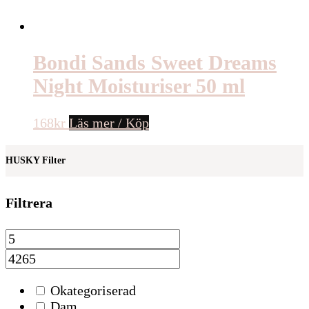
Bondi Sands Sweet Dreams
Night Moisturiser 50 ml
168
kr
Läs mer / Köp
HUSKY Filter
Filtrera
Okategoriserad
Dam