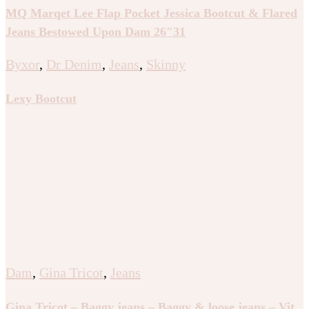
MQ Marqet Lee Flap Pocket Jessica Bootcut & Flared
Jeans Bestowed Upon Dam 26″31
Byxor
,
Dr Denim
,
Jeans
,
Skinny
Lexy Bootcut
Dam
,
Gina Tricot
,
Jeans
Gina Tricot – Baggy jeans – Baggy & loose jeans – Vit