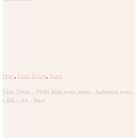
Dam
,
Gina Tricot
,
Jeans
Gina Tricot – Molly high waist jeans – highwaist jeans
– Blå – XS – Dam