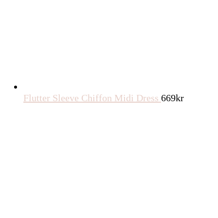
Flutter Sleeve Chiffon Midi Dress
669
kr