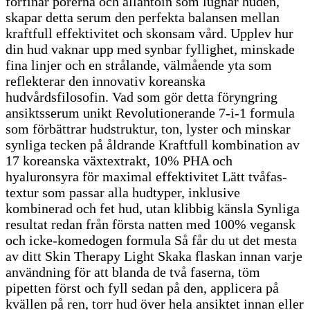
förfinar porerna och allantoin som lugnar huden,
skapar detta serum den perfekta balansen mellan
kraftfull effektivitet och skonsam vård. Upplev hur
din hud vaknar upp med synbar fyllighet, minskade
fina linjer och en strålande, välmående yta som
reflekterar den innovativ koreanska
hudvårdsfilosofin. Vad som gör detta föryngring
ansiktsserum unikt Revolutionerande 7-i-1 formula
som förbättrar hudstruktur, ton, lyster och minskar
synliga tecken på åldrande Kraftfull kombination av
17 koreanska växtextrakt, 10% PHA och
hyaluronsyra för maximal effektivitet Lätt tvåfas-
textur som passar alla hudtyper, inklusive
kombinerad och fet hud, utan klibbig känsla Synliga
resultat redan från första natten med 100% vegansk
och icke-komedogen formula Så får du ut det mesta
av ditt Skin Therapy Light Skaka flaskan innan varje
användning för att blanda de två faserna, töm
pipetten först och fyll sedan på den, applicera på
kvällen på ren, torr hud över hela ansiktet innan eller