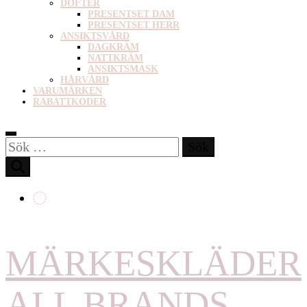
DOFTER
PRESENTSET DAM
PRESENTSET HERR
ANSIKTSVÅRD
DAGKRÄM
NATTKRÄM
ANSIKTSMASK
HÅRVÅRD
VARUMÄRKEN
RABATTKODER
Sök
efter:
MÄRKESKLÄDER
ALL BRANDS