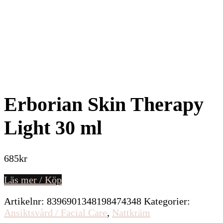
Erborian Skin Therapy
Light 30 ml
685
kr
Läs mer / Köp
Artikelnr:
8396901348198474348
Kategorier:
Ansiktsvård / Facial Care
,
Nattkräm