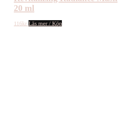
20 ml
116
kr
Läs mer / Köp