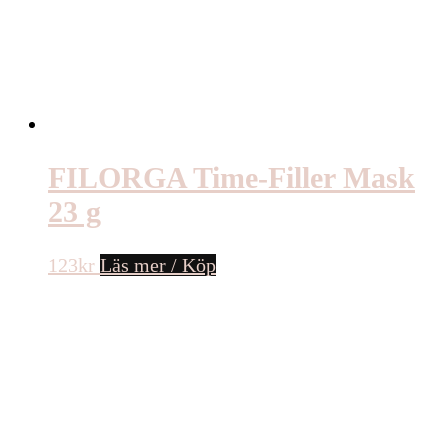
FILORGA Time-Filler Mask
23 g
123
kr
Läs mer / Köp