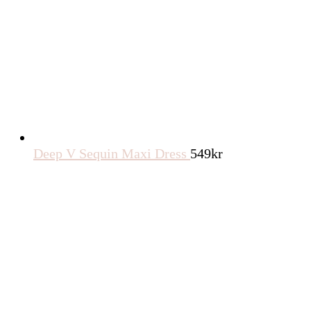
Deep V Sequin Maxi Dress
549
kr