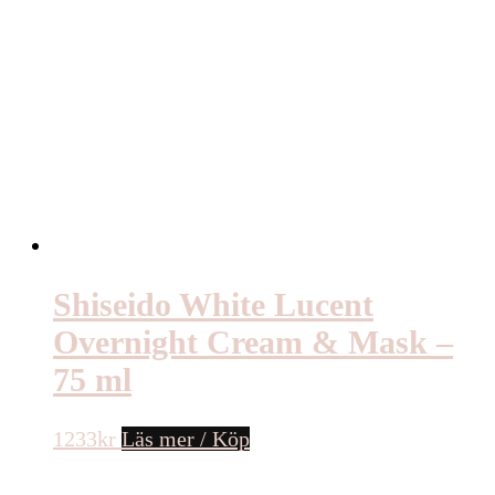
Shiseido White Lucent
Overnight Cream & Mask –
75 ml
1233
kr
Läs mer / Köp