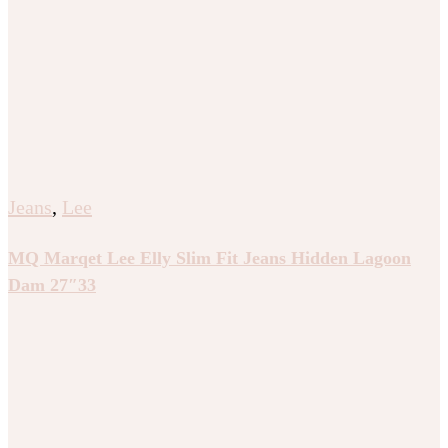
Jeans
,
Lee
MQ Marqet Lee Elly Slim Fit Jeans Hidden Lagoon
Dam 27″33