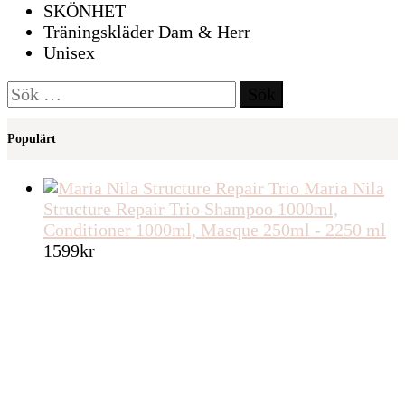
SKÖNHET
Träningskläder Dam & Herr
Unisex
Sök
efter:
Populärt
Maria Nila
Structure Repair Trio Shampoo 1000ml,
Conditioner 1000ml, Masque 250ml - 2250 ml
1599
kr