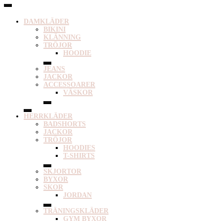
DAMKLÄDER
BIKINI
KLÄNNING
TRÖJOR
HOODIE
JEANS
JACKOR
ACCESSOARER
VÄSKOR
HERRKLÄDER
BADSHORTS
JACKOR
TRÖJOR
HOODIES
T-SHIRTS
SKJORTOR
BYXOR
SKOR
JORDAN
TRÄNINGSKLÄDER
GYM BYXOR