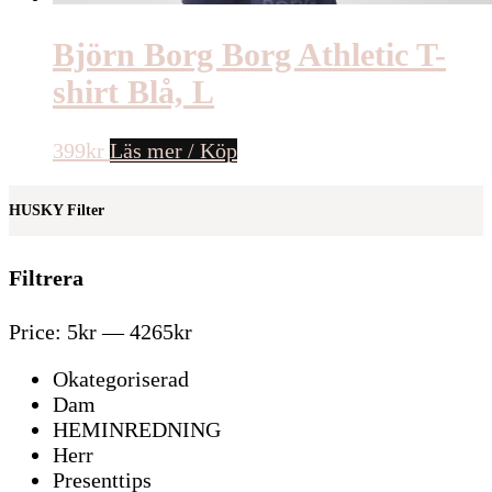
Björn Borg Borg Athletic T-
shirt Blå, L
399
kr
Läs mer / Köp
HUSKY Filter
Filtrera
Price:
5kr
—
4265kr
Okategoriserad
Dam
HEMINREDNING
Herr
Presenttips