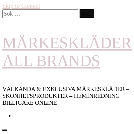
Skip to Content
Sök
efter:
MÄRKESKLÄDER
ALL BRANDS
VÄLKÄNDA & EXKLUSIVA MÄRKESKLÄDER –
SKÖNHETSPRODUKTER – HEMINREDNING
BILLIGARE ONLINE