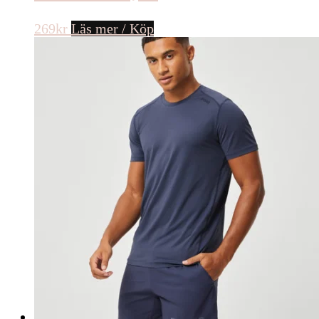
269
kr
Läs mer / Köp