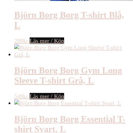
Björn Borg Borg T-shirt Blå,
L
299
kr
Läs mer / Köp
Björn Borg Borg Gym Long
Sleeve T-shirt Grå, L
549
kr
Läs mer / Köp
Björn Borg Borg Essential T-
shirt Svart, L