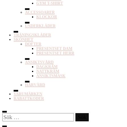
GYM T-SHIRT
ACCESSOARER
KLOCKOR
UNDERKLÄDER
TRÄNINGSKLÄDER
SKÖNHET
DOFTER
PRESENTSET DAM
PRESENTSET HERR
ANSIKTSVÅRD
DAGKRÄM
NATTKRÄM
ANSIKTSMASK
HÅRVÅRD
VARUMÄRKEN
RABATTKODER
Sök
efter: