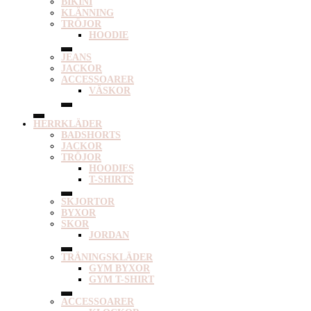
BIKINI
KLÄNNING
TRÖJOR
HOODIE
JEANS
JACKOR
ACCESSOARER
VÄSKOR
HERRKLÄDER
BADSHORTS
JACKOR
TRÖJOR
HOODIES
T-SHIRTS
SKJORTOR
BYXOR
SKOR
JORDAN
TRÄNINGSKLÄDER
GYM BYXOR
GYM T-SHIRT
ACCESSOARER