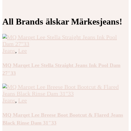
All Brands älskar Märkesjeans!
Jeans
,
Lee
MQ Marqet Lee Stella Straight Jeans Ink Pool Dam
27″33
Jeans
,
Lee
MQ Marqet Lee Breese Boot Bootcut & Flared Jeans
Black Rinse Dam 31″33