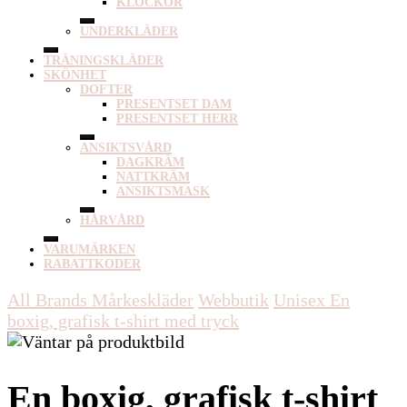
KLOCKOR
UNDERKLÄDER
TRÄNINGSKLÄDER
SKÖNHET
DOFTER
PRESENTSET DAM
PRESENTSET HERR
ANSIKTSVÅRD
DAGKRÄM
NATTKRÄM
ANSIKTSMASK
HÅRVÅRD
VARUMÄRKEN
RABATTKODER
All Brands Mårkeskläder
Webbutik
Unisex
En
boxig, grafisk t-shirt med tryck
En boxig, grafisk t-shirt