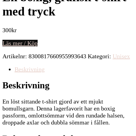
med tryck
300
kr
Läs mer / Köp
Artikelnr:
8300817660955993643
Kategori:
Unisex
Beskrivning
Beskrivning
En löst sittande t-shirt gjord av ett mjukt
bomullsgarn. Denna lagerfavorit har en boxig
passform, omlottsömmar vid den rundade halsen,
droppade axlar och dubbla sömmar i fållen.