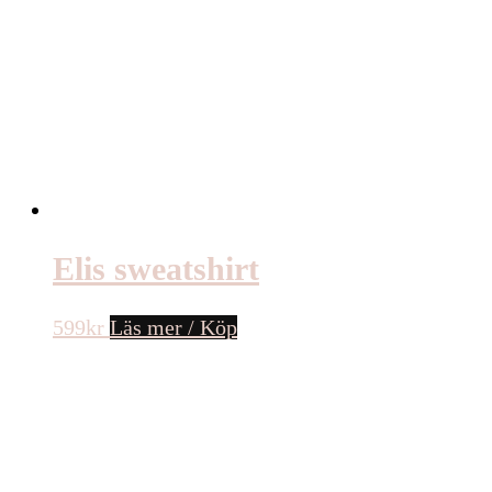
Elis sweatshirt
599
kr
Läs mer / Köp