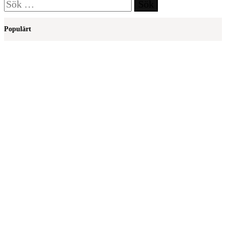
Sök
efter:
Populärt