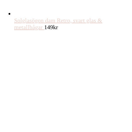
Solglasögon dam Retro, svart glas &
metallbågar
149
kr