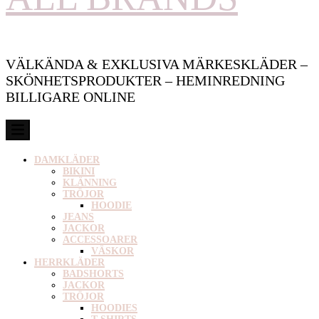
VÄLKÄNDA & EXKLUSIVA MÄRKESKLÄDER –
SKÖNHETSPRODUKTER – HEMINREDNING
BILLIGARE ONLINE
DAMKLÄDER
BIKINI
KLÄNNING
TRÖJOR
HOODIE
JEANS
JACKOR
ACCESSOARER
VÄSKOR
HERRKLÄDER
BADSHORTS
JACKOR
TRÖJOR
HOODIES