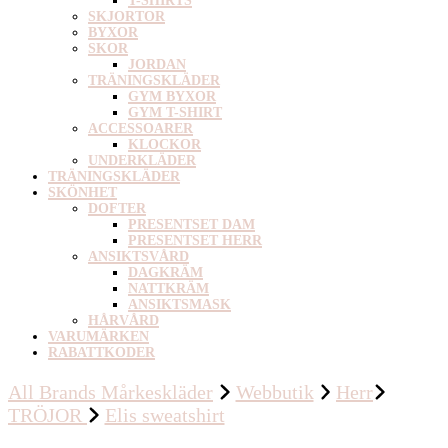
T-SHIRTS
SKJORTOR
BYXOR
SKOR
JORDAN
TRÄNINGSKLÄDER
GYM BYXOR
GYM T-SHIRT
ACCESSOARER
KLOCKOR
UNDERKLÄDER
TRÄNINGSKLÄDER
SKÖNHET
DOFTER
PRESENTSET DAM
PRESENTSET HERR
ANSIKTSVÅRD
DAGKRÄM
NATTKRÄM
ANSIKTSMASK
HÅRVÅRD
VARUMÄRKEN
RABATTKODER
All Brands Mårkeskläder
Webbutik
Herr
TRÖJOR
Elis sweatshirt