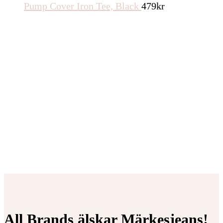
Pump Cover Iron Tee, Black
479
kr
All Brands älskar Märkesjeans!