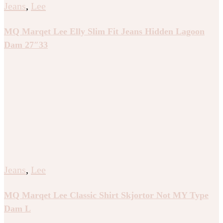
Jeans
,
Lee
MQ Marqet Lee Elly Slim Fit Jeans Hidden Lagoon
Dam 27″33
Jeans
,
Lee
MQ Marqet Lee Classic Shirt Skjortor Not MY Type
Dam L