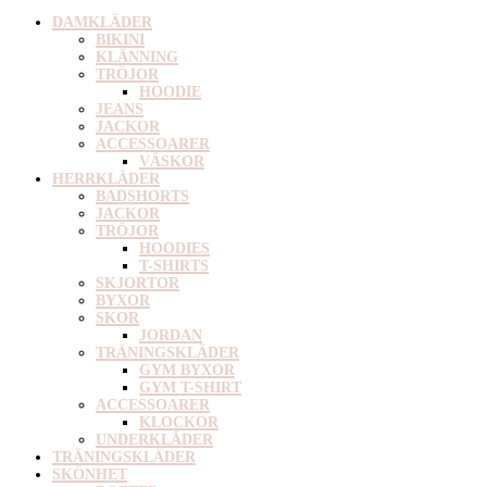
DAMKLÄDER
BIKINI
KLÄNNING
TRÖJOR
HOODIE
JEANS
JACKOR
ACCESSOARER
VÄSKOR
HERRKLÄDER
BADSHORTS
JACKOR
TRÖJOR
HOODIES
T-SHIRTS
SKJORTOR
BYXOR
SKOR
JORDAN
TRÄNINGSKLÄDER
GYM BYXOR
GYM T-SHIRT
ACCESSOARER
KLOCKOR
UNDERKLÄDER
TRÄNINGSKLÄDER
SKÖNHET