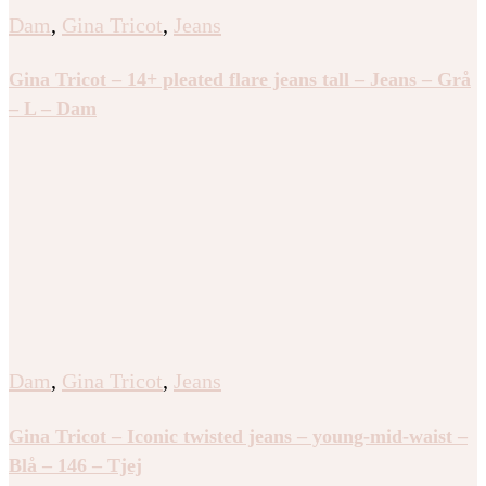
Dam
,
Gina Tricot
,
Jeans
Gina Tricot – 14+ pleated flare jeans tall – Jeans – Grå
– L – Dam
Dam
,
Gina Tricot
,
Jeans
Gina Tricot – Iconic twisted jeans – young-mid-waist –
Blå – 146 – Tjej