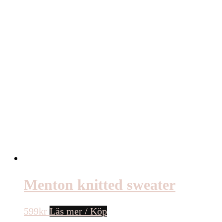
Menton knitted sweater
599
kr
Läs mer / Köp