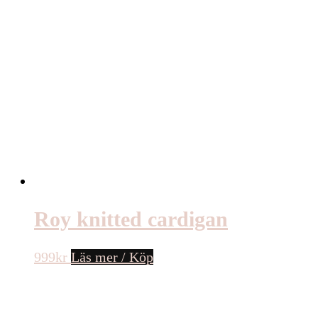
Roy knitted cardigan
999
kr
Läs mer / Köp