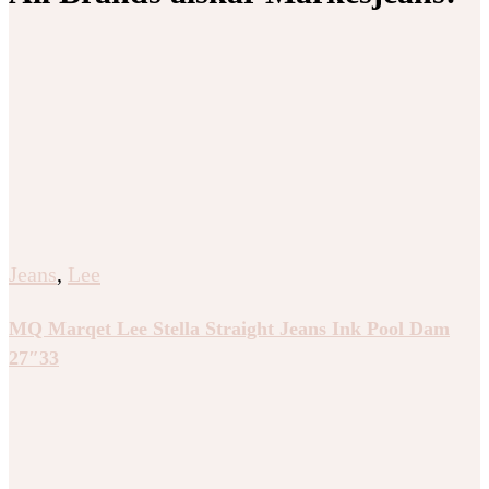
Jeans
,
Lee
MQ Marqet Lee Stella Straight Jeans Ink Pool Dam
27″33