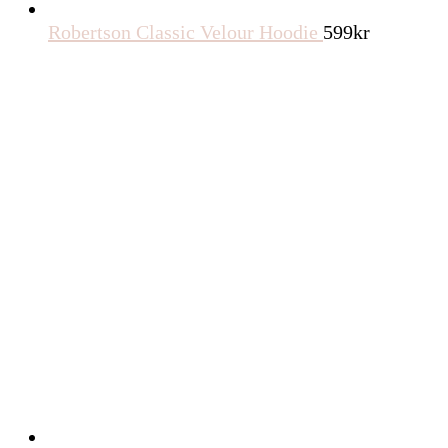
Robertson Classic Velour Hoodie
599
kr