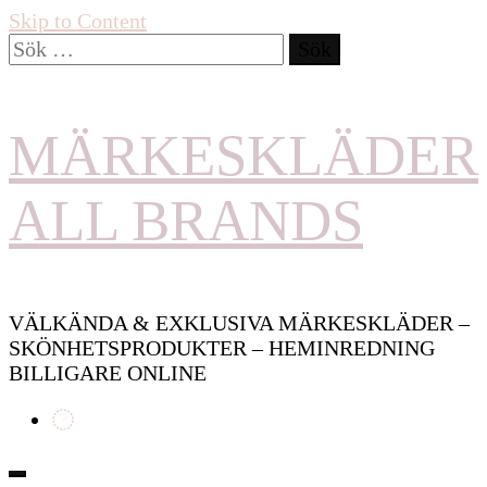
Skip to Content
Sök
efter:
MÄRKESKLÄDER
ALL BRANDS
VÄLKÄNDA & EXKLUSIVA MÄRKESKLÄDER –
SKÖNHETSPRODUKTER – HEMINREDNING
BILLIGARE ONLINE