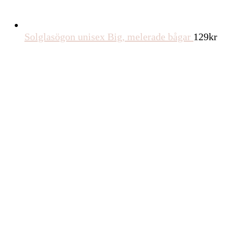
Solglasögon unisex Big, melerade bågar
129
kr