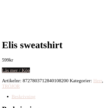
Elis sweatshirt
599
kr
Läs mer / Köp
Artikelnr:
8727803712840108200
Kategorier:
Herr
,
TRÖJOR
Beskrivning