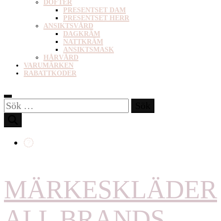
DOFTER
PRESENTSET DAM
PRESENTSET HERR
ANSIKTSVÅRD
DAGKRÄM
NATTKRÄM
ANSIKTSMASK
HÅRVÅRD
VARUMÄRKEN
RABATTKODER
Sök
efter:
MÄRKESKLÄDER
ALL BRANDS