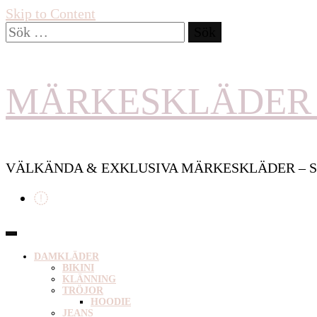
Skip to Content
Sök
efter:
MÄRKESKLÄDER 
VÄLKÄNDA & EXKLUSIVA MÄRKESKLÄDER – S
DAMKLÄDER
BIKINI
KLÄNNING
TRÖJOR
HOODIE
JEANS