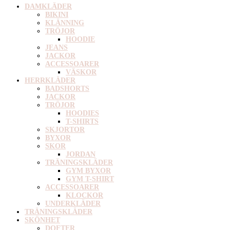
DAMKLÄDER
BIKINI
KLÄNNING
TRÖJOR
HOODIE
JEANS
JACKOR
ACCESSOARER
VÄSKOR
HERRKLÄDER
BADSHORTS
JACKOR
TRÖJOR
HOODIES
T-SHIRTS
SKJORTOR
BYXOR
SKOR
JORDAN
TRÄNINGSKLÄDER
GYM BYXOR
GYM T-SHIRT
ACCESSOARER
KLOCKOR
UNDERKLÄDER
TRÄNINGSKLÄDER
SKÖNHET
DOFTER