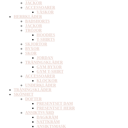
JACKOR
ACCESSOARER
VÄSKOR
HERRKLÄDER
BADSHORTS
JACKOR
TRÖJOR
HOODIES
T-SHIRTS
SKJORTOR
BYXOR
SKOR
JORDAN
TRÄNINGSKLÄDER
GYM BYXOR
GYM T-SHIRT
ACCESSOARER
KLOCKOR
UNDERKLÄDER
TRÄNINGSKLÄDER
SKÖNHET
DOFTER
PRESENTSET DAM
PRESENTSET HERR
ANSIKTSVÅRD
DAGKRÄM
NATTKRÄM
ANSIKTSMASK