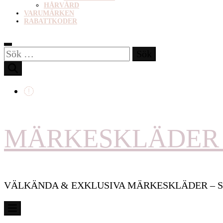
HÅRVÅRD
VARUMÄRKEN
RABATTKODER
Sök
efter:
MÄRKESKLÄDER 
VÄLKÄNDA & EXKLUSIVA MÄRKESKLÄDER – S