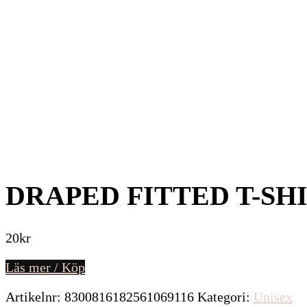
DRAPED FITTED T-SH
20
kr
Läs mer / Köp
Artikelnr:
8300816182561069116
Kategori:
Unisex