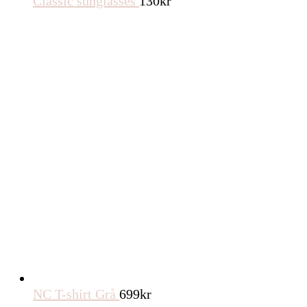
Classic sunglasses
130
kr
NC T-shirt Grå
699
kr