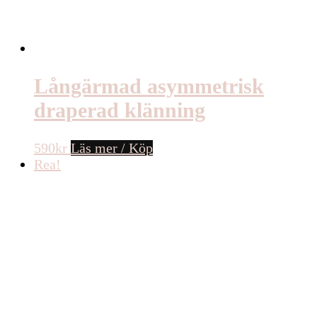
Långärmad asymmetrisk
draperad klänning
590
kr
Läs mer / Köp
Rea!