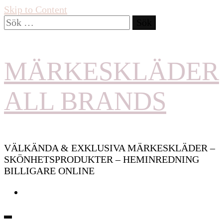
Skip to Content
Sök
efter:
MÄRKESKLÄDER
ALL BRANDS
VÄLKÄNDA & EXKLUSIVA MÄRKESKLÄDER –
SKÖNHETSPRODUKTER – HEMINREDNING
BILLIGARE ONLINE