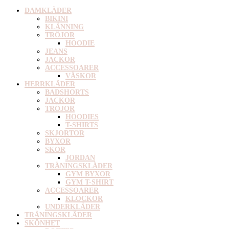
DAMKLÄDER
BIKINI
KLÄNNING
TRÖJOR
HOODIE
JEANS
JACKOR
ACCESSOARER
VÄSKOR
HERRKLÄDER
BADSHORTS
JACKOR
TRÖJOR
HOODIES
T-SHIRTS
SKJORTOR
BYXOR
SKOR
JORDAN
TRÄNINGSKLÄDER
GYM BYXOR
GYM T-SHIRT
ACCESSOARER
KLOCKOR
UNDERKLÄDER
TRÄNINGSKLÄDER
SKÖNHET