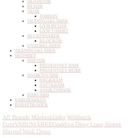
SKJORTOR
BYXOR
SKOR
JORDAN
TRÄNINGSKLÄDER
GYM BYXOR
GYM T-SHIRT
ACCESSOARER
KLOCKOR
UNDERKLÄDER
TRÄNINGSKLÄDER
SKÖNHET
DOFTER
PRESENTSET DAM
PRESENTSET HERR
ANSIKTSVÅRD
DAGKRÄM
NATTKRÄM
ANSIKTSMASK
HÅRVÅRD
VARUMÄRKEN
RABATTKODER
All Brands Mårkeskläder
Webbutik
Dam
VARUMÄRKE
Goddiva
Ditsy Long Sleeve
Shirred Midi Dress