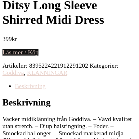
Ditsy Long Sleeve
Shirred Midi Dress
399
kr
Läs mer / Köp
Artikelnr:
8395224221912291202
Kategorier:
Goddiva
,
KLÄNNINGAR
Beskrivning
Beskrivning
Vacker midiklänning från Goddiva. – Vävd kvalitet
utan stretch. – Djup halsringning. – Foder. –
Smockad ballonger. – Smockad markerad midja. –