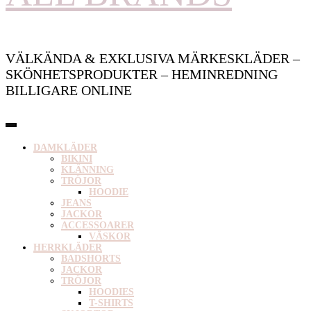
VÄLKÄNDA & EXKLUSIVA MÄRKESKLÄDER –
SKÖNHETSPRODUKTER – HEMINREDNING
BILLIGARE ONLINE
DAMKLÄDER
BIKINI
KLÄNNING
TRÖJOR
HOODIE
JEANS
JACKOR
ACCESSOARER
VÄSKOR
HERRKLÄDER
BADSHORTS
JACKOR
TRÖJOR
HOODIES
T-SHIRTS