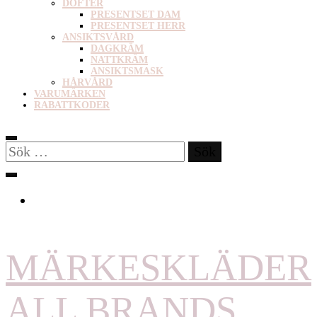
DOFTER
PRESENTSET DAM
PRESENTSET HERR
ANSIKTSVÅRD
DAGKRÄM
NATTKRÄM
ANSIKTSMASK
HÅRVÅRD
VARUMÄRKEN
RABATTKODER
Sök
efter:
MÄRKESKLÄDER
ALL BRANDS