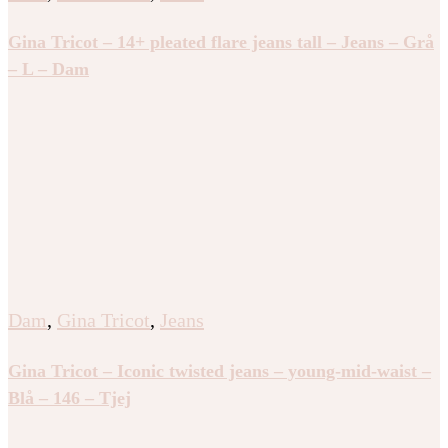
Gina Tricot – 14+ pleated flare jeans tall – Jeans – Grå
– L – Dam
Dam
,
Gina Tricot
,
Jeans
Gina Tricot – Iconic twisted jeans – young-mid-waist –
Blå – 146 – Tjej