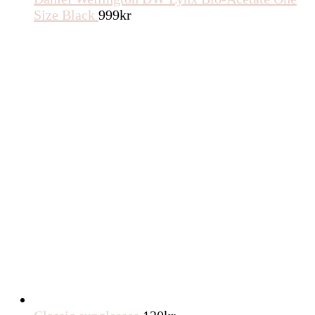
Size Black
999
kr