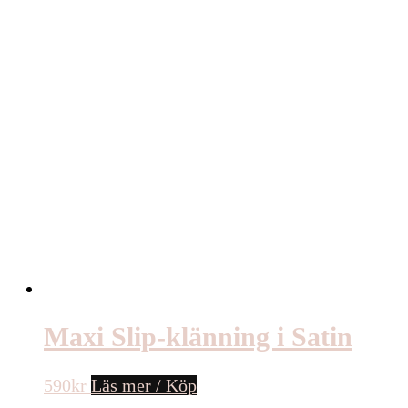
Maxi Slip-klänning i Satin
590
kr
Läs mer / Köp