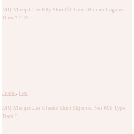
MQ Marqet Lee Elly Slim Fit Jeans Hidden Lagoon
Dam 27″33
Jeans
,
Lee
MQ Marqet Lee Classic Shirt Skjortor Not MY Type
Dam L