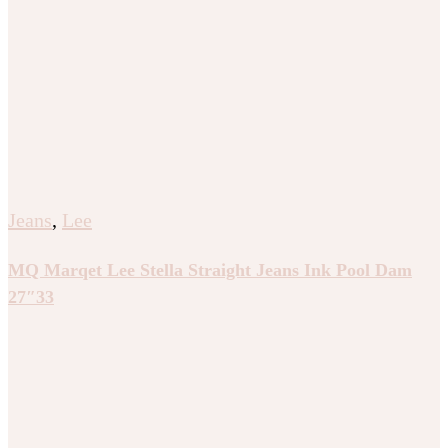
Jeans
,
Lee
MQ Marqet Lee Stella Straight Jeans Ink Pool Dam
27″33