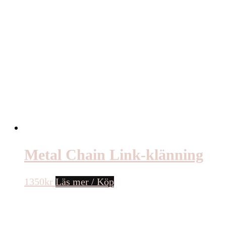
Metal Chain Link-klänning
1350
kr
Läs mer / Köp