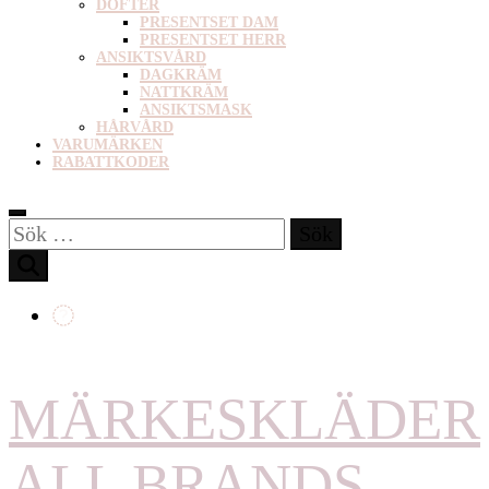
DOFTER
PRESENTSET DAM
PRESENTSET HERR
ANSIKTSVÅRD
DAGKRÄM
NATTKRÄM
ANSIKTSMASK
HÅRVÅRD
VARUMÄRKEN
RABATTKODER
Sök
efter:
MÄRKESKLÄDER
ALL BRANDS