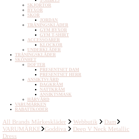
T-SHIRTS
SKJORTOR
BYXOR
SKOR
JORDAN
TRÄNINGSKLÄDER
GYM BYXOR
GYM T-SHIRT
ACCESSOARER
KLOCKOR
UNDERKLÄDER
TRÄNINGSKLÄDER
SKÖNHET
DOFTER
PRESENTSET DAM
PRESENTSET HERR
ANSIKTSVÅRD
DAGKRÄM
NATTKRÄM
ANSIKTSMASK
HÅRVÅRD
VARUMÄRKEN
RABATTKODER
All Brands Mårkeskläder
Webbutik
Dam
VARUMÄRKE
Goddiva
Deep V Neck Metallic
Dress