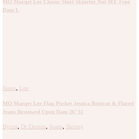
MQ Marqet Lee Classic Shirt Skjortor Not MY Type
Dam L
Jeans
,
Lee
MQ Marqet Lee Flap Pocket Jessica Bootcut & Flared
Jeans Bestowed Upon Dam 26″31
Byxor
,
Dr Denim
,
Jeans
,
Skinny