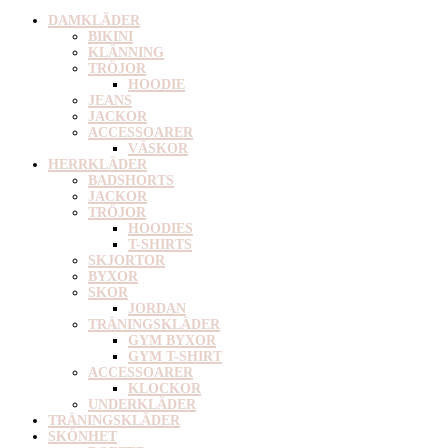
DAMKLÄDER
BIKINI
KLÄNNING
TRÖJOR
HOODIE
JEANS
JACKOR
ACCESSOARER
VÄSKOR
HERRKLÄDER
BADSHORTS
JACKOR
TRÖJOR
HOODIES
T-SHIRTS
SKJORTOR
BYXOR
SKOR
JORDAN
TRÄNINGSKLÄDER
GYM BYXOR
GYM T-SHIRT
ACCESSOARER
KLOCKOR
UNDERKLÄDER
TRÄNINGSKLÄDER
SKÖNHET