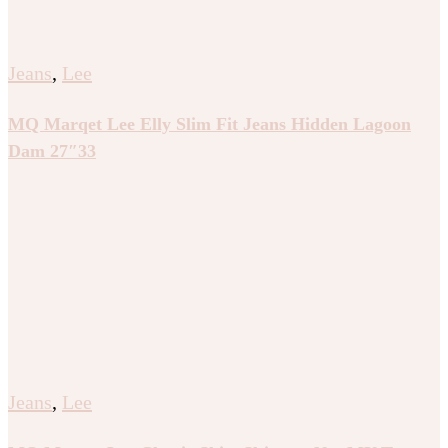
Jeans
,
Lee
MQ Marqet Lee Elly Slim Fit Jeans Hidden Lagoon
Dam 27″33
Jeans
,
Lee