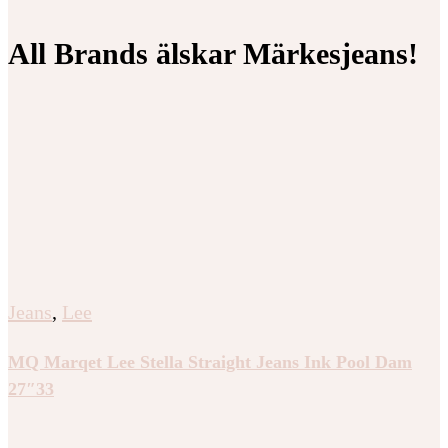
All Brands älskar Märkesjeans!
Jeans
,
Lee
MQ Marqet Lee Stella Straight Jeans Ink Pool Dam
27″33