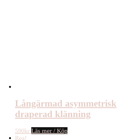
Långärmad asymmetrisk
draperad klänning
590
kr
Läs mer / Köp
Rea!