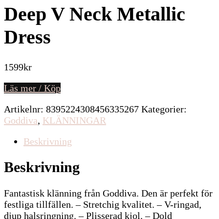
Deep V Neck Metallic
Dress
1599
kr
Läs mer / Köp
Artikelnr:
8395224308456335267
Kategorier:
Goddiva
,
KLÄNNINGAR
Beskrivning
Beskrivning
Fantastisk klänning från Goddiva. Den är perfekt för
festliga tillfällen. – Stretchig kvalitet. – V-ringad,
djup halsringning. – Plisserad kjol. – Dold