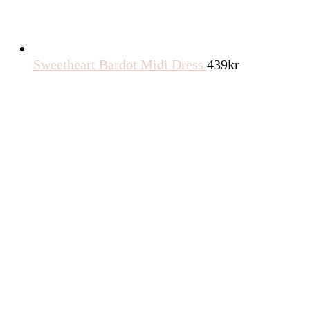
Sweetheart Bardot Midi Dress
439
kr