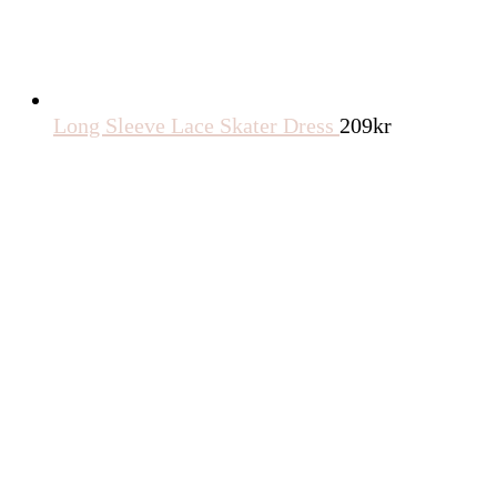
Long Sleeve Lace Skater Dress
209
kr