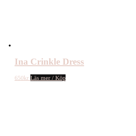
Ina Crinkle Dress
650
kr
Läs mer / Köp