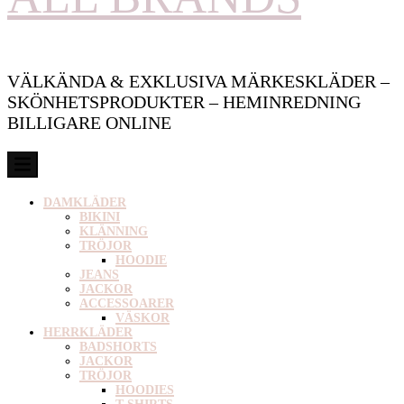
VÄLKÄNDA & EXKLUSIVA MÄRKESKLÄDER –
SKÖNHETSPRODUKTER – HEMINREDNING
BILLIGARE ONLINE
DAMKLÄDER
BIKINI
KLÄNNING
TRÖJOR
HOODIE
JEANS
JACKOR
ACCESSOARER
VÄSKOR
HERRKLÄDER
BADSHORTS
JACKOR
TRÖJOR
HOODIES