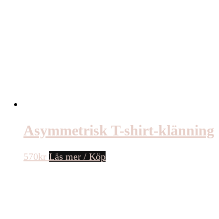
Asymmetrisk T-shirt-klänning
570
kr
Läs mer / Köp