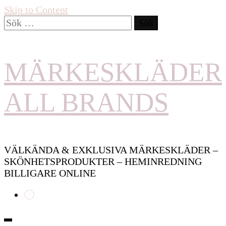
Skip to Content
Sök
efter:
MÄRKESKLÄDER
ALL BRANDS
VÄLKÄNDA & EXKLUSIVA MÄRKESKLÄDER –
SKÖNHETSPRODUKTER – HEMINREDNING
BILLIGARE ONLINE