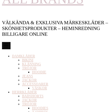
VÄLKÄNDA & EXKLUSIVA MÄRKESKLÄDER –
SKÖNHETSPRODUKTER – HEMINREDNING
BILLIGARE ONLINE
DAMKLÄDER
BIKINI
KLÄNNING
TRÖJOR
HOODIE
JEANS
JACKOR
ACCESSOARER
VÄSKOR
HERRKLÄDER
BADSHORTS
JACKOR
TRÖJOR
HOODIES