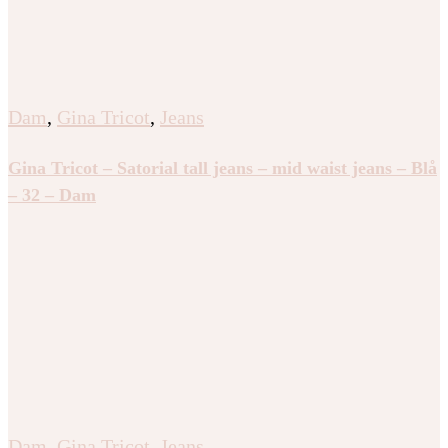
Dam
,
Gina Tricot
,
Jeans
Gina Tricot – Satorial tall jeans – mid waist jeans – Blå
– 32 – Dam
Dam
,
Gina Tricot
,
Jeans