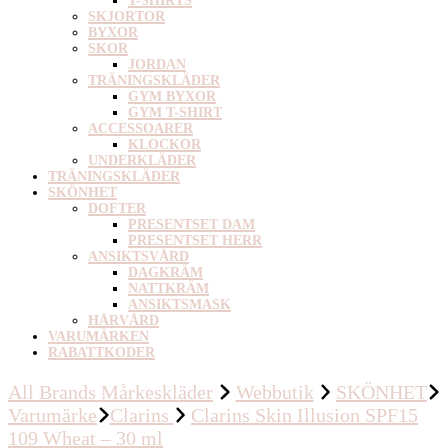
T-SHIRTS
SKJORTOR
BYXOR
SKOR
JORDAN
TRÄNINGSKLÄDER
GYM BYXOR
GYM T-SHIRT
ACCESSOARER
KLOCKOR
UNDERKLÄDER
TRÄNINGSKLÄDER
SKÖNHET
DOFTER
PRESENTSET DAM
PRESENTSET HERR
ANSIKTSVÅRD
DAGKRÄM
NATTKRÄM
ANSIKTSMASK
HÅRVÅRD
VARUMÄRKEN
RABATTKODER
All Brands Mårkeskläder
Webbutik
SKÖNHET
Varumärke
Clarins
Clarins Skin Illusion SPF15
109 Wheat – 30 ml