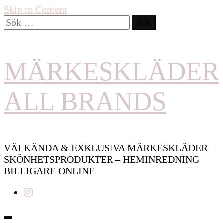
Skip to Content
Sök
efter:
MÄRKESKLÄDER
ALL BRANDS
VÄLKÄNDA & EXKLUSIVA MÄRKESKLÄDER –
SKÖNHETSPRODUKTER – HEMINREDNING
BILLIGARE ONLINE