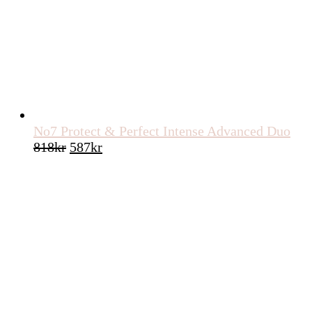
No7 Protect & Perfect Intense Advanced Duo
Det
Det
818
kr
587
kr
ursprungliga
nuvarande
priset
priset
var:
är:
818kr.
587kr.