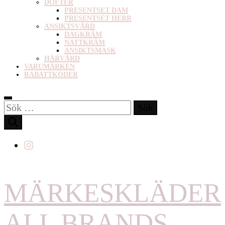
DOFTER
PRESENTSET DAM
PRESENTSET HERR
ANSIKTSVÅRD
DAGKRÄM
NATTKRÄM
ANSIKTSMASK
HÅRVÅRD
VARUMÄRKEN
RABATTKODER
Sök
efter:
MÄRKESKLÄDER
ALL BRANDS