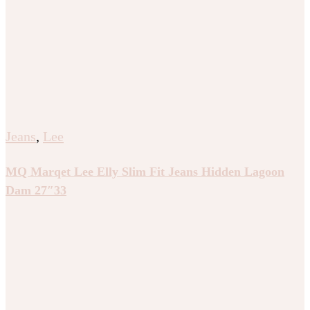
Jeans
,
Lee
MQ Marqet Lee Elly Slim Fit Jeans Hidden Lagoon
Dam 27″33