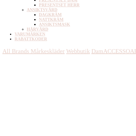
PRESENTSET DAM
PRESENTSET HERR
ANSIKTSVÅRD
DAGKRÄM
NATTKRÄM
ANSIKTSMASK
HÅRVÅRD
VARUMÄRKEN
RABATTKODER
All Brands Mårkeskläder
Webbutik
Dam
ACCESSOA