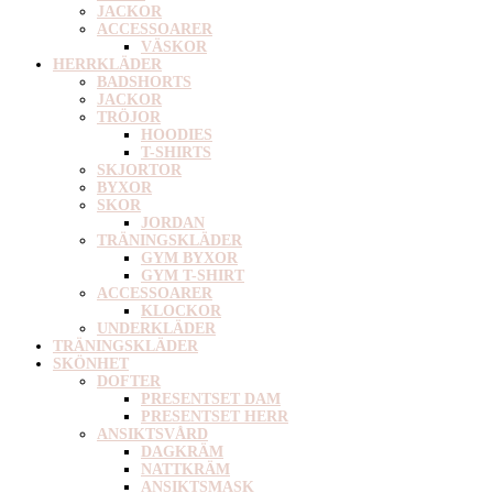
JACKOR
ACCESSOARER
VÄSKOR
HERRKLÄDER
BADSHORTS
JACKOR
TRÖJOR
HOODIES
T-SHIRTS
SKJORTOR
BYXOR
SKOR
JORDAN
TRÄNINGSKLÄDER
GYM BYXOR
GYM T-SHIRT
ACCESSOARER
KLOCKOR
UNDERKLÄDER
TRÄNINGSKLÄDER
SKÖNHET
DOFTER
PRESENTSET DAM
PRESENTSET HERR
ANSIKTSVÅRD
DAGKRÄM
NATTKRÄM
ANSIKTSMASK