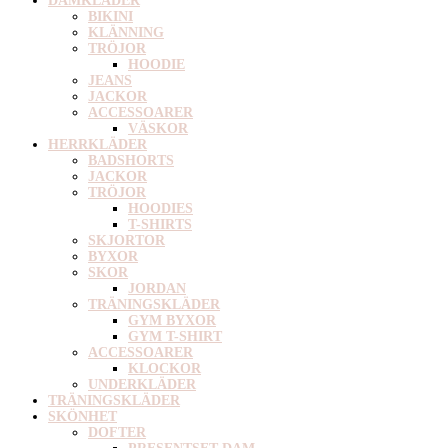
DAMKLÄDER
BIKINI
KLÄNNING
TRÖJOR
HOODIE
JEANS
JACKOR
ACCESSOARER
VÄSKOR
HERRKLÄDER
BADSHORTS
JACKOR
TRÖJOR
HOODIES
T-SHIRTS
SKJORTOR
BYXOR
SKOR
JORDAN
TRÄNINGSKLÄDER
GYM BYXOR
GYM T-SHIRT
ACCESSOARER
KLOCKOR
UNDERKLÄDER
TRÄNINGSKLÄDER
SKÖNHET
DOFTER