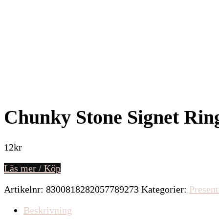
Chunky Stone Signet Rin
12
kr
Läs mer / Köp
Artikelnr:
8300818282057789273
Kategorier:
Present
Beskrivning