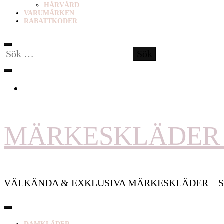
HÅRVÅRD
VARUMÄRKEN
RABATTKODER
Sök
efter:
MÄRKESKLÄDER 
VÄLKÄNDA & EXKLUSIVA MÄRKESKLÄDER – S