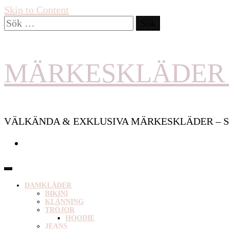
Skip to Content
Sök
efter:
MÄRKESKLÄDER 
VÄLKÄNDA & EXKLUSIVA MÄRKESKLÄDER – S
DAMKLÄDER
BIKINI
KLÄNNING
TRÖJOR
HOODIE
JEANS