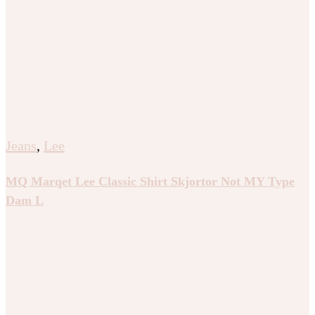
Jeans
,
Lee
MQ Marqet Lee Classic Shirt Skjortor Not MY Type
Dam L