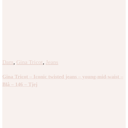
Dam
,
Gina Tricot
,
Jeans
Gina Tricot – Iconic twisted jeans – young-mid-waist –
Blå – 146 – Tjej