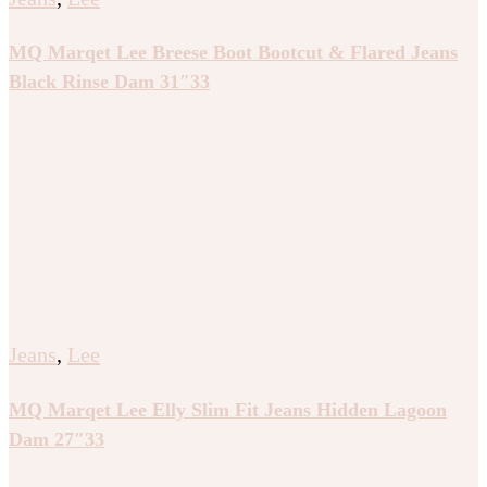
MQ Marqet Lee Breese Boot Bootcut & Flared Jeans
Black Rinse Dam 31″33
Jeans
,
Lee
MQ Marqet Lee Elly Slim Fit Jeans Hidden Lagoon
Dam 27″33