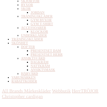
SKJORTOR
BYXOR
SKOR
JORDAN
TRÄNINGSKLÄDER
GYM BYXOR
GYM T-SHIRT
ACCESSOARER
KLOCKOR
UNDERKLÄDER
TRÄNINGSKLÄDER
SKÖNHET
DOFTER
PRESENTSET DAM
PRESENTSET HERR
ANSIKTSVÅRD
DAGKRÄM
NATTKRÄM
ANSIKTSMASK
HÅRVÅRD
VARUMÄRKEN
RABATTKODER
All Brands Mårkeskläder
Webbutik
Herr
TRÖJOR
Christopher cardigan