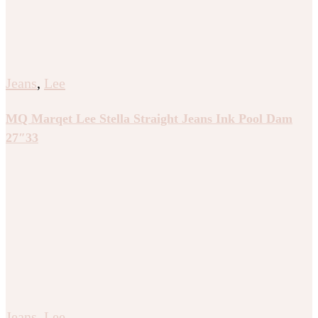
Jeans
,
Lee
MQ Marqet Lee Stella Straight Jeans Ink Pool Dam
27″33
Jeans
,
Lee