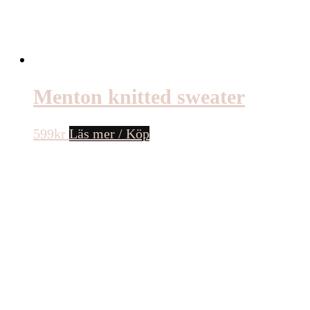
Menton knitted sweater
599
kr
Läs mer / Köp