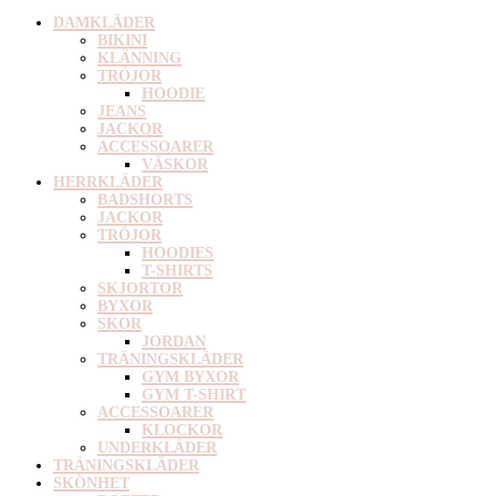
DAMKLÄDER
BIKINI
KLÄNNING
TRÖJOR
HOODIE
JEANS
JACKOR
ACCESSOARER
VÄSKOR
HERRKLÄDER
BADSHORTS
JACKOR
TRÖJOR
HOODIES
T-SHIRTS
SKJORTOR
BYXOR
SKOR
JORDAN
TRÄNINGSKLÄDER
GYM BYXOR
GYM T-SHIRT
ACCESSOARER
KLOCKOR
UNDERKLÄDER
TRÄNINGSKLÄDER
SKÖNHET