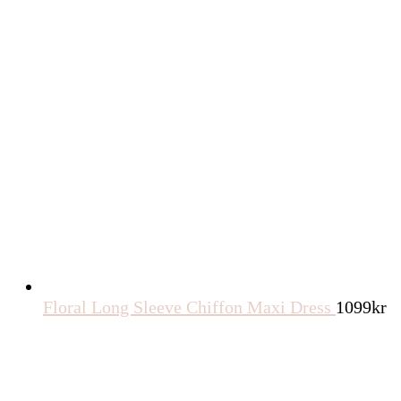
Floral Long Sleeve Chiffon Maxi Dress
1099
kr