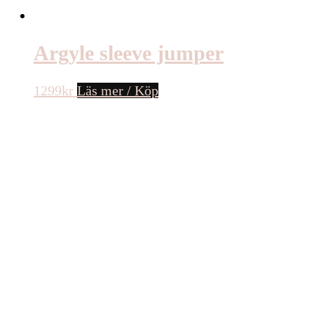
Argyle sleeve jumper
1299
kr
Läs mer / Köp