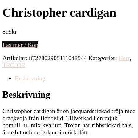
Christopher cardigan
899
kr
Läs mer / Köp
Artikelnr:
8727802905111048544
Kategorier:
Herr
,
TRÖJOR
Beskrivning
Beskrivning
Christopher cardigan är en jacquardstickad tröja med
dragkedja från Bondelid. Tillverkad i en mjuk
bomull- ullmix kvalitet. Tröjan har ribbstickad hals,
ärmslut och nederkant i mörkblått.