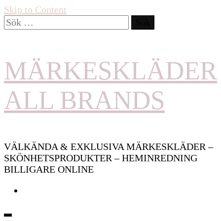
Skip to Content
Sök
efter:
MÄRKESKLÄDER
ALL BRANDS
VÄLKÄNDA & EXKLUSIVA MÄRKESKLÄDER –
SKÖNHETSPRODUKTER – HEMINREDNING
BILLIGARE ONLINE