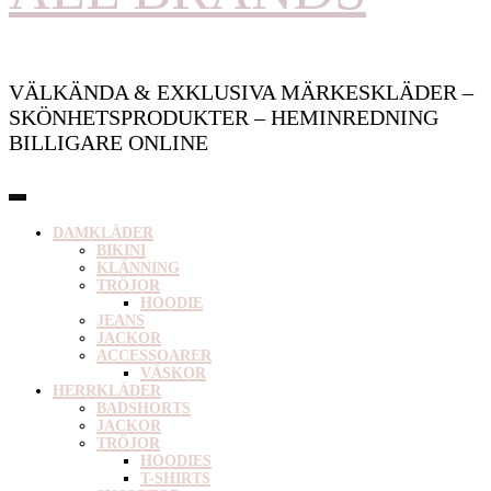
VÄLKÄNDA & EXKLUSIVA MÄRKESKLÄDER –
SKÖNHETSPRODUKTER – HEMINREDNING
BILLIGARE ONLINE
DAMKLÄDER
BIKINI
KLÄNNING
TRÖJOR
HOODIE
JEANS
JACKOR
ACCESSOARER
VÄSKOR
HERRKLÄDER
BADSHORTS
JACKOR
TRÖJOR
HOODIES
T-SHIRTS