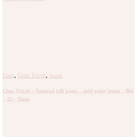
Dam
,
Gina Tricot
,
Jeans
Gina Tricot – Satorial tall jeans – mid waist jeans – Blå
– 32 – Dam