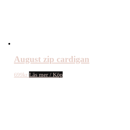
August zip cardigan
699
kr
Läs mer / Köp