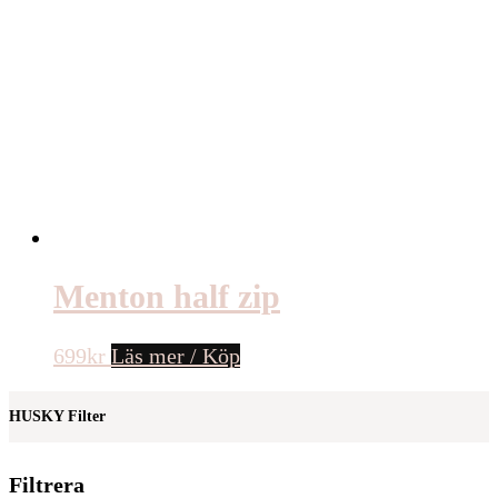
Menton half zip
699
kr
Läs mer / Köp
HUSKY Filter
Filtrera