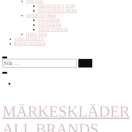
DOFTER
PRESENTSET DAM
PRESENTSET HERR
ANSIKTSVÅRD
DAGKRÄM
NATTKRÄM
ANSIKTSMASK
HÅRVÅRD
VARUMÄRKEN
RABATTKODER
Sök
efter:
MÄRKESKLÄDER
ALL BRANDS