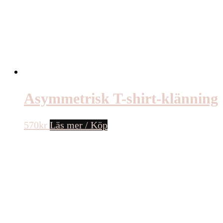
Asymmetrisk T-shirt-klänning
570
kr
Läs mer / Köp