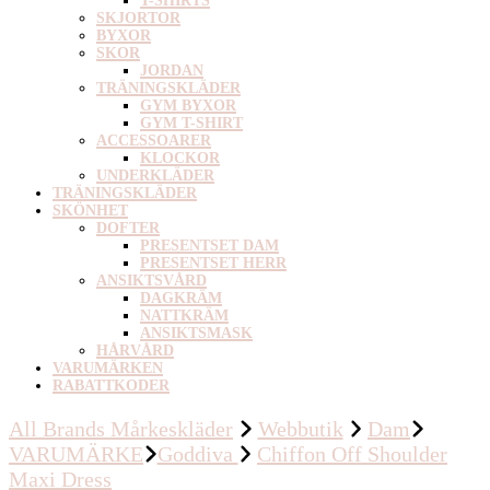
T-SHIRTS
SKJORTOR
BYXOR
SKOR
JORDAN
TRÄNINGSKLÄDER
GYM BYXOR
GYM T-SHIRT
ACCESSOARER
KLOCKOR
UNDERKLÄDER
TRÄNINGSKLÄDER
SKÖNHET
DOFTER
PRESENTSET DAM
PRESENTSET HERR
ANSIKTSVÅRD
DAGKRÄM
NATTKRÄM
ANSIKTSMASK
HÅRVÅRD
VARUMÄRKEN
RABATTKODER
All Brands Mårkeskläder
Webbutik
Dam
VARUMÄRKE
Goddiva
Chiffon Off Shoulder
Maxi Dress