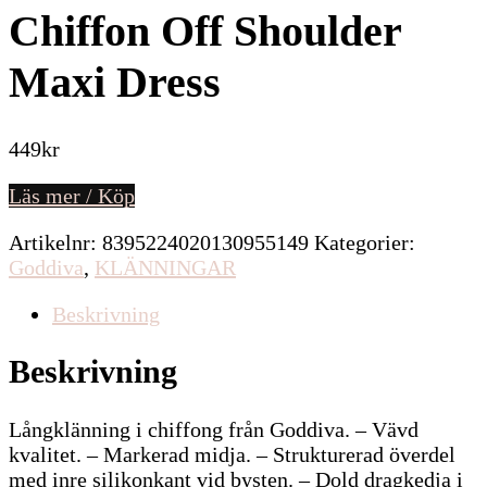
Chiffon Off Shoulder
Maxi Dress
449
kr
Läs mer / Köp
Artikelnr:
8395224020130955149
Kategorier:
Goddiva
,
KLÄNNINGAR
Beskrivning
Beskrivning
Långklänning i chiffong från Goddiva. – Vävd
kvalitet. – Markerad midja. – Strukturerad överdel
med inre silikonkant vid bysten. – Dold dragkedja i