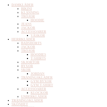
DAMKLÄDER
BIKINI
KLÄNNING
TRÖJOR
HOODIE
JEANS
JACKOR
ACCESSOARER
VÄSKOR
HERRKLÄDER
BADSHORTS
JACKOR
TRÖJOR
HOODIES
T-SHIRTS
SKJORTOR
BYXOR
SKOR
JORDAN
TRÄNINGSKLÄDER
GYM BYXOR
GYM T-SHIRT
ACCESSOARER
KLOCKOR
UNDERKLÄDER
TRÄNINGSKLÄDER
SKÖNHET