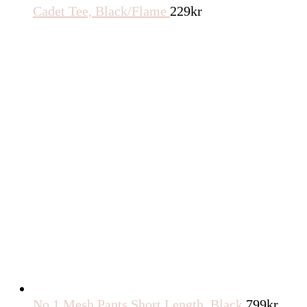
Cadet Tee, Black/Flame
229
kr
No 1 Mesh Pants Short Length, Black
799
kr