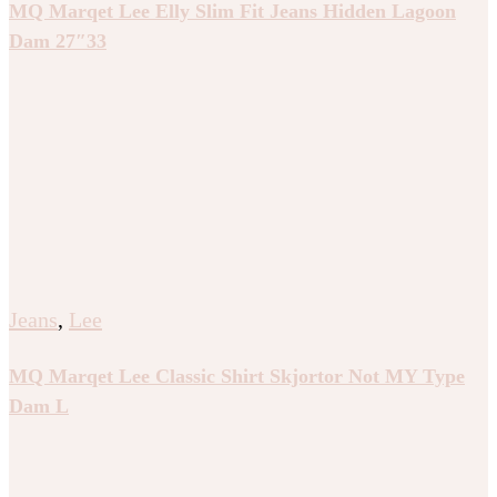
MQ Marqet Lee Elly Slim Fit Jeans Hidden Lagoon
Dam 27″33
Jeans
,
Lee
MQ Marqet Lee Classic Shirt Skjortor Not MY Type
Dam L