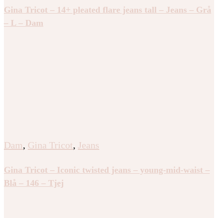
Gina Tricot – 14+ pleated flare jeans tall – Jeans – Grå
– L – Dam
Dam
,
Gina Tricot
,
Jeans
Gina Tricot – Iconic twisted jeans – young-mid-waist –
Blå – 146 – Tjej