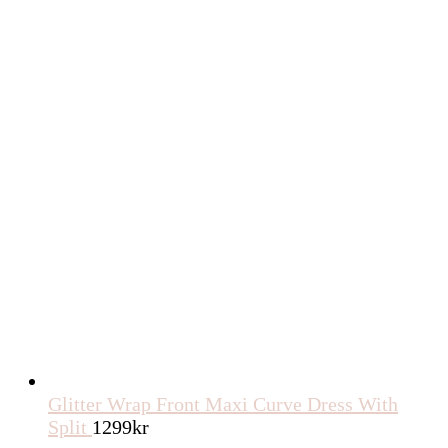
Glitter Wrap Front Maxi Curve Dress With
Split
1299
kr