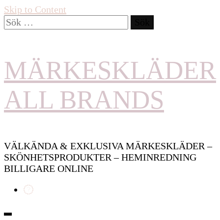
Skip to Content
Sök
efter:
MÄRKESKLÄDER
ALL BRANDS
VÄLKÄNDA & EXKLUSIVA MÄRKESKLÄDER –
SKÖNHETSPRODUKTER – HEMINREDNING
BILLIGARE ONLINE