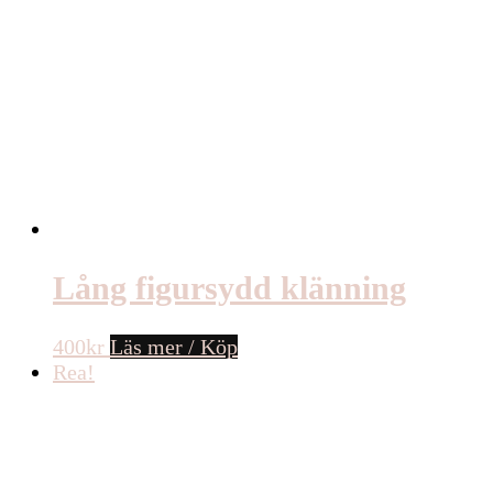
Lång figursydd klänning
400
kr
Läs mer / Köp
Rea!