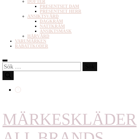
DOFTER
PRESENTSET DAM
PRESENTSET HERR
ANSIKTSVÅRD
DAGKRÄM
NATTKRÄM
ANSIKTSMASK
HÅRVÅRD
VARUMÄRKEN
RABATTKODER
Sök
efter:
MÄRKESKLÄDER
ALL BRANDS