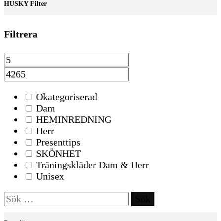
HUSKY Filter
var:
är:
360kr.
190kr.
Filtrera
Okategoriserad
Dam
HEMINREDNING
Herr
Presenttips
SKÖNHET
Träningskläder Dam & Herr
Unisex
Sök
efter: