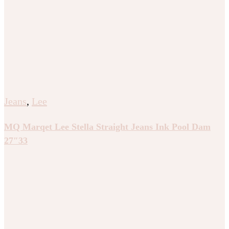
Jeans
,
Lee
MQ Marqet Lee Stella Straight Jeans Ink Pool Dam
27″33