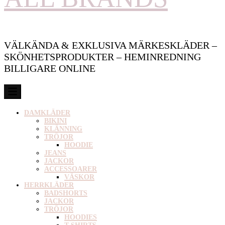
VÄLKÄNDA & EXKLUSIVA MÄRKESKLÄDER –
SKÖNHETSPRODUKTER – HEMINREDNING
BILLIGARE ONLINE
DAMKLÄDER
BIKINI
KLÄNNING
TRÖJOR
HOODIE
JEANS
JACKOR
ACCESSOARER
VÄSKOR
HERRKLÄDER
BADSHORTS
JACKOR
TRÖJOR
HOODIES