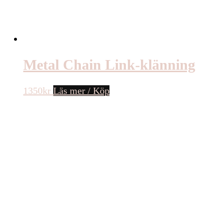
Metal Chain Link-klänning
1350
kr
Läs mer / Köp