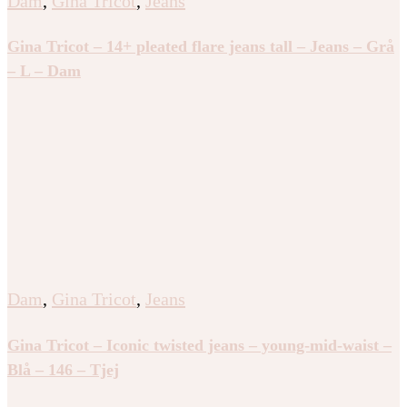
Dam
,
Gina Tricot
,
Jeans
Gina Tricot – 14+ pleated flare jeans tall – Jeans – Grå
– L – Dam
Dam
,
Gina Tricot
,
Jeans
Gina Tricot – Iconic twisted jeans – young-mid-waist –
Blå – 146 – Tjej