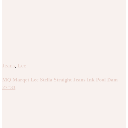
Jeans
,
Lee
MQ Marqet Lee Stella Straight Jeans Ink Pool Dam
27″33