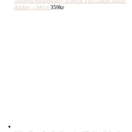
Voluspa Anniversary 3-Wick Tin Candle Baltic
Amber - 340 g
359
kr