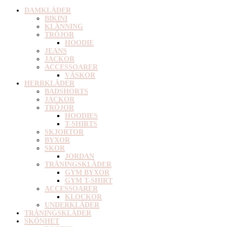
DAMKLÄDER
BIKINI
KLÄNNING
TRÖJOR
HOODIE
JEANS
JACKOR
ACCESSOARER
VÄSKOR
HERRKLÄDER
BADSHORTS
JACKOR
TRÖJOR
HOODIES
T-SHIRTS
SKJORTOR
BYXOR
SKOR
JORDAN
TRÄNINGSKLÄDER
GYM BYXOR
GYM T-SHIRT
ACCESSOARER
KLOCKOR
UNDERKLÄDER
TRÄNINGSKLÄDER
SKÖNHET