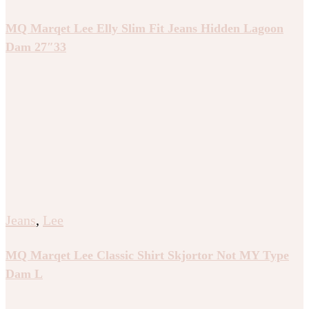
MQ Marqet Lee Elly Slim Fit Jeans Hidden Lagoon
Dam 27″33
Jeans
,
Lee
MQ Marqet Lee Classic Shirt Skjortor Not MY Type
Dam L