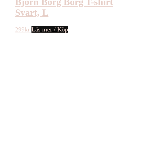
Björn Borg Borg T-shirt
Svart, L
299
kr
Läs mer / Köp