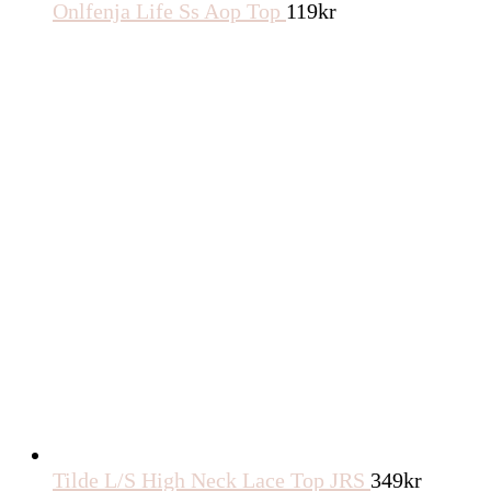
Onlfenja Life Ss Aop Top
119
kr
Tilde L/S High Neck Lace Top JRS
349
kr