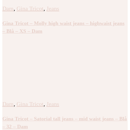
Dam
,
Gina Tricot
,
Jeans
Gina Tricot – Molly high waist jeans – highwaist jeans
– Blå – XS – Dam
Dam
,
Gina Tricot
,
Jeans
Gina Tricot – Satorial tall jeans – mid waist jeans – Blå
– 32 – Dam