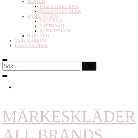
DOFTER
PRESENTSET DAM
PRESENTSET HERR
ANSIKTSVÅRD
DAGKRÄM
NATTKRÄM
ANSIKTSMASK
HÅRVÅRD
VARUMÄRKEN
RABATTKODER
Sök
efter:
MÄRKESKLÄDER
ALL BRANDS