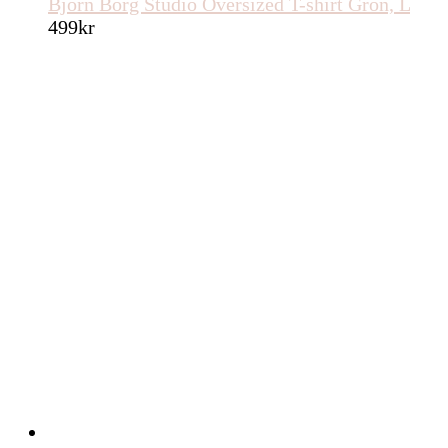
Björn Borg Studio Oversized T-shirt Grön, L
499
kr