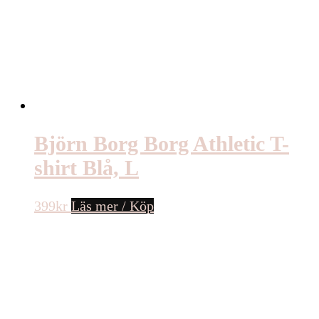
Björn Borg Borg Athletic T-
shirt Blå, L
399
kr
Läs mer / Köp