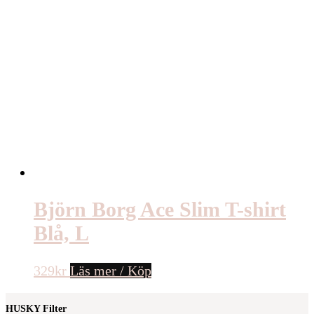
Björn Borg Ace Slim T-shirt
Blå, L
329
kr
Läs mer / Köp
HUSKY Filter