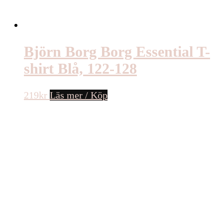
Björn Borg Borg Essential T-
shirt Blå, 122-128
219
kr
Läs mer / Köp