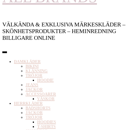
VÄLKÄNDA & EXKLUSIVA MÄRKESKLÄDER –
SKÖNHETSPRODUKTER – HEMINREDNING
BILLIGARE ONLINE
DAMKLÄDER
BIKINI
KLÄNNING
TRÖJOR
HOODIE
JEANS
JACKOR
ACCESSOARER
VÄSKOR
HERRKLÄDER
BADSHORTS
JACKOR
TRÖJOR
HOODIES
T-SHIRTS