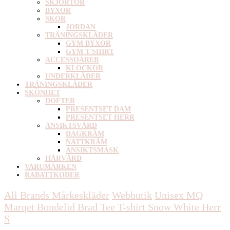
SKJORTOR
BYXOR
SKOR
JORDAN
TRÄNINGSKLÄDER
GYM BYXOR
GYM T-SHIRT
ACCESSOARER
KLOCKOR
UNDERKLÄDER
TRÄNINGSKLÄDER
SKÖNHET
DOFTER
PRESENTSET DAM
PRESENTSET HERR
ANSIKTSVÅRD
DAGKRÄM
NATTKRÄM
ANSIKTSMASK
HÅRVÅRD
VARUMÄRKEN
RABATTKODER
All Brands Mårkeskläder
Webbutik
Unisex
MQ
Marqet Bondelid Brad Tee T-shirt Snow White Herr
S