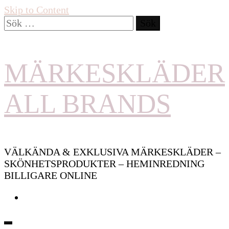
Skip to Content
Sök
efter:
MÄRKESKLÄDER
ALL BRANDS
VÄLKÄNDA & EXKLUSIVA MÄRKESKLÄDER –
SKÖNHETSPRODUKTER – HEMINREDNING
BILLIGARE ONLINE