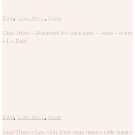
Dam
,
Gina Tricot
,
Jeans
Gina Tricot – Decorated low flare jeans – Jeans – Svart
– L – Dam
Dam
,
Gina Tricot
,
Jeans
Gina Tricot – Low wide front seam jeans – wide jeans –