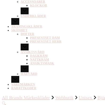
ACCESSOARER
KLOCKOR
UNDERKLÄDER
TRÄNINGSKLÄDER
SKÖNHET
DOFTER
PRESENTSET DAM
PRESENTSET HERR
ANSIKTSVÅRD
DAGKRÄM
NATTKRÄM
ANSIKTSMASK
HÅRVÅRD
VARUMÄRKEN
RABATTKODER
All Brands Mårkeskläder
Webbutik
Unisex
Bjö
🔍