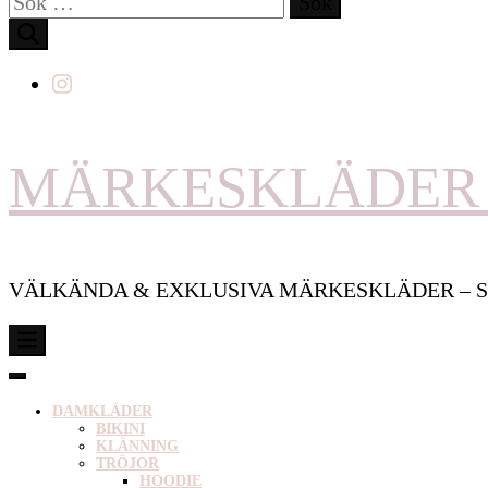
efter:
MÄRKESKLÄDER 
VÄLKÄNDA & EXKLUSIVA MÄRKESKLÄDER – S
DAMKLÄDER
BIKINI
KLÄNNING
TRÖJOR
HOODIE