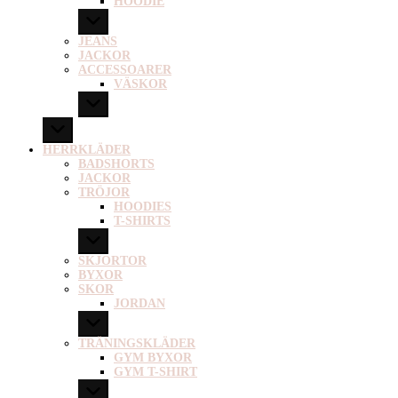
HOODIE
JEANS
JACKOR
ACCESSOARER
VÄSKOR
HERRKLÄDER
BADSHORTS
JACKOR
TRÖJOR
HOODIES
T-SHIRTS
SKJORTOR
BYXOR
SKOR
JORDAN
TRÄNINGSKLÄDER
GYM BYXOR
GYM T-SHIRT