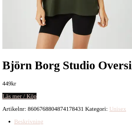
Björn Borg Studio Oversi
449
kr
Läs mer / Köp
Artikelnr:
8606768804874178431
Kategori:
Unisex
Beskrivning