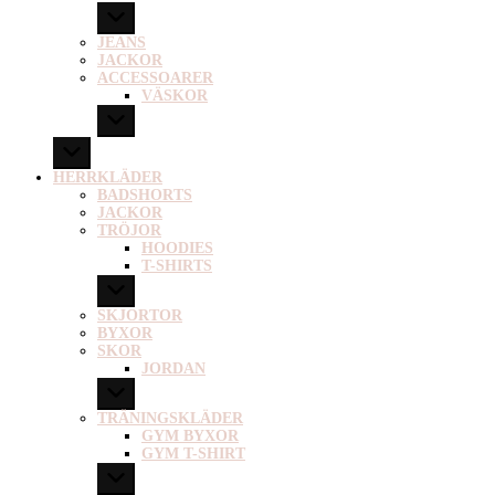
JEANS
JACKOR
ACCESSOARER
VÄSKOR
HERRKLÄDER
BADSHORTS
JACKOR
TRÖJOR
HOODIES
T-SHIRTS
SKJORTOR
BYXOR
SKOR
JORDAN
TRÄNINGSKLÄDER
GYM BYXOR
GYM T-SHIRT