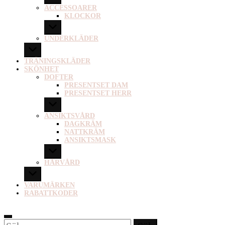
ACCESSOARER
KLOCKOR
UNDERKLÄDER
TRÄNINGSKLÄDER
SKÖNHET
DOFTER
PRESENTSET DAM
PRESENTSET HERR
ANSIKTSVÅRD
DAGKRÄM
NATTKRÄM
ANSIKTSMASK
HÅRVÅRD
VARUMÄRKEN
RABATTKODER
Sök