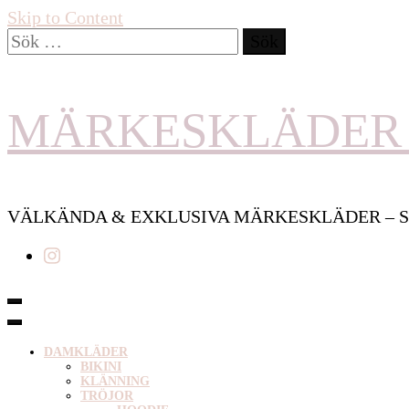
Skip to Content
Sök
efter:
MÄRKESKLÄDER 
VÄLKÄNDA & EXKLUSIVA MÄRKESKLÄDER – S
DAMKLÄDER
BIKINI
KLÄNNING
TRÖJOR