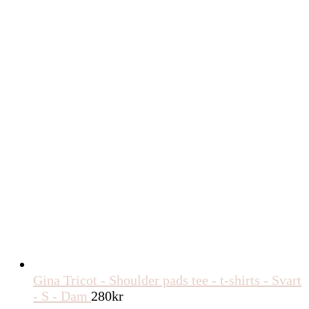
Gina Tricot - Shoulder pads tee - t-shirts - Svart
- S - Dam
280
kr