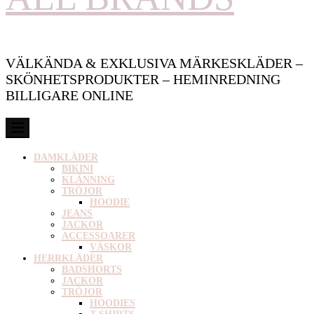
VÄLKÄNDA & EXKLUSIVA MÄRKESKLÄDER –
SKÖNHETSPRODUKTER – HEMINREDNING
BILLIGARE ONLINE
DAMKLÄDER
BIKINI
KLÄNNING
TRÖJOR
HOODIE
JEANS
JACKOR
ACCESSOARER
VÄSKOR
HERRKLÄDER
BADSHORTS
JACKOR
TRÖJOR
HOODIES