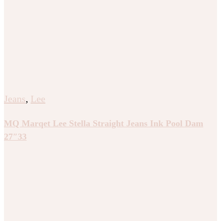
Jeans
,
Lee
MQ Marqet Lee Stella Straight Jeans Ink Pool Dam
27″33