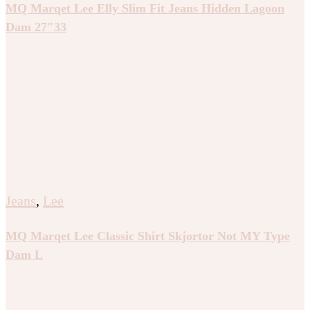
MQ Marqet Lee Elly Slim Fit Jeans Hidden Lagoon
Dam 27″33
Jeans
,
Lee
MQ Marqet Lee Classic Shirt Skjortor Not MY Type
Dam L