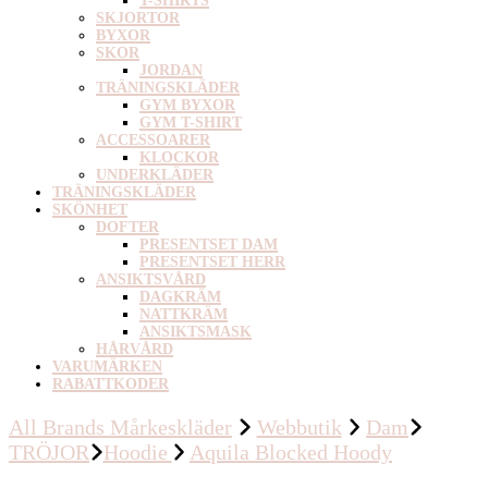
T-SHIRTS
SKJORTOR
BYXOR
SKOR
JORDAN
TRÄNINGSKLÄDER
GYM BYXOR
GYM T-SHIRT
ACCESSOARER
KLOCKOR
UNDERKLÄDER
TRÄNINGSKLÄDER
SKÖNHET
DOFTER
PRESENTSET DAM
PRESENTSET HERR
ANSIKTSVÅRD
DAGKRÄM
NATTKRÄM
ANSIKTSMASK
HÅRVÅRD
VARUMÄRKEN
RABATTKODER
All Brands Mårkeskläder
Webbutik
Dam
TRÖJOR
Hoodie
Aquila Blocked Hoody