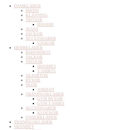
DAMKLÄDER
BIKINI
KLÄNNING
TRÖJOR
HOODIE
JEANS
JACKOR
ACCESSOARER
VÄSKOR
HERRKLÄDER
BADSHORTS
JACKOR
TRÖJOR
HOODIES
T-SHIRTS
SKJORTOR
BYXOR
SKOR
JORDAN
TRÄNINGSKLÄDER
GYM BYXOR
GYM T-SHIRT
ACCESSOARER
KLOCKOR
UNDERKLÄDER
TRÄNINGSKLÄDER
SKÖNHET