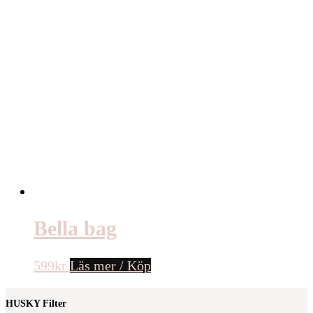
Bella bag
599
kr
Läs mer / Köp
HUSKY Filter