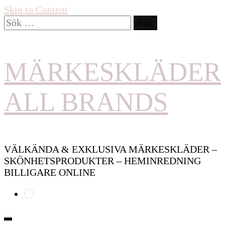
Skip to Content
Sök
efter:
MÄRKESKLÄDER
ALL BRANDS
VÄLKÄNDA & EXKLUSIVA MÄRKESKLÄDER –
SKÖNHETSPRODUKTER – HEMINREDNING
BILLIGARE ONLINE