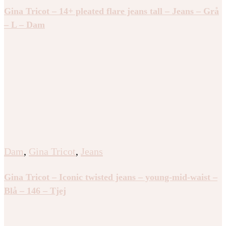
Gina Tricot – 14+ pleated flare jeans tall – Jeans – Grå
– L – Dam
Dam
,
Gina Tricot
,
Jeans
Gina Tricot – Iconic twisted jeans – young-mid-waist –
Blå – 146 – Tjej