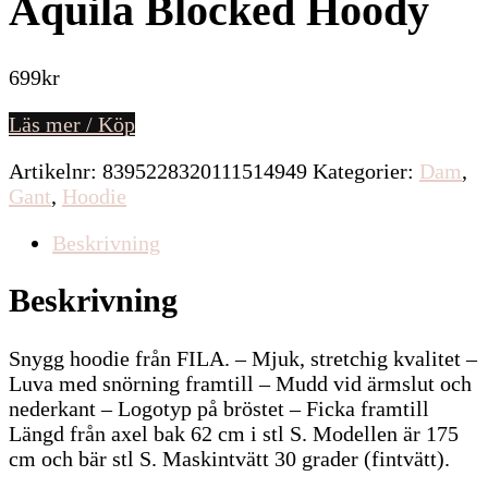
Aquila Blocked Hoody
699
kr
Läs mer / Köp
Artikelnr:
8395228320111514949
Kategorier:
Dam
,
Gant
,
Hoodie
Beskrivning
Beskrivning
Snygg hoodie från FILA. – Mjuk, stretchig kvalitet –
Luva med snörning framtill – Mudd vid ärmslut och
nederkant – Logotyp på bröstet – Ficka framtill
Längd från axel bak 62 cm i stl S. Modellen är 175
cm och bär stl S. Maskintvätt 30 grader (fintvätt).