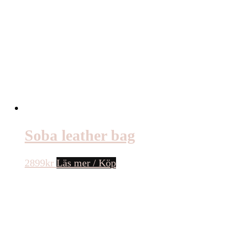
Soba leather bag
2899
kr
Läs mer / Köp