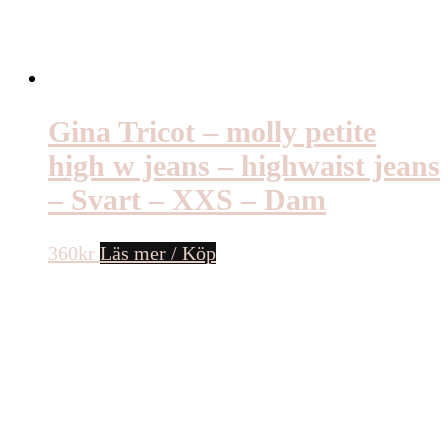
Gina Tricot – molly petite
high w jeans – highwaist jeans
– Svart – XXS – Dam
360
kr
Läs mer / Köp