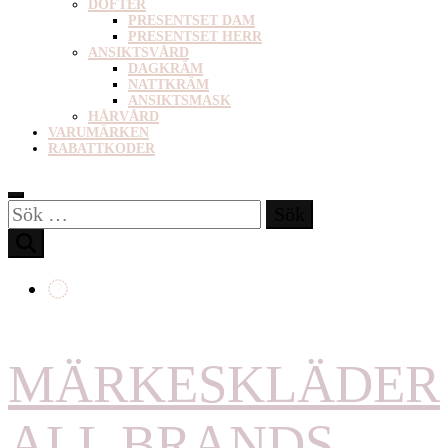
DOFTER
PRESENTSET DAM
PRESENTSET HERR
ANSIKTSVÅRD
DAGKRÄM
NATTKRÄM
ANSIKTSMASK
HÅRVÅRD
VARUMÄRKEN
RABATTKODER
Sök
efter:
MÄRKESKLÄDER
ALL BRANDS