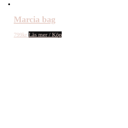
Marcia bag
799
kr
Läs mer / Köp