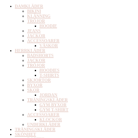
DAMKLÄDER
BIKINI
KLÄNNING
TRÖJOR
HOODIE
JEANS
JACKOR
ACCESSOARER
VÄSKOR
HERRKLÄDER
BADSHORTS
JACKOR
TRÖJOR
HOODIES
T-SHIRTS
SKJORTOR
BYXOR
SKOR
JORDAN
TRÄNINGSKLÄDER
GYM BYXOR
GYM T-SHIRT
ACCESSOARER
KLOCKOR
UNDERKLÄDER
TRÄNINGSKLÄDER
SKÖNHET