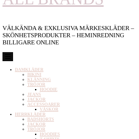
VÄLKÄNDA & EXKLUSIVA MÄRKESKLÄDER –
SKÖNHETSPRODUKTER – HEMINREDNING
BILLIGARE ONLINE
DAMKLÄDER
BIKINI
KLÄNNING
TRÖJOR
HOODIE
JEANS
JACKOR
ACCESSOARER
VÄSKOR
HERRKLÄDER
BADSHORTS
JACKOR
TRÖJOR
HOODIES