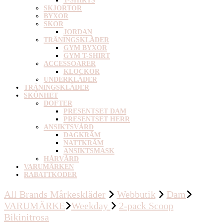
T-SHIRTS
SKJORTOR
BYXOR
SKOR
JORDAN
TRÄNINGSKLÄDER
GYM BYXOR
GYM T-SHIRT
ACCESSOARER
KLOCKOR
UNDERKLÄDER
TRÄNINGSKLÄDER
SKÖNHET
DOFTER
PRESENTSET DAM
PRESENTSET HERR
ANSIKTSVÅRD
DAGKRÄM
NATTKRÄM
ANSIKTSMASK
HÅRVÅRD
VARUMÄRKEN
RABATTKODER
All Brands Mårkeskläder
Webbutik
Dam
VARUMÄRKE
Weekday
2-pack Scoop
Bikinitrosa