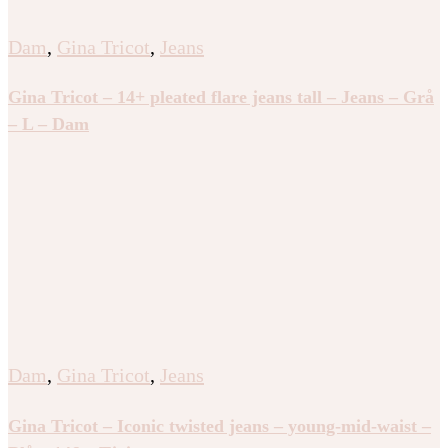
Dam
,
Gina Tricot
,
Jeans
Gina Tricot – 14+ pleated flare jeans tall – Jeans – Grå
– L – Dam
Dam
,
Gina Tricot
,
Jeans
Gina Tricot – Iconic twisted jeans – young-mid-waist –