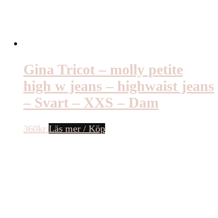
Gina Tricot – molly petite
high w jeans – highwaist jeans
– Svart – XXS – Dam
360
kr
Läs mer / Köp