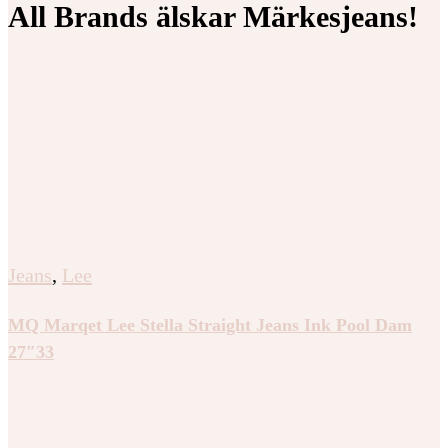
All Brands älskar Märkesjeans!
Jeans
,
Lee
MQ Marqet Lee Stella Straight Jeans Ink Pool Dam
27″33