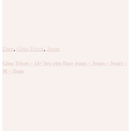
Dam
,
Gina Tricot
,
Jeans
Gina Tricot – 14+ low rise flare jeans – Jeans – Svart –
M – Dam