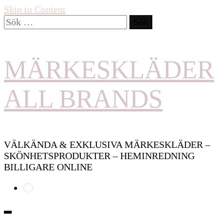
Skip to Content
Sök
efter:
MÄRKESKLÄDER
ALL BRANDS
VÄLKÄNDA & EXKLUSIVA MÄRKESKLÄDER –
SKÖNHETSPRODUKTER – HEMINREDNING
BILLIGARE ONLINE