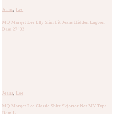
Jeans
,
Lee
MQ Marqet Lee Elly Slim Fit Jeans Hidden Lagoon
Dam 27″33
Jeans
,
Lee
MQ Marqet Lee Classic Shirt Skjortor Not MY Type
Dam L