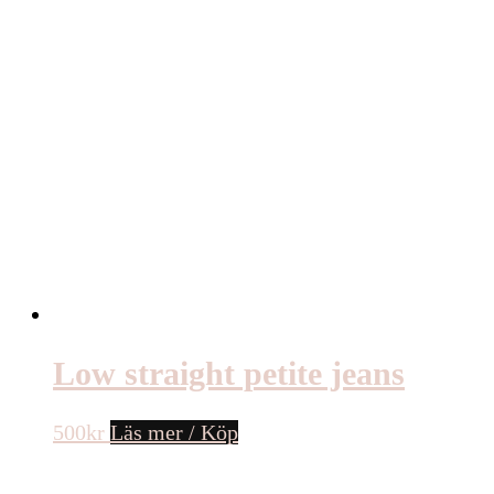
Low straight petite jeans
500
kr
Läs mer / Köp