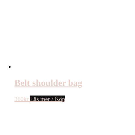
Belt shoulder bag
360
kr
Läs mer / Köp