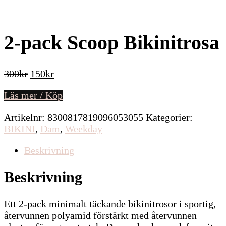
2-pack Scoop Bikinitrosa
Det
Det
300
kr
150
kr
ursprungliga
nuvarande
Läs mer / Köp
priset
priset
var:
är:
Artikelnr:
8300817819096053055
Kategorier:
300kr.
150kr.
BIKINI
,
Dam
,
Weekday
Beskrivning
Beskrivning
Ett 2-pack minimalt täckande bikinitrosor i sportig,
återvunnen polyamid förstärkt med återvunnen