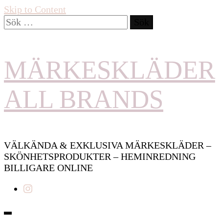
Skip to Content
Sök
efter:
MÄRKESKLÄDER
ALL BRANDS
VÄLKÄNDA & EXKLUSIVA MÄRKESKLÄDER –
SKÖNHETSPRODUKTER – HEMINREDNING
BILLIGARE ONLINE