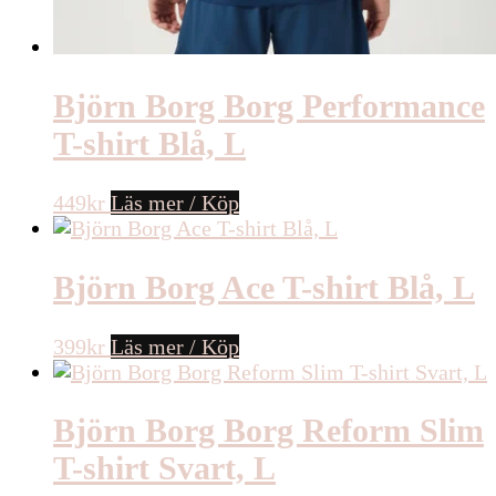
Björn Borg Borg Performance
T-shirt Blå, L
449
kr
Läs mer / Köp
Björn Borg Ace T-shirt Blå, L
399
kr
Läs mer / Köp
Björn Borg Borg Reform Slim
T-shirt Svart, L