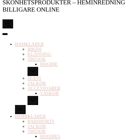
SKÖNHETSPRODUKTER – HEMINREDNING
BILLIGARE ONLINE
DAMKLÄDER
BIKINI
KLÄNNING
TRÖJOR
HOODIE
JEANS
JACKOR
ACCESSOARER
VÄSKOR
HERRKLÄDER
BADSHORTS
JACKOR
TRÖJOR
HOODIES