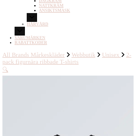
DAGKRÄM
NATTKRÄM
ANSIKTSMASK
HÅRVÅRD
VARUMÄRKEN
RABATTKODER
All Brands Mårkeskläder
Webbutik
Unisex
2-
pack figurnära ribbade T-shirts
🔍