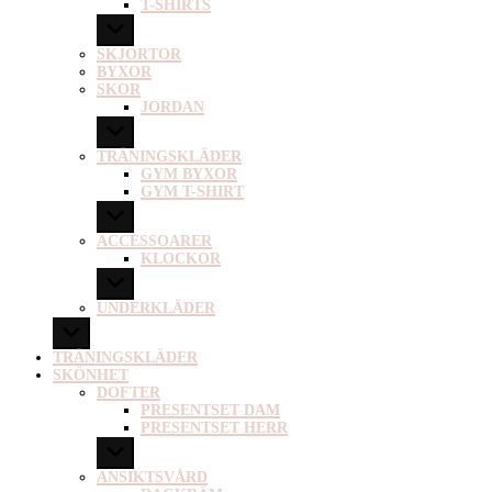
T-SHIRTS
SKJORTOR
BYXOR
SKOR
JORDAN
TRÄNINGSKLÄDER
GYM BYXOR
GYM T-SHIRT
ACCESSOARER
KLOCKOR
UNDERKLÄDER
TRÄNINGSKLÄDER
SKÖNHET
DOFTER
PRESENTSET DAM
PRESENTSET HERR
ANSIKTSVÅRD