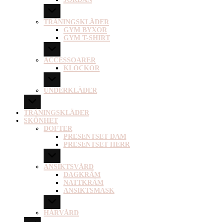
TRÄNINGSKLÄDER
GYM BYXOR
GYM T-SHIRT
ACCESSOARER
KLOCKOR
UNDERKLÄDER
TRÄNINGSKLÄDER
SKÖNHET
DOFTER
PRESENTSET DAM
PRESENTSET HERR
ANSIKTSVÅRD
DAGKRÄM
NATTKRÄM
ANSIKTSMASK
HÅRVÅRD