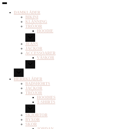
DAMKLÄDER
BIKINI
KLÄNNING
TRÖJOR
HOODIE
JEANS
JACKOR
ACCESSOARER
VÄSKOR
HERRKLÄDER
BADSHORTS
JACKOR
TRÖJOR
HOODIES
T-SHIRTS
SKJORTOR
BYXOR
SKOR
JORDAN