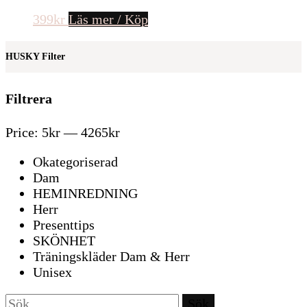
399
kr
Läs mer / Köp
HUSKY Filter
Filtrera
Price:
5kr
—
4265kr
Okategoriserad
Dam
HEMINREDNING
Herr
Presenttips
SKÖNHET
Träningskläder Dam & Herr
Unisex
Sök