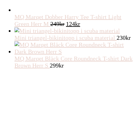
MQ Marqet Dobber Harry Tee T-shirt Light
Det
Det
Green Herr M
249
kr
124
kr
ursprungliga
nuvarande
priset
priset
Mini triangel-bikinitopp i scuba material
230
kr
var:
är:
249kr.
124kr.
MQ Marqet Bläck Core Roundneck T-shirt Dark
Brown Herr S
299
kr