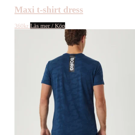
Maxi t-shirt dress
360
kr
Läs mer / Köp