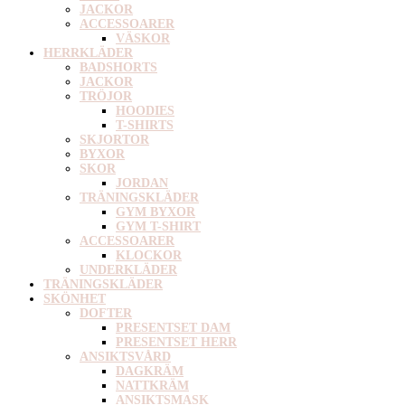
JACKOR
ACCESSOARER
VÄSKOR
HERRKLÄDER
BADSHORTS
JACKOR
TRÖJOR
HOODIES
T-SHIRTS
SKJORTOR
BYXOR
SKOR
JORDAN
TRÄNINGSKLÄDER
GYM BYXOR
GYM T-SHIRT
ACCESSOARER
KLOCKOR
UNDERKLÄDER
TRÄNINGSKLÄDER
SKÖNHET
DOFTER
PRESENTSET DAM
PRESENTSET HERR
ANSIKTSVÅRD
DAGKRÄM
NATTKRÄM
ANSIKTSMASK