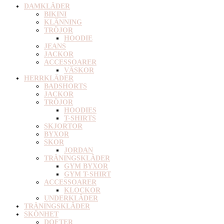
DAMKLÄDER
BIKINI
KLÄNNING
TRÖJOR
HOODIE
JEANS
JACKOR
ACCESSOARER
VÄSKOR
HERRKLÄDER
BADSHORTS
JACKOR
TRÖJOR
HOODIES
T-SHIRTS
SKJORTOR
BYXOR
SKOR
JORDAN
TRÄNINGSKLÄDER
GYM BYXOR
GYM T-SHIRT
ACCESSOARER
KLOCKOR
UNDERKLÄDER
TRÄNINGSKLÄDER
SKÖNHET
DOFTER