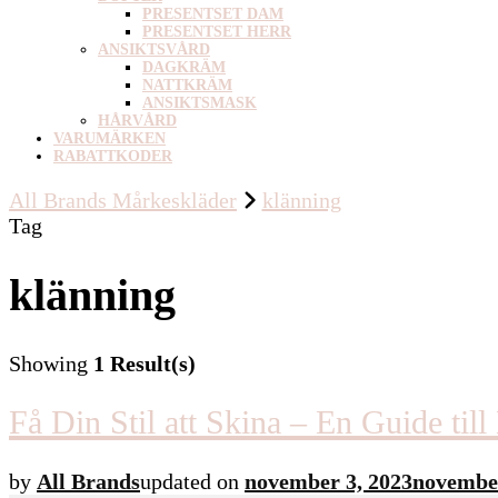
PRESENTSET DAM
PRESENTSET HERR
ANSIKTSVÅRD
DAGKRÄM
NATTKRÄM
ANSIKTSMASK
HÅRVÅRD
VARUMÄRKEN
RABATTKODER
All Brands Mårkeskläder
klänning
Tag
klänning
Showing
1 Result(s)
Få Din Stil att Skina – En Guide til
by
All Brands
updated on
november 3, 2023
november