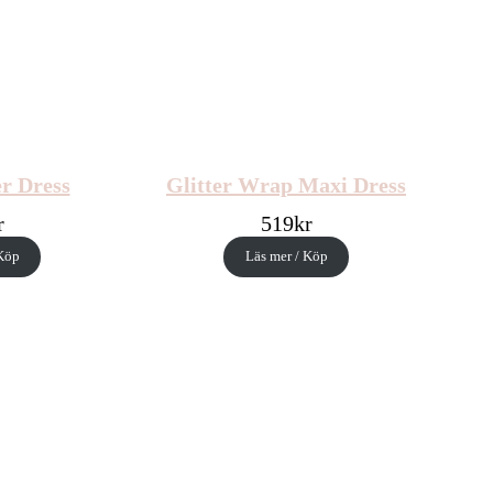
r Dress
Glitter Wrap Maxi Dress
r
519
kr
 Köp
Läs mer / Köp