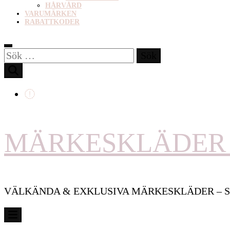
HÅRVÅRD
VARUMÄRKEN
RABATTKODER
Sök
efter:
MÄRKESKLÄDER 
VÄLKÄNDA & EXKLUSIVA MÄRKESKLÄDER – S