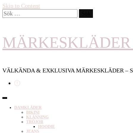
Skip to Content
Sök
efter:
MÄRKESKLÄDER 
VÄLKÄNDA & EXKLUSIVA MÄRKESKLÄDER – S
DAMKLÄDER
BIKINI
KLÄNNING
TRÖJOR
HOODIE
JEANS