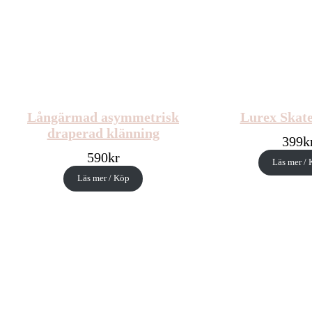
Långärmad asymmetrisk
Lurex Skate
draperad klänning
399
k
590
kr
Läs mer /
Läs mer / Köp