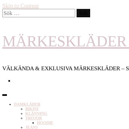
Skip to Content
Sök
efter:
MÄRKESKLÄDER 
VÄLKÄNDA & EXKLUSIVA MÄRKESKLÄDER – S
DAMKLÄDER
BIKINI
KLÄNNING
TRÖJOR
HOODIE
JEANS