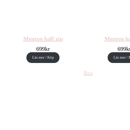
Menton half zip
Menton ha
699
kr
699
k
Läs mer / Köp
Läs mer /
Produkter
Rea
på
rea