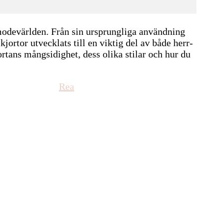
odevärlden. Från sin ursprungliga användning
kjortor utvecklats till en viktig del av både herr-
tans mångsidighet, dess olika stilar och hur du
Produkter
Rea
på
rea