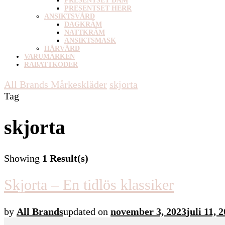
PRESENTSET DAM
PRESENTSET HERR
ANSIKTSVÅRD
DAGKRÄM
NATTKRÄM
ANSIKTSMASK
HÅRVÅRD
VARUMÄRKEN
RABATTKODER
All Brands Mårkeskläder
skjorta
Tag
skjorta
Showing
1 Result(s)
Skjorta – En tidlös klassiker
by
All Brands
updated on
november 3, 2023
juli 11, 