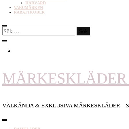
HÅRVÅRD
VARUMÄRKEN
RABATTKODER
Sök
efter:
MÄRKESKLÄDER 
VÄLKÄNDA & EXKLUSIVA MÄRKESKLÄDER – S