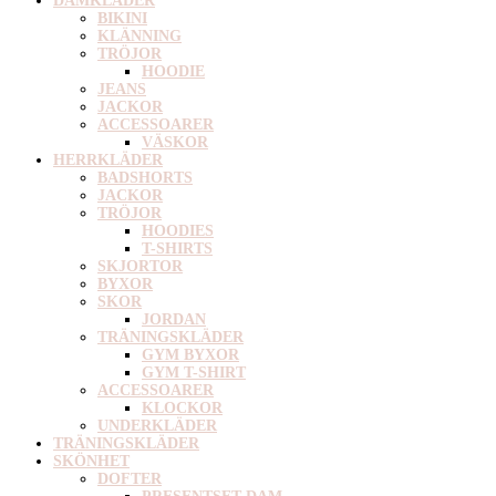
DAMKLÄDER
BIKINI
KLÄNNING
TRÖJOR
HOODIE
JEANS
JACKOR
ACCESSOARER
VÄSKOR
HERRKLÄDER
BADSHORTS
JACKOR
TRÖJOR
HOODIES
T-SHIRTS
SKJORTOR
BYXOR
SKOR
JORDAN
TRÄNINGSKLÄDER
GYM BYXOR
GYM T-SHIRT
ACCESSOARER
KLOCKOR
UNDERKLÄDER
TRÄNINGSKLÄDER
SKÖNHET
DOFTER