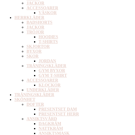
JACKOR
ACCESSOARER
VÄSKOR
HERRKLÄDER
BADSHORTS
JACKOR
TRÖJOR
HOODIES
T-SHIRTS
SKJORTOR
BYXOR
SKOR
JORDAN
TRÄNINGSKLÄDER
GYM BYXOR
GYM T-SHIRT
ACCESSOARER
KLOCKOR
UNDERKLÄDER
TRÄNINGSKLÄDER
SKÖNHET
DOFTER
PRESENTSET DAM
PRESENTSET HERR
ANSIKTSVÅRD
DAGKRÄM
NATTKRÄM
ANSIKTSMASK