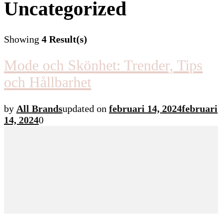
Uncategorized
Showing
4 Result(s)
Mode och Skönhet: Trender, Tips
och Hållbarhet
by
All Brands
updated on
februari 14, 2024
februari
14, 2024
0