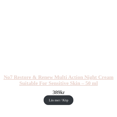
No7 Restore & Renew Multi Action Night Cream
Suitable For Sensitive Skin – 50 ml
389
kr
Läs mer / Köp