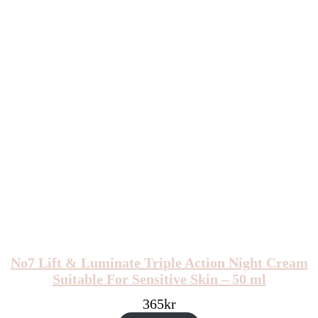
No7 Lift & Luminate Triple Action Night Cream
Suitable For Sensitive Skin – 50 ml
365
kr