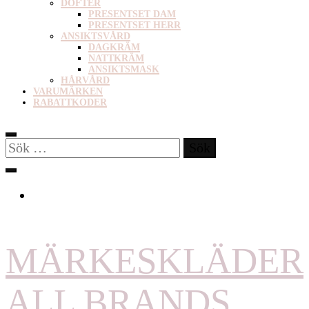
DOFTER
PRESENTSET DAM
PRESENTSET HERR
ANSIKTSVÅRD
DAGKRÄM
NATTKRÄM
ANSIKTSMASK
HÅRVÅRD
VARUMÄRKEN
RABATTKODER
Sök
efter:
MÄRKESKLÄDER
ALL BRANDS