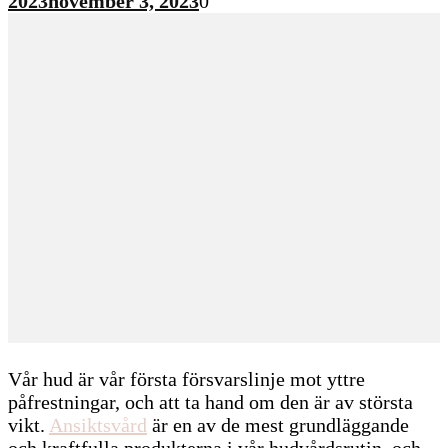
2023
november 3, 2023
0
Vår hud är vår första försvarslinje mot yttre
påfrestningar, och att ta hand om den är av största
vikt.
Ansiktsvård
är en av de mest grundläggande
och kraftfulla produkterna i vår hudvårdsrutin, och