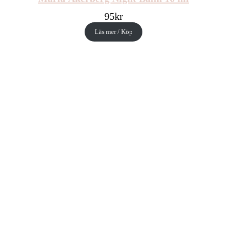
95
kr
Läs mer / Köp