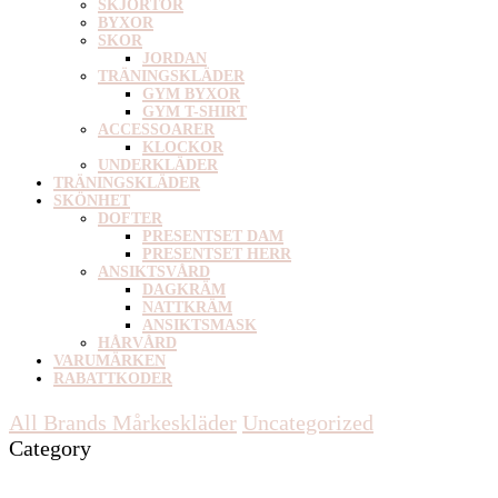
SKJORTOR
BYXOR
SKOR
JORDAN
TRÄNINGSKLÄDER
GYM BYXOR
GYM T-SHIRT
ACCESSOARER
KLOCKOR
UNDERKLÄDER
TRÄNINGSKLÄDER
SKÖNHET
DOFTER
PRESENTSET DAM
PRESENTSET HERR
ANSIKTSVÅRD
DAGKRÄM
NATTKRÄM
ANSIKTSMASK
HÅRVÅRD
VARUMÄRKEN
RABATTKODER
All Brands Mårkeskläder
Uncategorized
Category