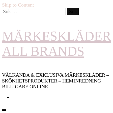
Skip to Content
Sök
efter:
MÄRKESKLÄDER
ALL BRANDS
VÄLKÄNDA & EXKLUSIVA MÄRKESKLÄDER –
SKÖNHETSPRODUKTER – HEMINREDNING
BILLIGARE ONLINE