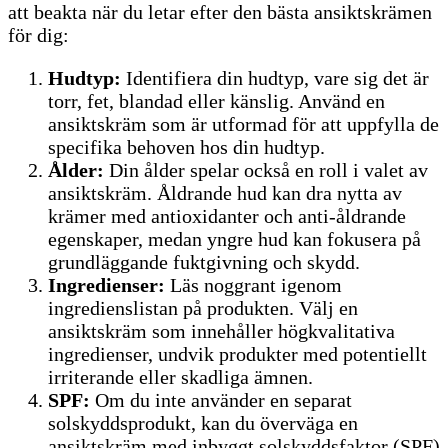
att beakta när du letar efter den bästa ansiktskrämen
för dig:
Hudtyp:
Identifiera din hudtyp, vare sig det är
torr, fet, blandad eller känslig. Använd en
ansiktskräm som är utformad för att uppfylla de
specifika behoven hos din hudtyp.
Ålder:
Din ålder spelar också en roll i valet av
ansiktskräm. Åldrande hud kan dra nytta av
krämer med antioxidanter och anti-åldrande
egenskaper, medan yngre hud kan fokusera på
grundläggande fuktgivning och skydd.
Ingredienser:
Läs noggrant igenom
ingredienslistan på produkten. Välj en
ansiktskräm som innehåller högkvalitativa
ingredienser, undvik produkter med potentiellt
irriterande eller skadliga ämnen.
SPF:
Om du inte använder en separat
solskyddsprodukt, kan du överväga en
ansiktskräm med inbyggt solskyddsfaktor (SPF)