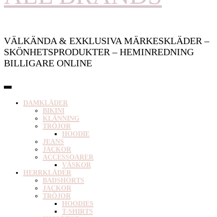
VÄLKÄNDA & EXKLUSIVA MÄRKESKLÄDER –
SKÖNHETSPRODUKTER – HEMINREDNING
BILLIGARE ONLINE
DAMKLÄDER
BIKINI
KLÄNNING
TRÖJOR
HOODIE
JEANS
JACKOR
ACCESSOARER
VÄSKOR
HERRKLÄDER
BADSHORTS
JACKOR
TRÖJOR
HOODIES
T-SHIRTS