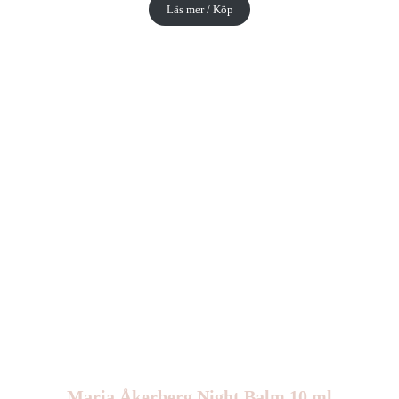
Läs mer / Köp
Maria Åkerberg Night Balm 10 ml