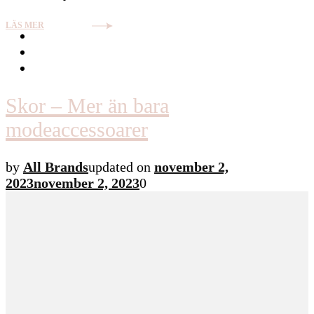
LÄS MER
Skor – Mer än bara
modeaccessoarer
by
All Brands
updated on
november 2,
2023
november 2, 2023
0