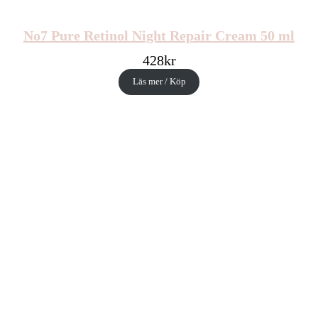
No7 Pure Retinol Night Repair Cream 50 ml
428
kr
Läs mer / Köp