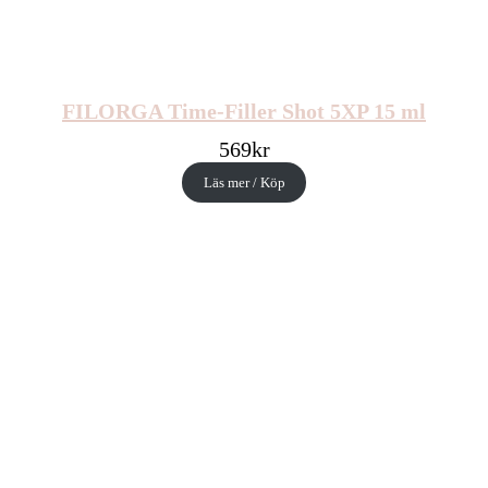
FILORGA Time-Filler Shot 5XP 15 ml
569
kr
Läs mer / Köp