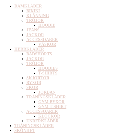
DAMKLÄDER
BIKINI
KLÄNNING
TRÖJOR
HOODIE
JEANS
JACKOR
ACCESSOARER
VÄSKOR
HERRKLÄDER
BADSHORTS
JACKOR
TRÖJOR
HOODIES
T-SHIRTS
SKJORTOR
BYXOR
SKOR
JORDAN
TRÄNINGSKLÄDER
GYM BYXOR
GYM T-SHIRT
ACCESSOARER
KLOCKOR
UNDERKLÄDER
TRÄNINGSKLÄDER
SKÖNHET