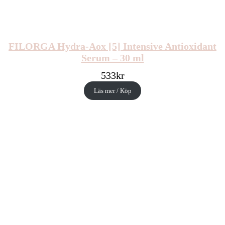
FILORGA Hydra-Aox [5] Intensive Antioxidant
Serum – 30 ml
533
kr
Läs mer / Köp