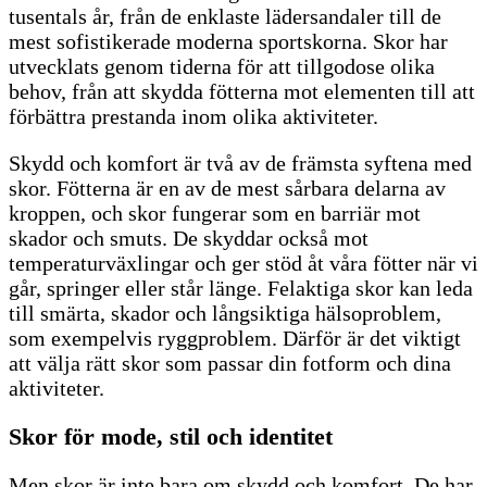
tusentals år, från de enklaste lädersandaler till de
mest sofistikerade moderna sportskorna. Skor har
utvecklats genom tiderna för att tillgodose olika
behov, från att skydda fötterna mot elementen till att
förbättra prestanda inom olika aktiviteter.
Skydd och komfort är två av de främsta syftena med
skor. Fötterna är en av de mest sårbara delarna av
kroppen, och skor fungerar som en barriär mot
skador och smuts. De skyddar också mot
temperaturväxlingar och ger stöd åt våra fötter när vi
går, springer eller står länge. Felaktiga skor kan leda
till smärta, skador och långsiktiga hälsoproblem,
som exempelvis ryggproblem. Därför är det viktigt
att välja rätt skor som passar din fotform och dina
aktiviteter.
Skor för mode, stil och identitet
Men skor är inte bara om skydd och komfort. De har