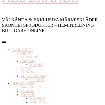
VÄLKÄNDA & EXKLUSIVA MÄRKESKLÄDER –
SKÖNHETSPRODUKTER – HEMINREDNING
BILLIGARE ONLINE
DAMKLÄDER
BIKINI
KLÄNNING
TRÖJOR
HOODIE
JEANS
JACKOR
ACCESSOARER
VÄSKOR
HERRKLÄDER
BADSHORTS
JACKOR
TRÖJOR
HOODIES
T-SHIRTS