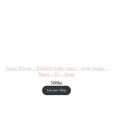
Gina Tricot – Perfect wide jeans – wide jeans –
Rosa – 32 – Dam
500
kr
Läs mer / Köp