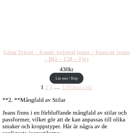
Gina Tricot – Iconic twisted jeans – bootcut jeans
– Blå – 158 – Tjej
430
kr
Läs mer / Köp
1
2
3
…
33
Nästa sida
**2. **Mångfald av Stilar
Jeans finns i en förbluffande mångfald av stilar och
passformer, vilket gör att de kan anpassas till olika
smaker och kroppstyper. Här är några av de