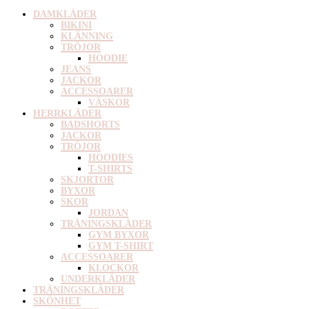
DAMKLÄDER
BIKINI
KLÄNNING
TRÖJOR
HOODIE
JEANS
JACKOR
ACCESSOARER
VÄSKOR
HERRKLÄDER
BADSHORTS
JACKOR
TRÖJOR
HOODIES
T-SHIRTS
SKJORTOR
BYXOR
SKOR
JORDAN
TRÄNINGSKLÄDER
GYM BYXOR
GYM T-SHIRT
ACCESSOARER
KLOCKOR
UNDERKLÄDER
TRÄNINGSKLÄDER
SKÖNHET