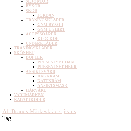
SKJORTOR
BYXOR
SKOR
JORDAN
TRÄNINGSKLÄDER
GYM BYXOR
GYM T-SHIRT
ACCESSOARER
KLOCKOR
UNDERKLÄDER
TRÄNINGSKLÄDER
SKÖNHET
DOFTER
PRESENTSET DAM
PRESENTSET HERR
ANSIKTSVÅRD
DAGKRÄM
NATTKRÄM
ANSIKTSMASK
HÅRVÅRD
VARUMÄRKEN
RABATTKODER
All Brands Mårkeskläder
jeans
Tag