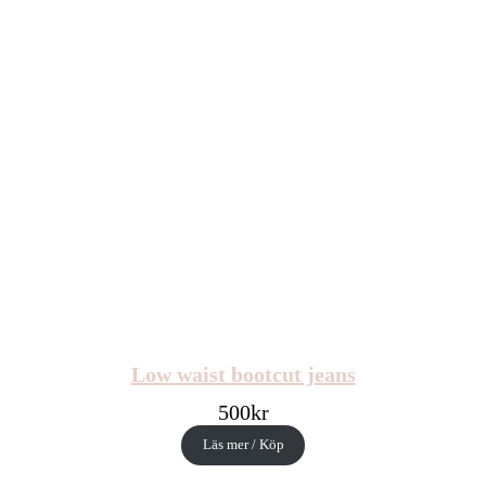
Low waist bootcut jeans
500
kr
Läs mer / Köp