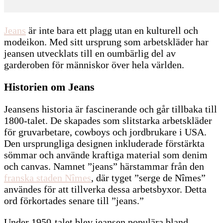
Jeans
är inte bara ett plagg utan en kulturell och
modeikon. Med sitt ursprung som arbetskläder har
jeansen utvecklats till en oumbärlig del av
garderoben för människor över hela världen.
Historien om Jeans
Jeansens historia är fascinerande och går tillbaka till
1800-talet. De skapades som slitstarka arbetskläder
för gruvarbetare, cowboys och jordbrukare i USA.
Den ursprungliga designen inkluderade förstärkta
sömmar och använde kraftiga material som denim
och canvas. Namnet ”jeans” härstammar från den
franska staden Nîmes
, där tyget ”serge de Nîmes”
användes för att tillverka dessa arbetsbyxor. Detta
ord förkortades senare till ”jeans.”
Under 1950-talet blev jeansen populära bland