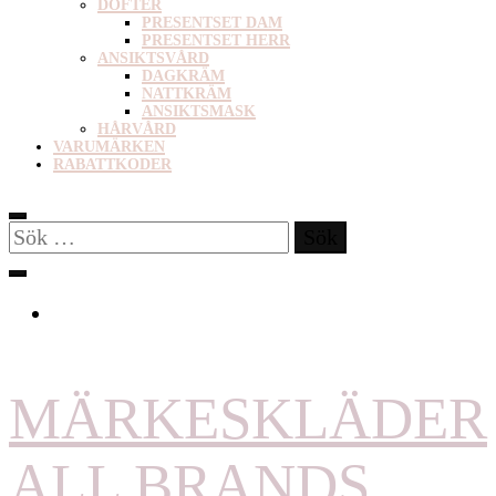
DOFTER
PRESENTSET DAM
PRESENTSET HERR
ANSIKTSVÅRD
DAGKRÄM
NATTKRÄM
ANSIKTSMASK
HÅRVÅRD
VARUMÄRKEN
RABATTKODER
Sök
efter:
MÄRKESKLÄDER
ALL BRANDS