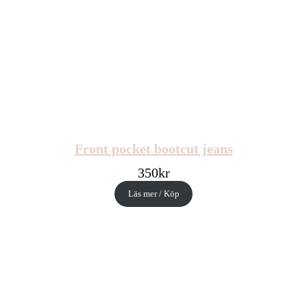
Front pocket bootcut jeans
350
kr
Läs mer / Köp