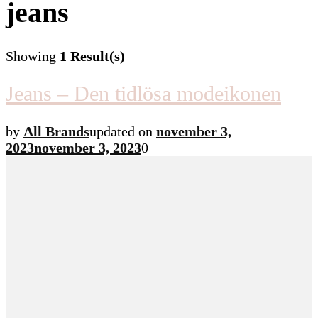
jeans
Showing
1 Result(s)
Jeans – Den tidlösa modeikonen
by
All Brands
updated on
november 3,
2023
november 3, 2023
0