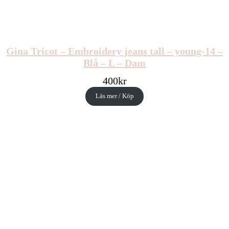
Gina Tricot – Embroidery jeans tall – young-14 –
Blå – L – Dam
400
kr
Läs mer / Köp