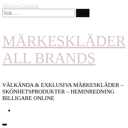
Skip to Content
Sök
efter:
MÄRKESKLÄDER
ALL BRANDS
VÄLKÄNDA & EXKLUSIVA MÄRKESKLÄDER –
SKÖNHETSPRODUKTER – HEMINREDNING
BILLIGARE ONLINE