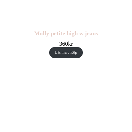
Molly petite high w jeans
360
kr
Läs mer / Köp