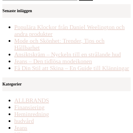
efter:
Senaste inläggen
Populära Klockor från Daniel Weelington och
andra produkter
Mode och Skönhet: Trender, Tips och
Hållbarhet
Ansiktskräm – Nyckeln till en strålande hud
Jeans – Den tidlösa modeikonen
Få Din Stil att Skina – En Guide till Klänningar
Kategorier
ALLBRANDS
Finansiering
Heminredning
hudvård
Jeans