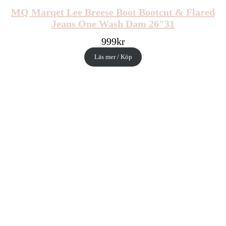
MQ Marqet Lee Breese Boot Bootcut & Flared
Jeans One Wash Dam 26″31
999
kr
Läs mer / Köp