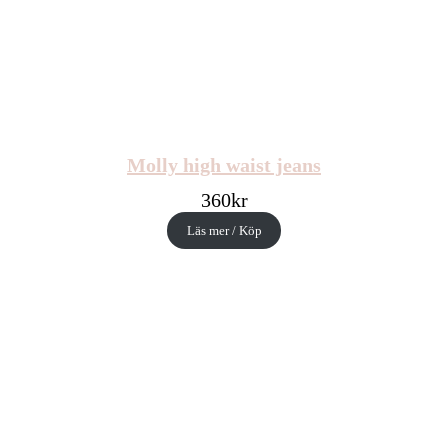
Molly high waist jeans
360
kr
Läs mer / Köp